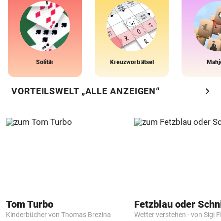
Solitär
Kreuzworträtsel
Mahj
chevron_right
VORTEILSWELT „ALLE ANZEIGEN“
Tom Turbo
Fetzblau oder Schn
Kinderbücher von Thomas Brezina
Wetter verstehen - von Sigi F