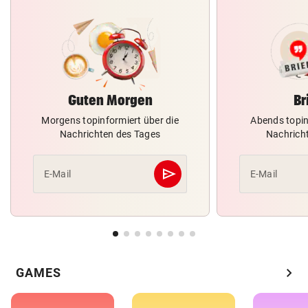
Guten Morgen
Br
Morgens topinformiert über die
Abends topin
Nachrichten des Tages
Nachrich
send
E-Mail
E-Mail
Abschicken
chevron_right
GAMES