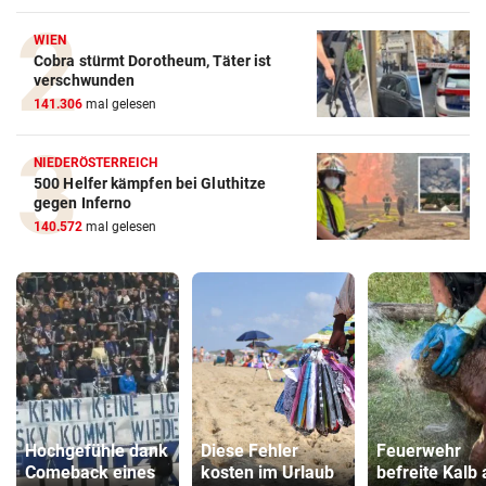
WIEN
Cobra stürmt Dorotheum, Täter ist
verschwunden
141.306
mal gelesen
NIEDERÖSTERREICH
500 Helfer kämpfen bei Gluthitze
gegen Inferno
140.572
mal gelesen
Hochgefühle dank
Diese Fehler
Feuerwehr
Comeback eines
kosten im Urlaub
befreite Kalb