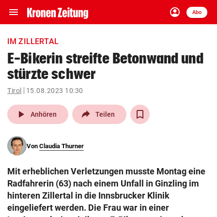
menu
account_circle
Navigation
Anmelden
Abo
close
Schließen
ein-/ausklappen
IM ZILLERTAL
Abonnieren
E-Bikerin streifte Betonwand und
stürzte schwer
account_circle
arrow_right
Anmelden
Tirol
15.08.2023 10:30
pin_drop
arrow_right
Bundesland auswäh
Wien
play_arrow
Anhören
Teilen
bookmark
Merkliste
Von
Claudia Thurner
Suchbegriff
search
Mit erheblichen Verletzungen musste Montag eine
eingeben
Radfahrerin (63) nach einem Unfall in Ginzling im
hinteren Zillertal in die Innsbrucker Klinik
eingeliefert werden. Die Frau war in einer