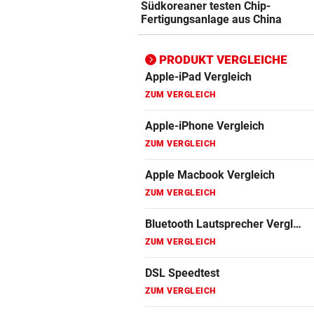
Südkoreaner testen Chip-
ZUM VERGLEICH
Fertigungsanlage aus China
Bluetooth Lautsprecher Vergleich
ZUM VERGLEICH
PRODUKT VERGLEICHE
DSL Speedtest
ZUM VERGLEICH
Fernseher Vergleich
ZUM VERGLEICH
Fritz Repeater Vergleich
ZUM VERGLEICH
Gaming Laptop Vergleich
ZUM VERGLEICH
Grafikkarten Vergleich
ZUM VERGLEICH