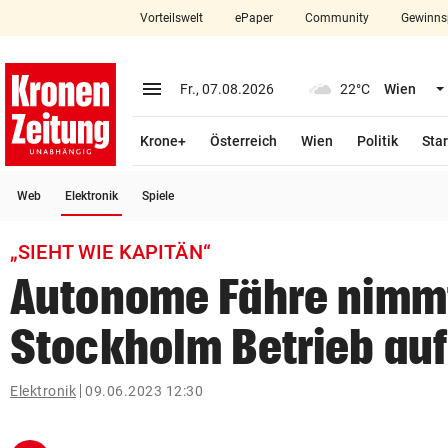
Vorteilswelt
ePaper
Community
Gewinns
close
Schließen
menu
Menü aufklappen
Fr., 07.08.2026
22°C
Wien
Abonnieren
Krone+
Österreich
Wien
Politik
Star
account_circle
arrow_right
Anmelden
(ausgewählt)
Web
Elektronik
Spiele
pin_drop
arrow_right
Bundesland auswäh
Wien
„SIEHT WIE KAPITÄN“
bookmark
Merkliste
Autonome Fähre nimmt
Stockholm Betrieb auf
Suchbegriff
search
eingeben
Elektronik
09.06.2023 12:30