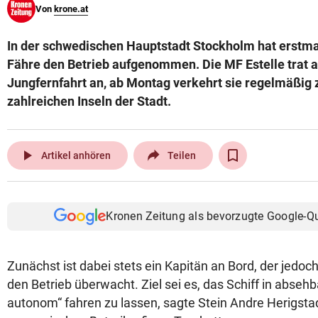
Von
krone.at
© Krone Multimedia GmbH & Co KG 2026
Muthgasse 2, 1190 Wien
In der schwedischen Hauptstadt Stockholm hat erstma
Fähre den Betrieb aufgenommen. Die MF Estelle trat 
Jungfernfahrt an, ab Montag verkehrt sie regelmäßig
zahlreichen Inseln der Stadt.
play_arrow
Artikel anhören
Teilen
Kronen Zeitung als bevorzugte Google-Q
Zunächst ist dabei stets ein Kapitän an Bord, der jedoch
den Betrieb überwacht. Ziel sei es, das Schiff in absehb
autonom“ fahren zu lassen, sagte Stein Andre Herigsta