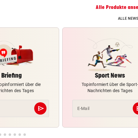
Alle Produkte ans
ALLE NEWS
Briefing
Sport News
opinformiert über die
Topinformiert über die Sport
ichten des Tages
Nachrichten des Tages
send
s
E-Mail
Abschicken