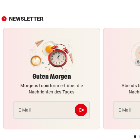
NEWSLETTER
Guten Morgen
Morgens topinformiert über die
Abends t
Nachrichten des Tages
Nachr
send
E-Mail
E-Mail
Abschicken