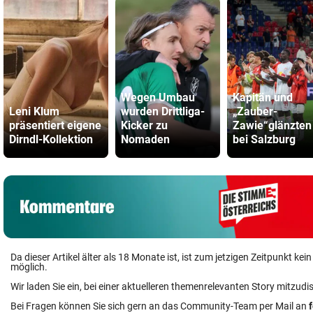
Wegen Umbau
Kapitän und
Leni Klum
wurden Drittliga-
„Zauber-
präsentiert eigene
Kicker zu
Zawie“glänzten
Dirndl-Kollektion
Nomaden
bei Salzburg
Da dieser Artikel älter als 18 Monate ist, ist zum jetzigen Zeitpunkt k
möglich.
Wir laden Sie ein, bei einer aktuelleren themenrelevanten Story mitzudi
Bei Fragen können Sie sich gern an das Community-Team per Mail an