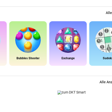
Alle
Bubbles Shooter
Exchange
Sudok
Alle An