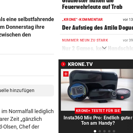
Glutnester halten die
Feuerwehrleute auf Trab
ls eine selbstfahrende
„KRONE“-KOMMENTAR
vor 1
am Donnerstag ihre
Der Aufstieg des Attila Dogu
 zwischen den
NUMMER NEUN ZU STARK
vor 3
Nur 2 Games, kein Handschl
Potapova geht unter
KRONE.TV
GUT-BEHRAMI HÖRT AUF
vor 4
Ski-Paukenschlag: Verband
„nicht vorbeireitet“
uelle hinzufügen
DANK ENERGIE VON BANK
vor ein
Rapid: „Plan“ ging auf – letz
Gegner wohl fix!
 im Normalfall lediglich
KRONE+ TESTET FÜR SIE
Insta360 Mic Pro: Endlich guter
arer Zeit „gänzlich
STRENGES KONZEPT
vor ein
Ton am Handy?
d-Olsen, Chef der
Neustifter Kirtag: So soll We