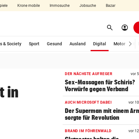
piele
Krone mobile
Immosuche
Jobsuche
Bazar
search
account_circle
Menü aufklappen
Suchen
(ausgewählt)
s & Society
Sport
Gesund
Ausland
Digital
Motor
Wir
len
DER NÄCHSTE AUFREGER
vor 
Sex-Massagen für Schiris?
 in
Vorwürfe gegen Verband
AUCH MICROSOFT DABEI
vor 1
Der Superman mit einem Ar
sorgte für Revolution
BRAND IM FÖHRENWALD
vor 1