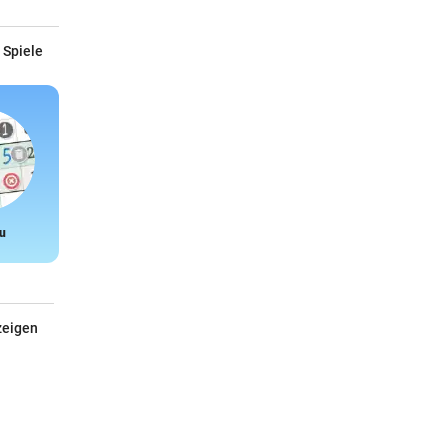
 Spiele
u
Snake
zeigen