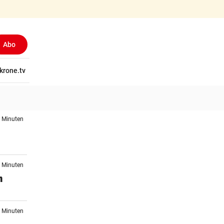
Abo
tschaft
krone.tv
Wissen
Gericht
Kolumnen
Freizeit
Reise
Ti
5 Minuten
0 Minuten
m
2 Minuten