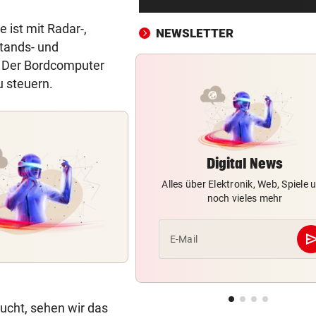
sicher bleiben
 ist mit Radar-,
NEWSLETTER
„KRONE“-KOMMENTAR
vor ein
tands- und
So treiben sie Republik und 
. Der Bordcomputer
blaue Hände
u steuern.
BUNDESLIGA IM TICKER
vor ein
SCR Altach gegen WSG Tirol
19.30 Uhr LIVE
Digital News
„KRONE“ VOR ORT
vor ein
Alles über Elektronik, Web, Spiele 
Polizeianhaltezentrum: Leite
noch vieles mehr
entkräftet Kritik
IN MÖRBISCH
vor ein
se
E-Mail
Treffen Sie die Schlagerque
Andrea Berg live
ELTERN SCHLUGEN ALARM
vor ein
ucht, sehen wir das