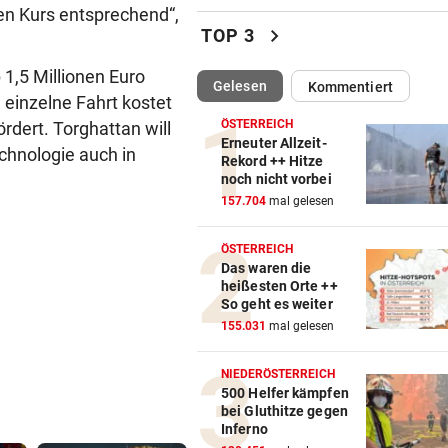
Lottogewinner schickte obs
den Kurs entsprechend“,
Bilder an Teenager
chevron_right
TOP 3
OKTOBERFEST 2026
vor ein
1,5 Millionen Euro
(ausgewählt)
Gelesen
Kommentiert
Leni Klum präsentiert eigen
 einzelne Fahrt kostet
Dirndl-Kollektion
ÖSTERREICH
ördert. Torghattan will
Erneuter Allzeit-
chnologie auch in
„KRONE“-KOMMENTAR
vor ein
Rekord ++ Hitze
noch nicht vorbei
Ein Sieg des Antisemitismus
157.704
mal gelesen
AUF BURG TAGGENBRUNN
vor ein
ÖSTERREICH
„Totale Eskalation“ mit Fitne
Das waren die
Star Sascha Huber
heißesten Orte ++
So geht es weiter
WETTLAUF IN EUROPA
vor ein
155.031
mal gelesen
Wann kommen die Robotaxis
nach Österreich?
NIEDERÖSTERREICH
500 Helfer kämpfen
bei Gluthitze gegen
MEGA-PROJEKT WACKELT
vor ein
Inferno
„Im Ausland rollen sie uns d