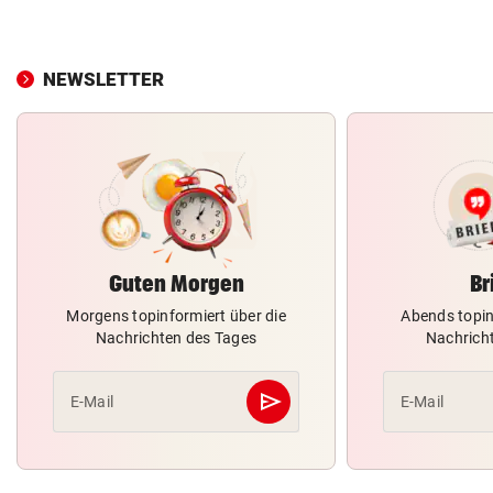
NEWSLETTER
Guten Morgen
Br
Morgens topinformiert über die
Abends topin
Nachrichten des Tages
Nachrich
send
E-Mail
E-Mail
Abschicken