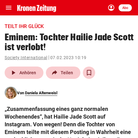
menu
account_circle
Navigation
Anmelden
Abo
close
Schließen
ein-/ausklappen
TEILT IHR GLÜCK
Abonnieren
Eminem: Tochter Hailie Jade Scott
ist verlobt!
account_circle
arrow_right
Anmelden
Society International
07.02.2023 10:19
pin_drop
arrow_right
Bundesland auswäh
Wien
play_arrow
Anhören
Teilen
bookmark
Merkliste
Von
Daniela Altenweisl
Suchbegriff
search
„Zusammenfassung eines ganz normalen
eingeben
Wochenendes“, hat Hailie Jade Scott auf
Instagram. Von wegen! Denn die Tochter von
Eminem teilte mit diesem Posting in Wahrheit eine