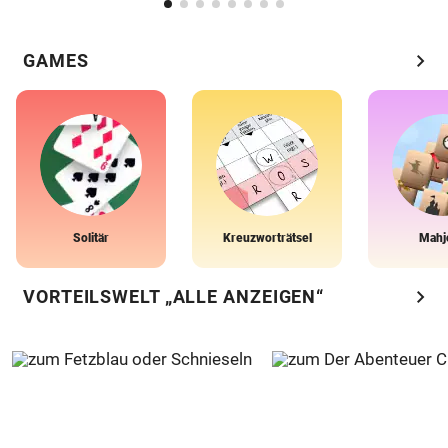
chevron_right
GAMES
Solitär
Kreuzworträtsel
Mahj
chevron_right
VORTEILSWELT „ALLE ANZEIGEN“