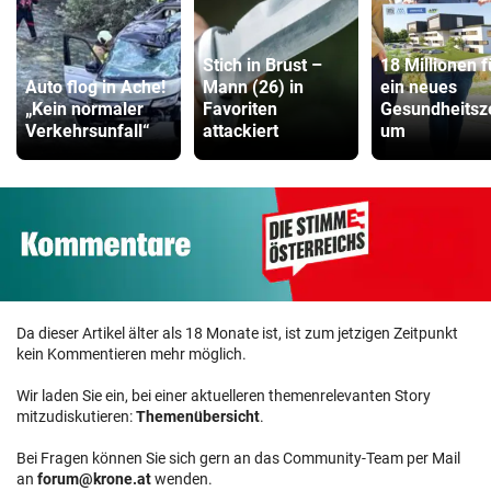
Stich in Brust –
18 Millionen f
Auto flog in Ache!
Mann (26) in
ein neues
„Kein normaler
Favoriten
Gesundheitsz
Verkehrsunfall“
attackiert
um
Da dieser Artikel älter als 18 Monate ist, ist zum jetzigen Zeitpunkt
kein Kommentieren mehr möglich.
Wir laden Sie ein, bei einer aktuelleren themenrelevanten Story
mitzudiskutieren:
Themenübersicht
.
Bei Fragen können Sie sich gern an das Community-Team per Mail
an
forum@krone.at
wenden.