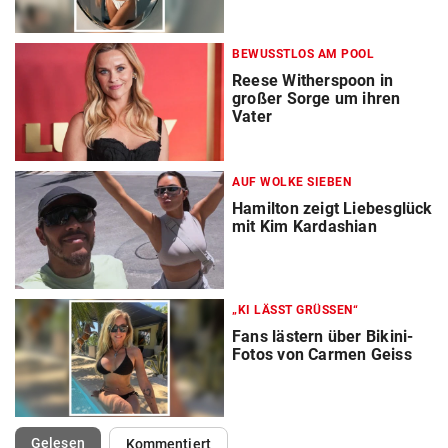
BEWUSSTLOS AM POOL
Reese Witherspoon in
großer Sorge um ihren
Vater
AUF WOLKE SIEBEN
Hamilton zeigt Liebesglück
mit Kim Kardashian
„KI LÄSST GRÜSSEN“
Fans lästern über Bikini-
Fotos von Carmen Geiss
(ausgewählt)
Gelesen
Kommentiert