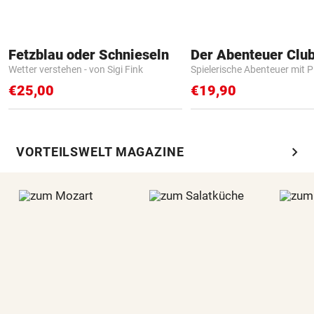
Fetzblau oder Schnieseln
Der Abenteuer Clu
Wetter verstehen - von Sigi Fink
Spielerische Abenteuer mit P
€25,00
€19,90
chevron_right
VORTEILSWELT MAGAZINE