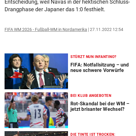
Entscheidung, weil Navas in der hektischen Schluss-
Drangphase der Japaner das 1:0 festhielt.
FIFA WM 2026 - Fußball-WM in Nordamerika
27.11.2022 12:54
STÜRZT NUN INFANTINO?
FIFA: Notfallsitzung – und
neue schwere Vorwürfe
BEI KLUB ANGEBOTEN
Rot-Skandal bei der WM –
jetzt brisanter Wechsel?
DIE TINTE IST TROCKEN: