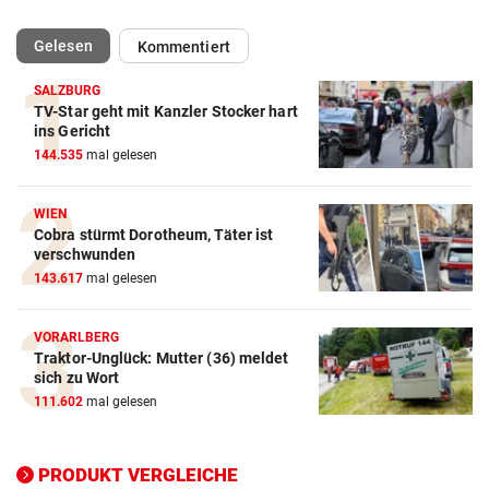
(ausgewählt)
Gelesen
Kommentiert
SALZBURG
TV-Star geht mit Kanzler Stocker hart
Action-Cam Vergleich
ins Gericht
144.535
mal gelesen
ZUM VERGLEICH
Crosstrainer Vergleich
WIEN
Cobra stürmt Dorotheum, Täter ist
ZUM VERGLEICH
verschwunden
143.617
mal gelesen
E-Bike Vergleich
ZUM VERGLEICH
VORARLBERG
Traktor-Unglück: Mutter (36) meldet
Elektro-Scooter Vergleich
sich zu Wort
ZUM VERGLEICH
111.602
mal gelesen
Ergometer Vergleich
ZUM VERGLEICH
PRODUKT VERGLEICHE