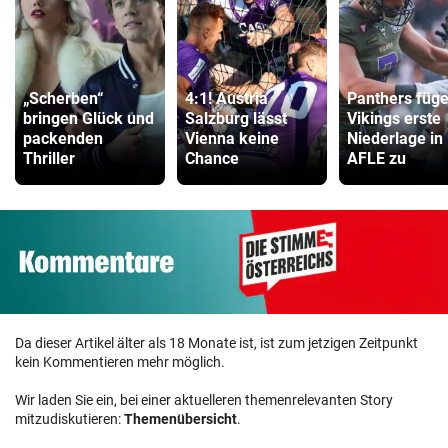
„Scherben“
4:1! Austria
Panthers füg
bringen Glück und
Salzburg lässt
Vikings erste
packenden
Vienna keine
Niederlage in
Thriller
Chance
AFLE zu
Da dieser Artikel älter als 18 Monate ist, ist zum jetzigen Zeitpunkt
kein Kommentieren mehr möglich.
Wir laden Sie ein, bei einer aktuelleren themenrelevanten Story
mitzudiskutieren:
Themenübersicht
.