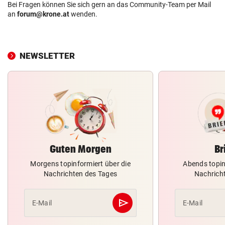
Bei Fragen können Sie sich gern an das Community-Team per Mail
an
forum@krone.at
wenden.
NEWSLETTER
Guten Morgen
Br
Morgens topinformiert über die
Abends topin
Nachrichten des Tages
Nachrich
send
E-Mail
E-Mail
Abschicken