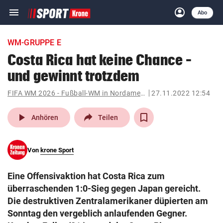
menu
account_circle
Navigation
Anmelden
Abo
close
Schließen
ein-/ausklappen
WM-GRUPPE E
Abonnieren
Costa Rica hat keine Chance –
und gewinnt trotzdem
account_circle
arrow_right
Anmelden
FIFA WM 2026 - Fußball-WM in Nordamerika
27.11.2022 12:54
pin_drop
arrow_right
Bundesland auswäh
Wien
play_arrow
Anhören
Teilen
bookmark
Merkliste
Von
krone Sport
Suchbegriff
search
Eine Offensivaktion hat Costa Rica zum
eingeben
überraschenden 1:0-Sieg gegen Japan gereicht.
Die destruktiven Zentralamerikaner düpierten am
Sonntag den vergeblich anlaufenden Gegner.