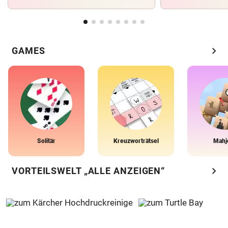
chevron_right
GAMES
Solitär
Kreuzworträtsel
Mahj
chevron_right
VORTEILSWELT „ALLE ANZEIGEN“