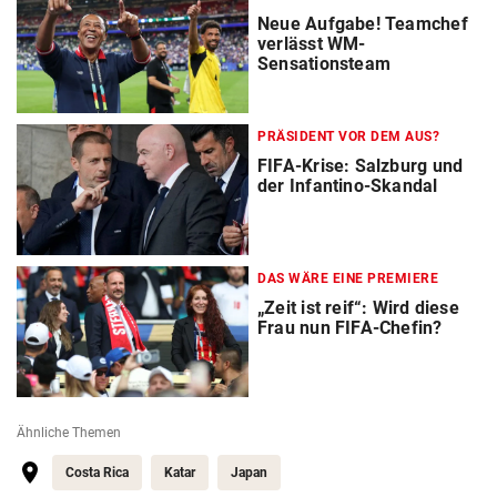
Neue Aufgabe! Teamchef
verlässt WM-
Sensationsteam
PRÄSIDENT VOR DEM AUS?
FIFA-Krise: Salzburg und
der Infantino-Skandal
DAS WÄRE EINE PREMIERE
„Zeit ist reif“: Wird diese
Frau nun FIFA-Chefin?
Ähnliche Themen
Costa Rica
Katar
Japan