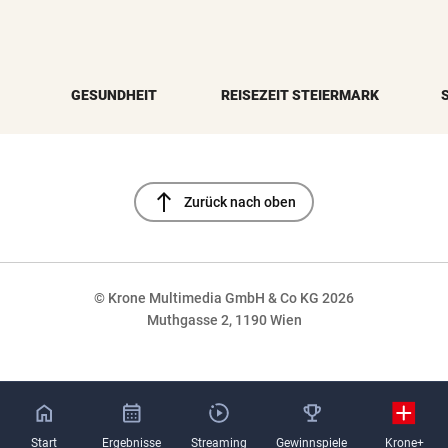
GESUNDHEIT
REISEZEIT STEIERMARK
north
Zurück nach oben
© Krone Multimedia GmbH & Co KG 2026
Muthgasse 2, 1190 Wien
NaN%
Start
Ergebnisse
Streaming
Gewinnspiele
Krone+