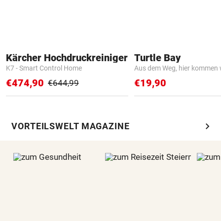
Kärcher Hochdruckreiniger
Turtle Bay
K7 - Smart Control Home
Aus dem Weg, hier kommen w
€474,90
€19,90
€644,99
chevron_right
VORTEILSWELT MAGAZINE