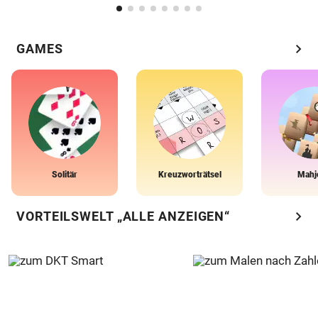
chevron_right
GAMES
Solitär
Kreuzworträtsel
Mahj
chevron_right
VORTEILSWELT „ALLE ANZEIGEN“