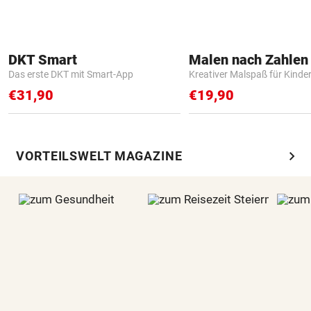
DKT Smart
Das erste DKT mit Smart-App
Kreativer Malspaß für Kinde
€31,90
€19,90
chevron_right
VORTEILSWELT MAGAZINE