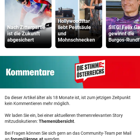
Hollywoodstar
Nach Zitterpartie
liebt Pestsäule
SIEG! Felix Ga
ist die Zukunft
und
gewinnt die
abgesichert
Mohnschnecken
Burgos-Rundf
Da dieser Artikel älter als 18 Monate ist, ist zum jetzigen Zeitpunkt
kein Kommentieren mehr möglich.
Wir laden Sie ein, bei einer aktuelleren themenrelevanten Story
mitzudiskutieren:
Themenübersicht
.
Bei Fragen können Sie sich gern an das Community-Team per Mail
an
forum@krone.at
wenden.