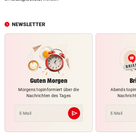
NEWSLETTER
Guten Morgen
Br
Morgens topinformiert über die
Abends topin
Nachrichten des Tages
Nachrich
send
E-Mail
E-Mail
Abschicken