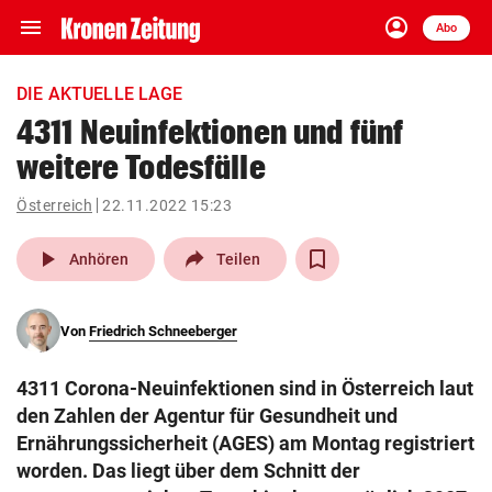
menu
account_circle
Navigation
Anmelden
Abo
close
Schließen
ein-/ausklappen
DIE AKTUELLE LAGE
Abonnieren
4311 Neuinfektionen und fünf
weitere Todesfälle
account_circle
arrow_right
Anmelden
Österreich
22.11.2022 15:23
pin_drop
arrow_right
Bundesland auswäh
Wien
play_arrow
Anhören
Teilen
bookmark
Merkliste
Von
Friedrich Schneeberger
Suchbegriff
search
4311 Corona-Neuinfektionen sind in Österreich laut
eingeben
den Zahlen der Agentur für Gesundheit und
Ernährungssicherheit (AGES) am Montag registriert
worden. Das liegt über dem Schnitt der