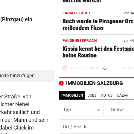
hart ins Gericht
EINSATZ LÄUFT
vor 3
(Pinzgau) ein
Bach wurde in Pinzgauer Ort
reißendem Fluss
PAUSENGESPRÄCH
vor 4
Kissin kennt bei den Festspi
keine Routine
LEIPZIGS SEIWALD
vor ein
uelle hinzufügen
„Er ist wie der Liebling aller
Schwiegermütter!“
IMMOBILIEN SALZBURG
er Straße, von
IMMOBILIEN
JOBS
AUTOS
BAZAR
PANZER ANGEKNABBERT
vor 
Spaziergänger rettete Schil
ichter Nebel
Typ
vor eigenem Hund
rkehr seitlich und
ten der Mann und sein
OPERN-SCHNELLCHECK
vor 
dabei Glück im
Was Sie wissen müssen: Moz