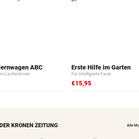
flernwagen ABC
Erste Hilfe im Garten
m Laufenlernen
Für intelligente Faule
€15,95
DER KRONEN ZEITUNG
Alle M