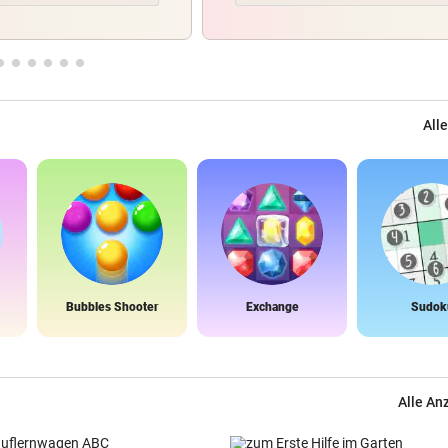
Alle
Bubbles Shooter
Exchange
Sudok
Alle An