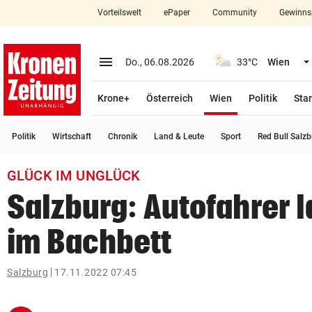
Vorteilswelt
ePaper
Community
Gewinns
close
Schließen
menu
Menü aufklappen
Do., 06.08.2026
33°C
Wien
Abonnieren
(ausgewählt)
Krone+
Österreich
Wien
Politik
Star
account_circle
arrow_right
Anmelden
Politik
Wirtschaft
Chronik
Land & Leute
Sport
Red Bull Salz
pin_drop
arrow_right
Bundesland auswäh
Wien
GLÜCK IM UNGLÜCK
bookmark
Merkliste
Salzburg: Autofahrer 
im Bachbett
Suchbegriff
search
eingeben
Salzburg
17.11.2022 07:45