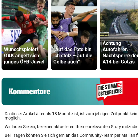
Achtung
Wunschspieler!
„Auf das Foto bin
Autofahrer:
GAK angelt sich
ich stolz – auf die
Nachtsperre de
junges ÖFB-Juwel
Gelbe auch“
A14 bei Götzis
Da dieser Artikel älter als 18 Monate ist, ist zum jetzigen Zeitpunkt k
möglich.
Wir laden Sie ein, bei einer aktuelleren themenrelevanten Story mitzudi
Bei Fragen können Sie sich gern an das Community-Team per Mail an