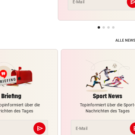
se
E-Mail
ALLE NEWS
Briefing
Sport News
opinformiert über die
Topinformiert über die Sport
ichten des Tages
Nachrichten des Tages
send
s
E-Mail
Abschicken