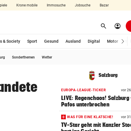
piele
Krone mobile
Immosuche
Jobsuche
Bazar
search
account_circle
Menü aufklappen
Suchen
s & Society
Sport
Gesund
Ausland
Digital
Motor
Wir
burg
Sonderthemen
Wetter
len
Salzburg
landete
EUROPA-LEAGUE-TICKER
vor 2
LIVE: Regenchaos! Salzburg 
Pafos unterbrochen
WAS FÜR EINE KLATSCHE!
vor 3
TV-Star geht mit Kanzler St