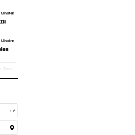
4 Minuten
 zu
4 Minuten
elen
er Stunde
2 Stunden
dkröte
m²
3 Stunden
arts