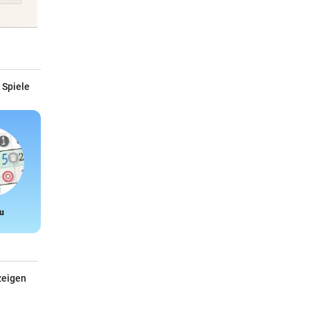
 Spiele
u
Snake
zeigen