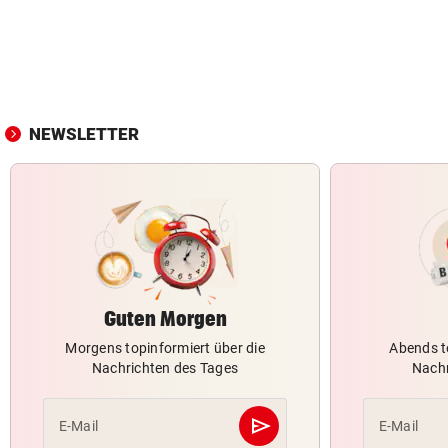
NEWSLETTER
Guten Morgen
Morgens topinformiert über die
Abends t
Nachrichten des Tages
Nachr
send
E-Mail
E-Mail
Abschicken