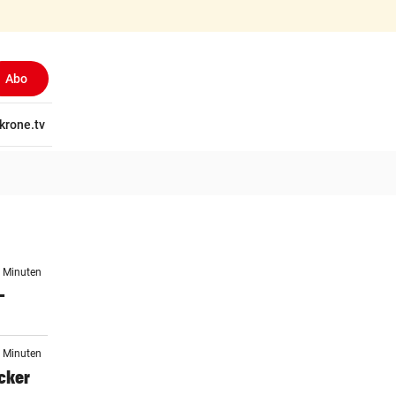
Abo
tschaft
krone.tv
Wissen
Gericht
Kolumnen
Freizeit
Reise
Ti
6 Minuten
–
1 Minuten
ocker