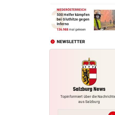
„Il viaggio a Reims“-Premie
Stammtisch-Flair
NIEDERÖSTERREICH
500 Helfer kämpfen
bei Gluthitze gegen
34 IN WIEN HEUER
vor 1
Inferno
Immer mehr Tropennächte i
136.988
mal gelesen
Landeshauptstädten
NEWSLETTER
KEIN REGEN IN SICHT
vor 1
Salzburgs Gemeinden trock
immer weiter aus
„KRONE“ TRAF IHN
vor 1
So offen sprach Brasilien-St
vor Salzburg-Match
Salzburg News
Topinformiert über die Nachricht
aus Salzburg