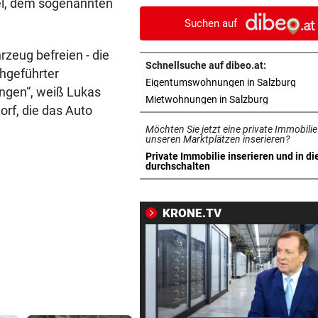
sel, dem sogenannten
„Così fan tutte“
Suchen auf
„KRONE“-INTERVIEW
vor 
rzeug befreien - die
„Werden beweisen, dass wir 
Schnellsuche auf dibeo.at:
chgeführter
gute Truppe haben“
in n
Eigentumswohnungen in Salzburg
angen“, weiß Lukas
in neuem T
Mietwohnungen in Salzburg
TAUERNAUTOBAHN
vor 
rf, die das Auto
172 km/h im 100er: Nächstes
Möchten Sie jetzt eine private Immobilie
Raser-Auto einkassiert
unseren Marktplätzen inserieren?
Private Immobilie inserieren und in di
in neuem Tab öffnen
durchschalten
NORDLIGA-SERIE
vor 
„Daheim juckt es keinen, wie
gespielt haben“
KRONE.TV
TÜR VEREITELT ÜBERFALL
vor 
Tollpatschiger Räuber muss
sieben Jahre absitzen
NACH SEUCHENJAHREN
vor 