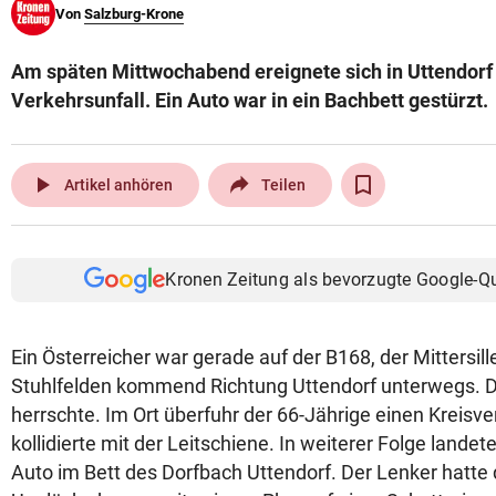
Von
Salzburg-Krone
© Krone Multimedia GmbH & Co KG 2026
Muthgasse 2, 1190 Wien
Am späten Mittwochabend ereignete sich in Uttendorf 
Verkehrsunfall. Ein Auto war in ein Bachbett gestürzt.
play_arrow
Artikel anhören
Teilen
Kronen Zeitung als bevorzugte Google-Q
Ein Österreicher war gerade auf der B168, der Mittersill
Stuhlfelden kommend Richtung Uttendorf unterwegs. D
herrschte. Im Ort überfuhr der 66-Jährige einen Kreisve
kollidierte mit der Leitschiene. In weiterer Folge lande
Auto im Bett des Dorfbach Uttendorf. Der Lenker hatte 