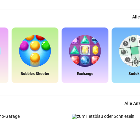
Alle
Bubbles Shooter
Exchange
Sudok
Alle An