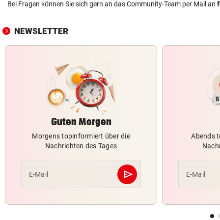
Bei Fragen können Sie sich gern an das Community-Team per Mail an
NEWSLETTER
Guten Morgen
Morgens topinformiert über die
Abends t
Nachrichten des Tages
Nachr
send
E-Mail
E-Mail
Abschicken