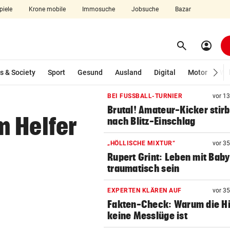
piele
Krone mobile
Immosuche
Jobsuche
Bazar
search
account_circle
Menü aufklappen
Suchen
s & Society
Sport
Gesund
Ausland
Digital
Motor
Wir
BEI FUSSBALL-TURNIER
vor 1
Brutal! Amateur-Kicker stirb
len
m Helfer
nach Blitz-Einschlag
„HÖLLISCHE MIXTUR“
vor 3
Rupert Grint: Leben mit Bab
traumatisch sein
EXPERTEN KLÄREN AUF
vor 3
Fakten-Check: Warum die Hi
keine Messlüge ist