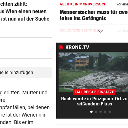
ichten zählt:
ABER KEIN MORDVERSUCH
vor ein
aus Wien einen neuen
Messerstecher muss für zwe
Jahre ins Gefängnis
ist nun auf der Suche
GELDKASSE GESTOHLEN
vor ein
Einbruch bei Wasserrettung:
sind fassungslos“
KRONE.TV
78 FESTNAHMEN
vor ein
Spanische Polizei zerschläg
Schleppernetzwerk
uelle hinzufügen
SPANIER POLTERN
vor ein
Hat Ceuta-Chaos jetzt auch
g erlitten. Mutter und
ZAHLREICHE EINSÄTZE
Folgen für die WM 2030?
Bach wurde in Pinzgauer Ort zu
ere
reißendem Fluss
mpfanfällen, bei denen
WERDEN JETZT BEERDIGT
vor ein
e ist der Wienerin in
Niedrigwasser legte Kriegsto
nden. Bis er im
Budapest frei