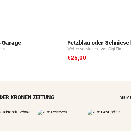
o-Garage
Fetzblau oder Schniese
ans
Wetter verstehen - von Sigi Fink
€25,00
DER KRONEN ZEITUNG
Alle M