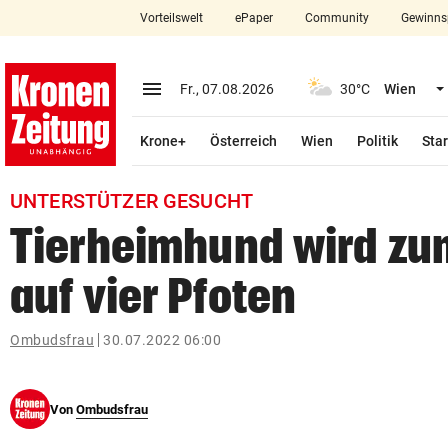
Vorteilswelt
ePaper
Community
Gewinns
close
Schließen
menu
Menü aufklappen
Fr., 07.08.2026
30°C
Wien
Abonnieren
Krone+
Österreich
Wien
Politik
Star
account_circle
arrow_right
Anmelden
UNTERSTÜTZER GESUCHT
pin_drop
arrow_right
Bundesland auswäh
Wien
Tierheimhund wird zu
bookmark
Merkliste
auf vier Pfoten
Suchbegriff
Ombudsfrau
30.07.2022 06:00
search
eingeben
Von
Ombudsfrau