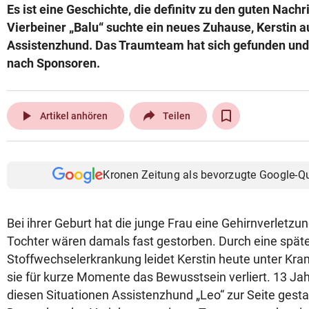
Es ist eine Geschichte, die definitv zu den guten Nachr
© Krone Multimedia GmbH & Co KG 2026
Vierbeiner „Balu“ suchte ein neues Zuhause, Kerstin 
Muthgasse 2, 1190 Wien
Assistenzhund. Das Traumteam hat sich gefunden und 
nach Sponsoren.
play_arrow
Artikel anhören
Teilen
Kronen Zeitung als bevorzugte Google-Q
Bei ihrer Geburt hat die junge Frau eine Gehirnverletzun
Tochter wären damals fast gestorben. Durch eine spät
Stoffwechselerkrankung leidet Kerstin heute unter Kra
sie für kurze Momente das Bewusstsein verliert. 13 Jahr
diesen Situationen Assistenzhund „Leo“ zur Seite gesta