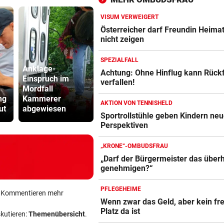
Diagnose ist da!
VISUM VERWEIGERT
SPRICHT ÜBER FAMILIE
vor 
Österreicher darf Freundin Heima
Royale Ehekrise? Das sagt
nicht zeigen
Ehemann von Beatrice
SPEZIALFALL
Anklage-
Wo
„MONSTER-EINSATZ“
vor 
Achtung: Ohne Hinflug kann Rück
Einspruch im
Sternschnuppen
Fakten-Che
verfallen!
Feuerwehr jagte „Vogelspin
Mordfall
auf
Warum die 
am Spielplatz
ng
Kammerer
Sonnenfinsternis
keine Mess
AKTION VON TENNISHELD
ut
abgewiesen
treffen
ist
Sportrollstühle geben Kindern ne
Perspektiven
„KRONE“-OMBUDSFRAU
„Darf der Bürgermeister das über
genehmigen?“
PFLEGEHEIME
ein Kommentieren mehr
Wenn zwar das Geld, aber kein fre
Platz da ist
skutieren:
Themenübersicht
.