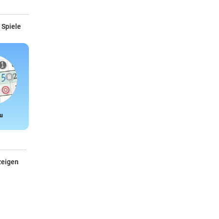
 Spiele
u
Snake
zeigen