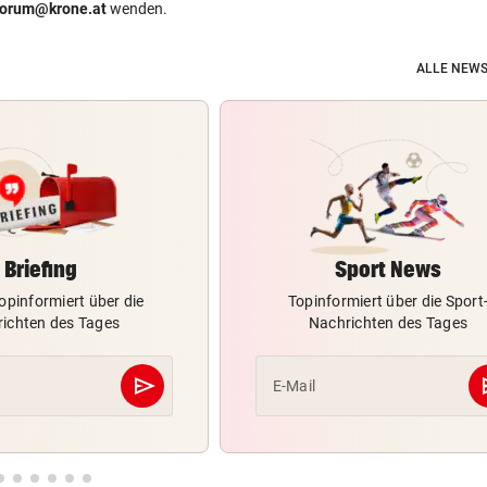
forum@krone.at
wenden.
ALLE NEWS
Briefing
Sport News
opinformiert über die
Topinformiert über die Sport
ichten des Tages
Nachrichten des Tages
send
s
E-Mail
Abschicken