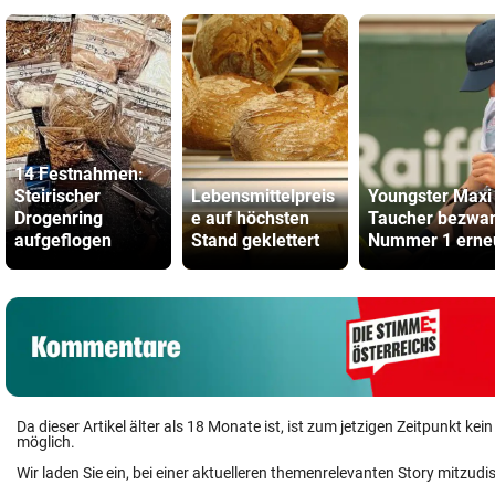
14 Festnahmen:
Steirischer
Lebensmittelpreis
Youngster Maxi
Drogenring
e auf höchsten
Taucher bezwa
aufgeflogen
Stand geklettert
Nummer 1 erne
Da dieser Artikel älter als 18 Monate ist, ist zum jetzigen Zeitpunkt k
möglich.
Wir laden Sie ein, bei einer aktuelleren themenrelevanten Story mitzudi