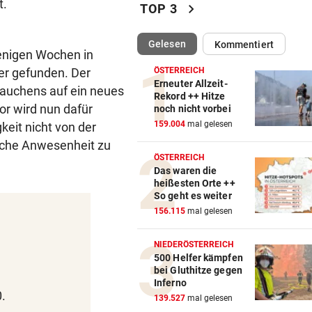
t.
chevron_right
TOP 3
TIERSCHÜTZER GESCHOCKT
vor ein
Mit Versorgung überfordert:
(ausgewählt)
Gelesen
Kommentiert
Schweine verendet
wenigen Wochen in
er gefunden. Der
ÖSTERREICH
EINFUHREN STEIGEN
vor ein
Erneuter Allzeit-
rauchens auf ein neues
Rekord ++ Hitze
Energieimport treibt Österre
or wird nun dafür
noch nicht vorbei
Handelsdefizit an
159.004
mal gelesen
keit nicht von der
liche Anwesenheit zu
REKORDMONAT FÜR RETTER
vor 
ÖSTERREICH
Seit Wochen kein einziger T
Das waren die
ohne Bergeinsatz
heißesten Orte ++
So geht es weiter
„KLARE MASSSTÄBE“
vor 
156.115
mal gelesen
Benko-Villa als Luxushotel?
sagt die Stadt
NIEDERÖSTERREICH
500 Helfer kämpfen
bei Gluthitze gegen
„KEIN VERTRAUEN MEHR“
vor 
Inferno
Erste Nation fordert Infantin
.
139.527
mal gelesen
Rücktritt auf