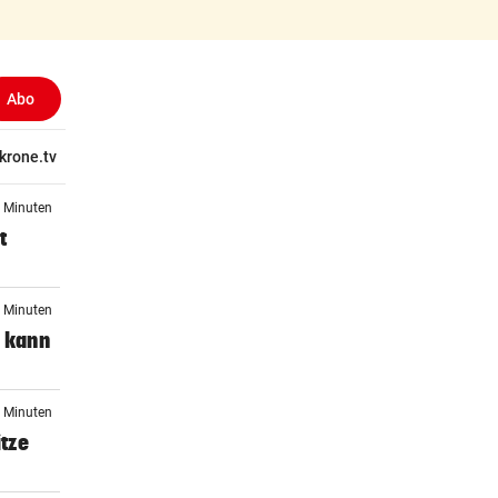
Abo
tschaft
krone.tv
Wissen
Gericht
Kolumnen
Freizeit
Reise
Ti
3 Minuten
t
5 Minuten
y kann
5 Minuten
tze