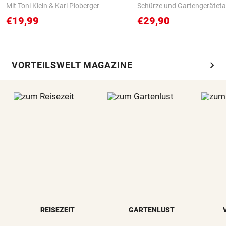
Mit Toni Klein & Karl Ploberger
Schürze und Gartengerätet
€19,99
€29,90
chevron_right
VORTEILSWELT MAGAZINE
REISEZEIT
GARTENLUST