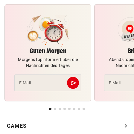
Guten Morgen
Br
Morgens topinformiert über die
Abends topin
Nachrichten des Tages
Nachrich
send
E-Mail
E-Mail
Abschicken
chevron_right
GAMES