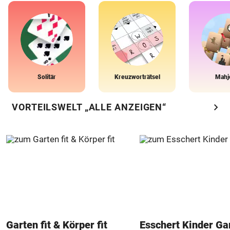
Solitär
Kreuzworträtsel
Mahj
chevron_right
VORTEILSWELT „ALLE ANZEIGEN“
Garten fit & Körper fit