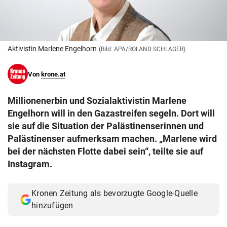
© Krone Multimedia GmbH & Co KG 2026
Muthgasse 2, 1190 Wien
Aktivistin Marlene Engelhorn
(Bild: APA/ROLAND SCHLAGER)
Von
krone.at
Millionenerbin und Sozialaktivistin Marlene
Engelhorn will in den Gazastreifen segeln. Dort will
sie auf die Situation der Palästinenserinnen und
Palästinenser aufmerksam machen. „Marlene wird
bei der nächsten Flotte dabei sein“, teilte sie auf
Instagram.
Kronen Zeitung als bevorzugte Google-Quelle
hinzufügen