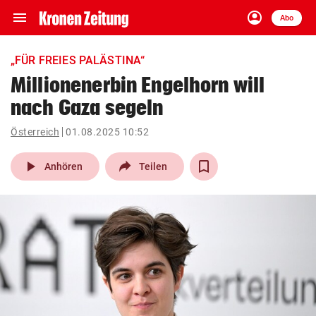
menu
account_circle
Navigation
Anmelden
Abo
close
Schließen
ein-/ausklappen
„FÜR FREIES PALÄSTINA“
Abonnieren
Millionenerbin Engelhorn will
nach Gaza segeln
account_circle
arrow_right
Anmelden
Österreich
01.08.2025 10:52
pin_drop
arrow_right
Bundesland auswäh
Wien
play_arrow
Anhören
Teilen
bookmark
Merkliste
Suchbegriff
search
eingeben