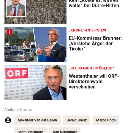
Kein „Koste es, was es
wolle“ bei Dürre-Hilfen
„KRONE“-INTERVIEW
EU-Kommissar Brunner:
„Verstehe Ärger der
Tiroler“
„IST SO NICHT MÖGLICH“
Westenthaler will ORF-
Direktorenwahl
verschieben
Ähnliche Themen
Alexander Van der Bellen
Gerald Grosz
Marco Pogo
Sepp Schellhorn
Karl Nehammer