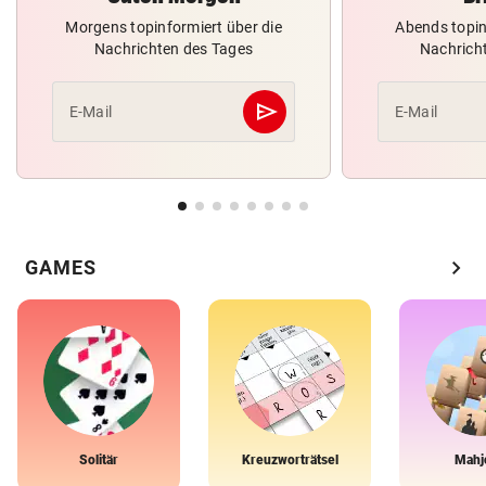
Morgens topinformiert über die
Abends topin
Nachrichten des Tages
Nachrich
send
E-Mail
E-Mail
Abschicken
chevron_right
GAMES
Solitär
Kreuzworträtsel
Mahj