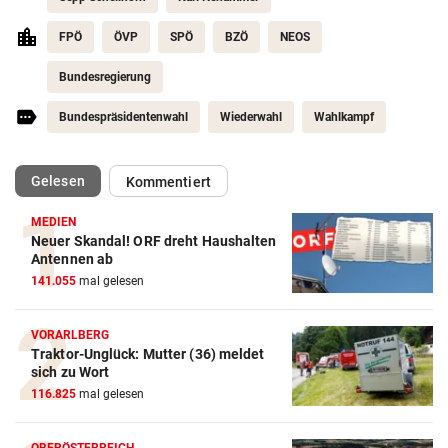
FPÖ
ÖVP
SPÖ
BZÖ
NEOS
Bundesregierung
Bundespräsidentenwahl
Wiederwahl
Wahlkampf
(ausgewählt)
Gelesen
Kommentiert
MEDIEN
Neuer Skandal! ORF dreht Haushalten
Antennen ab
141.055
mal gelesen
VORARLBERG
Traktor-Unglück: Mutter (36) meldet
sich zu Wort
116.825
mal gelesen