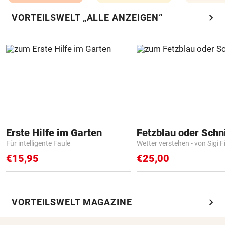
chevron_right
VORTEILSWELT „ALLE ANZEIGEN“
Erste Hilfe im Garten
Fetzblau oder Schn
Für intelligente Faule
Wetter verstehen - von Sigi F
€15,95
€25,00
chevron_right
VORTEILSWELT MAGAZINE