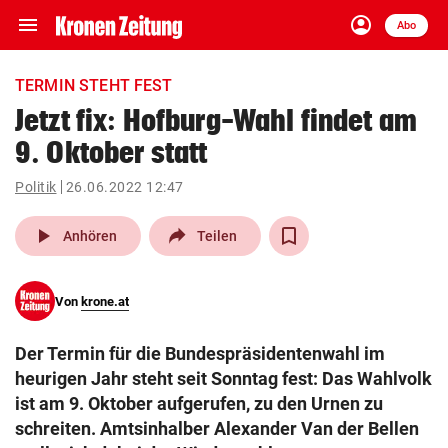
menu
account_circle
Navigation
Anmelden
Abo
close
Schließen
ein-/ausklappen
TERMIN STEHT FEST
Abonnieren
Jetzt fix: Hofburg-Wahl findet am
9. Oktober statt
account_circle
arrow_right
Anmelden
Politik
26.06.2022 12:47
pin_drop
arrow_right
Bundesland auswäh
Wien
play_arrow
Anhören
Teilen
bookmark
Merkliste
Von
krone.at
Suchbegriff
search
Der Termin für die Bundespräsidentenwahl im
eingeben
heurigen Jahr steht seit Sonntag fest: Das Wahlvolk
ist am 9. Oktober aufgerufen, zu den Urnen zu
schreiten. Amtsinhalber Alexander Van der Bellen