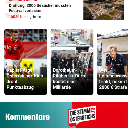
OBERÖSTERREICH
Drohung: 3000 Besucher mussten
Festival verlassen
105.918
mal gelesen
Kapital-Ärger!
Dorotheum-
Wer
Österreicher-Klub
Räuber ++ Dürre
Leitungswass
droht
kostet eine
trinkt, riskiert
Punkteabzug
Milliarde
2000 € Strafe