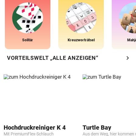
Solitär
Kreuzworträtsel
Mahj
chevron_right
VORTEILSWELT „ALLE ANZEIGEN“
Hochdruckreiniger K 4
Turtle Bay
Mit PremiumFlex-Schlauch
Aus dem Weg, hier kommen w