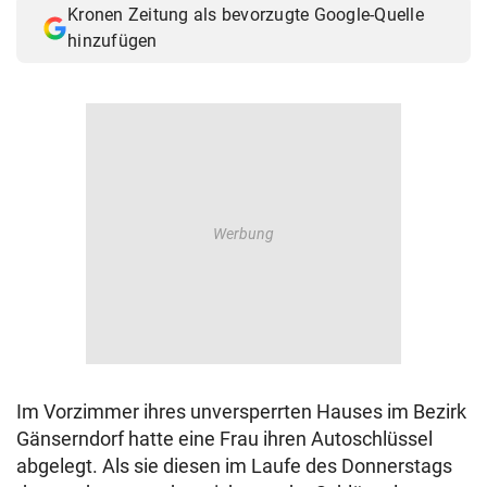
Kronen Zeitung als bevorzugte Google-Quelle
© Krone Multimedia GmbH & Co KG 2026
hinzufügen
Muthgasse 2, 1190 Wien
Im Vorzimmer ihres unversperrten Hauses im Bezirk
Gänserndorf hatte eine Frau ihren Autoschlüssel
abgelegt. Als sie diesen im Laufe des Donnerstags