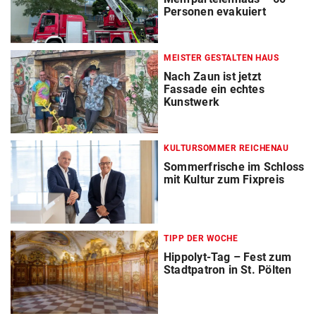
Personen evakuiert
MEISTER GESTALTEN HAUS
Nach Zaun ist jetzt
Fassade ein echtes
Kunstwerk
KULTURSOMMER REICHENAU
Sommerfrische im Schloss
mit Kultur zum Fixpreis
TIPP DER WOCHE
Hippolyt-Tag – Fest zum
Stadtpatron in St. Pölten