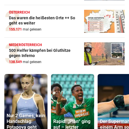
ÖSTERREICH
Das waren die heißesten Orte ++ So
geht es weiter
155.171
mal gelesen
NIEDERÖSTERREICH
500 Helfer kämpfen bei Gluthitze
gegen Inferno
138.549
mal gelesen
Nur 2 Games, kein
Handschlag:
Rapid: „Plan“ ging
Der Superman
Potapova geht
auf – letzter
einem Arm so