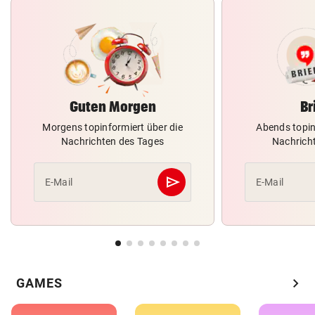
Guten Morgen
Br
Morgens topinformiert über die
Abends topin
Nachrichten des Tages
Nachrich
send
E-Mail
E-Mail
Abschicken
chevron_right
GAMES