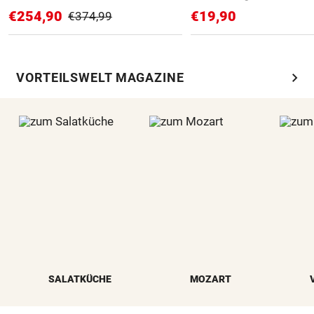
€254,90
€19,90
€374,99
chevron_right
VORTEILSWELT MAGAZINE
SALATKÜCHE
MOZART