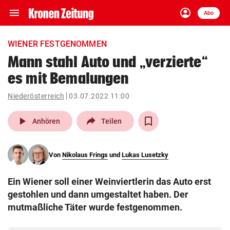
menu
account_circle
Navigation
Anmelden
Abo
close
Schließen
ein-/ausklappen
WIENER FESTGENOMMEN
Abonnieren
Mann stahl Auto und „verzierte“
es mit Bemalungen
account_circle
arrow_right
Anmelden
Niederösterreich
03.07.2022 11:00
pin_drop
arrow_right
Bundesland auswäh
Wien
play_arrow
Anhören
Teilen
bookmark
Merkliste
Von
Nikolaus Frings
und
Lukas Lusetzky
Suchbegriff
search
Ein Wiener soll einer Weinviertlerin das Auto erst
eingeben
gestohlen und dann umgestaltet haben. Der
mutmaßliche Täter wurde festgenommen.