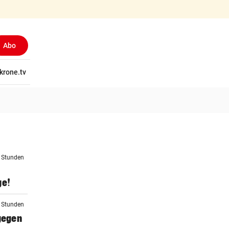
Abo
tschaft
krone.tv
Wissen
Gericht
Kolumnen
Freizeit
Reise
Ti
4 Stunden
ge!
5 Stunden
 gegen