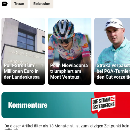
Tresor
Einbrecher
Polit-Streit um
Polin Niewiadoma
Straka verpasst
Millionen Euro in
triumphiert am
bei PGA-Turnie
der Landeskassa
Mont Ventoux
den Cut vorzeiti
Da dieser Artikel älter als 18 Monate ist, ist zum jetzigen Zeitpunkt k