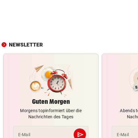
NEWSLETTER
Guten Morgen
Morgens topinformiert über die
Abends t
Nachrichten des Tages
Nachr
send
E-Mail
E-Mail
Abschicken