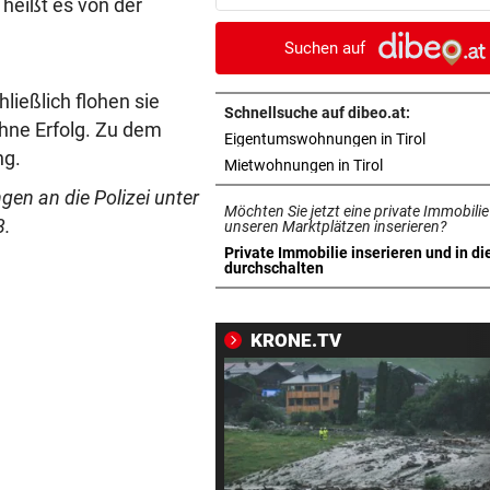
 heißt es von der
locken WAC-Goalie
Suchen auf
BEI BARESI-ABSCHIED
vor 
Brasilien-Legende schockt 
ließlich flohen sie
mit Mallet-Finger
Schnellsuche auf dibeo.at:
ohne Erfolg. Zu dem
in neuem 
Eigentumswohnungen in Tirol
ng.
KIND UND PARTNER TOT
vor 
in neuem Tab ö
Mietwohnungen in Tirol
Traktor-Unglück: Mutter (36
en an die Polizei unter
Möchten Sie jetzt eine private Immobilie
meldet sich zu Wort
3.
unseren Marktplätzen inserieren?
Private Immobilie inserieren und in di
STRATEGIE FEHLT
vor 
in neuem Tab öffnen
durchschalten
Schutz vor Drohnen? Österr
hat keinen Plan
KRONE.TV
LÄNDLE-KICKER SIEGEN
vor 
3:1 nach 0:1! Altach dreht De
gegen WSG Tirol
KRITIK AUS POLITIK
vor 