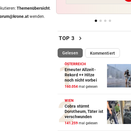
Fehlstart komplett! Nächste 
skutieren:
Themenübersicht
.
für St. Pölten
forum@krone.at
wenden.
WANDERER AUSGEFLOGEN
vor 
Wieder Muren nach Unwette
chevron_right
Dramatik im Valser Tal
TOP 3
IN GREENSBORO
vor 
(ausgewählt)
Gelesen
Kommentiert
Straka verpasst bei PGA-Tur
den Cut vorzeitig
ÖSTERREICH
Erneuter Allzeit-
Rekord ++ Hitze
SCHRIEB WM-GESCHICHTE
vor 
noch nicht vorbei
Bayern kassiert Millionen – 
160.054
mal gelesen
Transfer-Clou
WIEN
Cobra stürmt
Dorotheum, Täter ist
verschwunden
141.259
mal gelesen