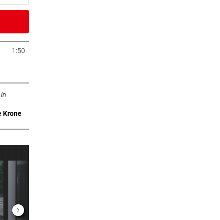
6 Stunden
Fans
1:50
Tab öffnen
6 Stunden
ffnen
)
 in
e Krone
6 Stunden
eich
6 Stunden
rby
7 Stunden