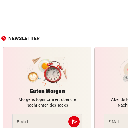
NEWSLETTER
Guten Morgen
Morgens topinformiert über die
Abends t
Nachrichten des Tages
Nachr
send
E-Mail
E-Mail
Abschicken