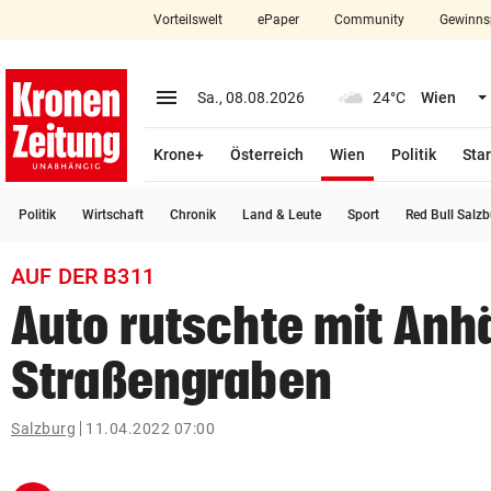
Vorteilswelt
ePaper
Community
Gewinns
close
Schließen
menu
Menü aufklappen
Sa., 08.08.2026
24°C
Wien
Abonnieren
(ausgewählt)
Krone+
Österreich
Wien
Politik
Star
account_circle
arrow_right
Anmelden
Politik
Wirtschaft
Chronik
Land & Leute
Sport
Red Bull Salz
pin_drop
arrow_right
Bundesland auswäh
Wien
AUF DER B311
bookmark
Merkliste
Auto rutschte mit Anh
Straßengraben
Suchbegriff
search
eingeben
Salzburg
11.04.2022 07:00