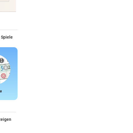
 Spiele
u
Snake
zeigen