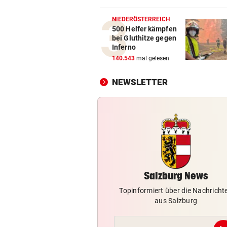
Prognose: Ein Titelfavorit un
viele Unbekannte
NIEDERÖSTERREICH
500 Helfer kämpfen
bei Gluthitze gegen
NACH 14 JAHREN
vor 1
Inferno
Freund: „Es war nicht leicht 
140.543
mal gelesen
mich, zu gehen“
NEWSLETTER
GRÖDIG-PRÄSIDENT
vor 1
„Die Favoritenrolle nehmen 
nicht an!“
NACH REGENPAUSE
vor 1
Wer auf die Fortsetzung der
Salzburg-Partie pochte
Salzburg News
Topinformiert über die Nachricht
aus Salzburg