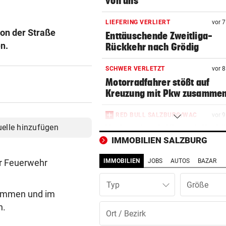
von uns“
LIEFERING VERLIERT
vor 
on der Straße
Enttäuschende Zweitliga-
n.
Rückkehr nach Grödig
SCHWER VERLETZT
vor 
Motorradfahrer stößt auf
Kreuzung mit Pkw zusamme
RED BULL SALZBURG/WAC
vor 
uelle hinzufügen
Verhounig mit Klausel, Verhä
am Prüfstand
IMMOBILIEN SALZBURG
er Feuerwehr
IMMOBILIEN
JOBS
AUTOS
BAZAR
VERHEERENDE UNWETTER
vor 1
Der Tag danach: „Es sieht au
Typ
am Schlachtfeld“
ommen und im
n.
IN SALZBURG-STADT
vor 1
Bekiffter 16-Jähriger mit