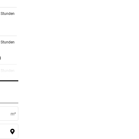
7 Stunden
8 Stunden
n
9 Stunden
ltnis
0 Stunden
s wie
m²
0 Stunden