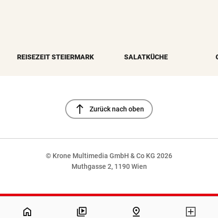
REISEZEIT STEIERMARK
SALATKÜCHE
north
Zurück nach oben
© Krone Multimedia GmbH & Co KG 2026
Muthgasse 2, 1190 Wien
NaN%
home
pin_drop