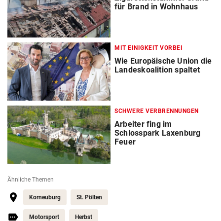
für Brand in Wohnhaus
MIT EINIGKEIT VORBEI
Wie Europäische Union die
Landeskoalition spaltet
SCHWERE VERBRENNUNGEN
Arbeiter fing im
Schlosspark Laxenburg
Feuer
Ähnliche Themen
Korneuburg
St. Pölten
Motorsport
Herbst