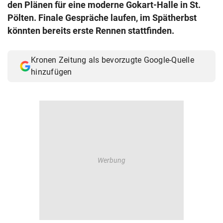
den Plänen für eine moderne Gokart-Halle in St.
© Krone Multimedia GmbH & Co KG 2026
Pölten. Finale Gespräche laufen, im Spätherbst
Muthgasse 2, 1190 Wien
könnten bereits erste Rennen stattfinden.
Kronen Zeitung als bevorzugte Google-Quelle
hinzufügen