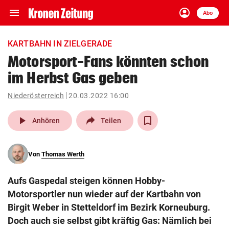
menu
account_circle
Navigation
Anmelden
Abo
close
Schließen
ein-/ausklappen
KARTBAHN IN ZIELGERADE
Abonnieren
Motorsport-Fans könnten schon
im Herbst Gas geben
account_circle
arrow_right
Anmelden
Niederösterreich
20.03.2022 16:00
pin_drop
arrow_right
Bundesland auswäh
Wien
play_arrow
Anhören
Teilen
bookmark
Merkliste
Von
Thomas Werth
Suchbegriff
search
Aufs Gaspedal steigen können Hobby-
eingeben
Motorsportler nun wieder auf der Kartbahn von
Birgit Weber in Stetteldorf im Bezirk Korneuburg.
Doch auch sie selbst gibt kräftig Gas: Nämlich bei