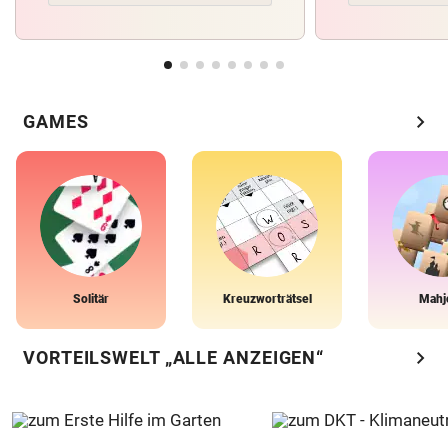
chevron_right
GAMES
Solitär
Kreuzworträtsel
Mahj
chevron_right
VORTEILSWELT „ALLE ANZEIGEN“