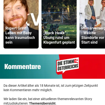
Rupert Grint:
Primärversor
Leben mit Baby
„Black Hawk“-
: Welche
kann traumatisch
Übung rund um
Standorte vor
sein
Klagenfurt geplant
Start sind
Da dieser Artikel älter als 18 Monate ist, ist zum jetzigen Zeitpunkt
kein Kommentieren mehr möglich.
Wir laden Sie ein, bei einer aktuelleren themenrelevanten Story
mitzudiskutieren:
Themenübersicht
.