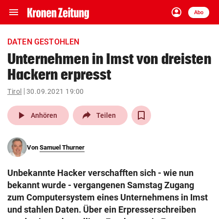
menu
account_circle
Navigation
Anmelden
Abo
close
Schließen
ein-/ausklappen
DATEN GESTOHLEN
Abonnieren
Unternehmen in Imst von dreisten
Hackern erpresst
account_circle
arrow_right
Anmelden
Tirol
30.09.2021 19:00
pin_drop
arrow_right
Bundesland auswäh
Wien
play_arrow
Anhören
Teilen
bookmark
Merkliste
Von
Samuel Thurner
Suchbegriff
search
Unbekannte Hacker verschafften sich - wie nun
eingeben
bekannt wurde - vergangenen Samstag Zugang
zum Computersystem eines Unternehmens in Imst
und stahlen Daten. Über ein Erpresserschreiben