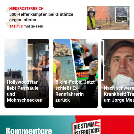
NIEDERÖSTERREICH
500 Helfer kämpfen bei Gluthitze
gegen Inferno
141.498
mal gelesen
Hollywoodstar
Bikini-Fotos: Jetzt
liebt Pestsäule
schießt Ex-
Nach schwere
und
Rennfahrerin
Krankheit! Tr
Mohnschnecken
zurück
um Jorge Mes