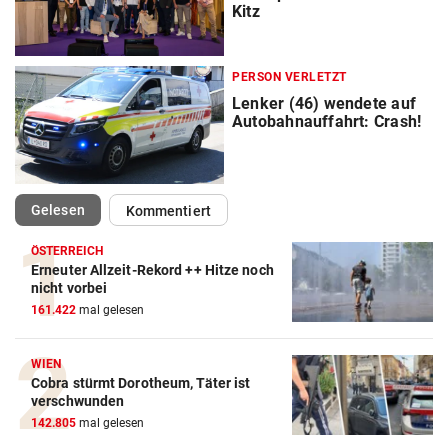
Kitz
PERSON VERLETZT
Lenker (46) wendete auf
Autobahnauffahrt: Crash!
(ausgewählt)
Gelesen
Kommentiert
ÖSTERREICH
Erneuter Allzeit-Rekord ++ Hitze noch
nicht vorbei
161.422
mal gelesen
WIEN
Cobra stürmt Dorotheum, Täter ist
verschwunden
142.805
mal gelesen