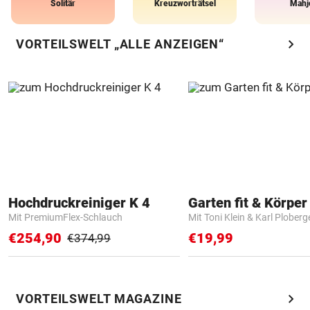
Solitär
Kreuzworträtsel
Mahj
chevron_right
VORTEILSWELT „ALLE ANZEIGEN“
Hochdruckreiniger K 4
Garten fit & Körper 
Mit PremiumFlex-Schlauch
Mit Toni Klein & Karl Ploberg
€254,90
€19,99
€374,99
chevron_right
VORTEILSWELT MAGAZINE