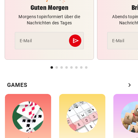
Guten Morgen
Br
Morgens topinformiert über die
Abends topin
Nachrichten des Tages
Nachrich
send
E-Mail
E-Mail
Abschicken
chevron_right
GAMES