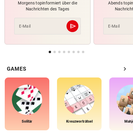
Morgens topinformiert über die
Abends topin
Nachrichten des Tages
Nachrich
send
E-Mail
E-Mail
Abschicken
chevron_right
GAMES
Solitär
Kreuzworträtsel
Mahj