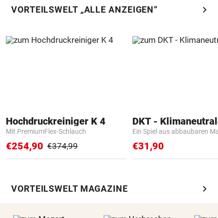
chevron_right
VORTEILSWELT „ALLE ANZEIGEN“
Hochdruckreiniger K 4
Mit PremiumFlex-Schlauch
Ein Spiel aus abbaubaren Ma
€254,90
€31,90
€374,99
chevron_right
VORTEILSWELT MAGAZINE