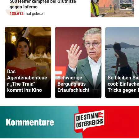
500 Helfer kämpfen bei Gluthitze
gegen Inferno
135.612
mal gelesen
Das
Agentenabenteue
Schwierige
So bleiben Si
r „The Train“
Bergung aus
cool: Einfach
kommt ins Kino
Erlaufschlucht
Tricks gegen 