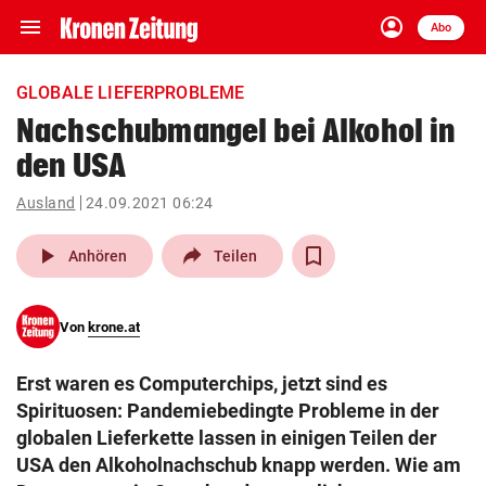
menu
account_circle
Navigation
Anmelden
Abo
close
Schließen
ein-/ausklappen
GLOBALE LIEFERPROBLEME
Abonnieren
Nachschubmangel bei Alkohol in
den USA
account_circle
arrow_right
Anmelden
Ausland
24.09.2021 06:24
pin_drop
arrow_right
Bundesland auswäh
Wien
play_arrow
Anhören
Teilen
bookmark
Merkliste
Von
krone.at
Suchbegriff
search
Erst waren es Computerchips, jetzt sind es
eingeben
Spirituosen: Pandemiebedingte Probleme in der
globalen Lieferkette lassen in einigen Teilen der
USA den Alkoholnachschub knapp werden. Wie am