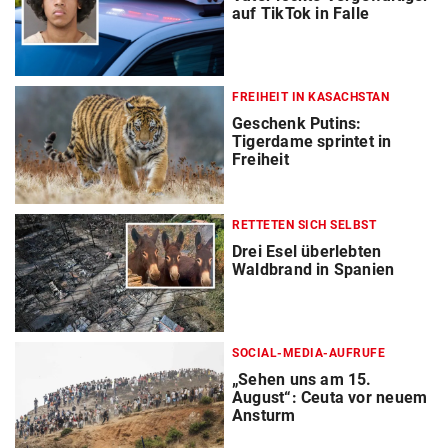
auf TikTok in Falle
FREIHEIT IN KASACHSTAN
Geschenk Putins:
Tigerdame sprintet in
Freiheit
RETTETEN SICH SELBST
Drei Esel überlebten
Waldbrand in Spanien
SOCIAL-MEDIA-AUFRUFE
„Sehen uns am 15.
August“: Ceuta vor neuem
Ansturm