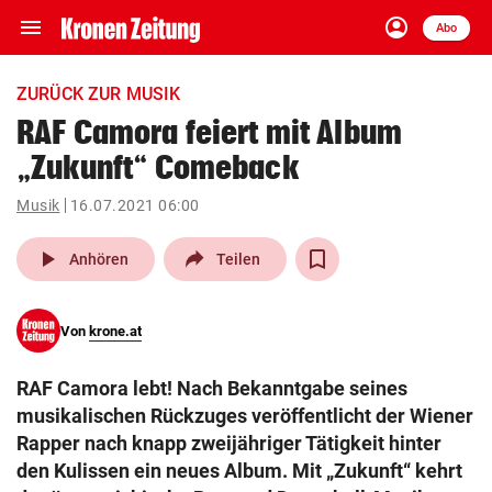
menu
account_circle
Navigation
Anmelden
Abo
close
Schließen
ein-/ausklappen
ZURÜCK ZUR MUSIK
Abonnieren
RAF Camora feiert mit Album
„Zukunft“ Comeback
account_circle
arrow_right
Anmelden
Musik
16.07.2021 06:00
pin_drop
arrow_right
Bundesland auswäh
Wien
play_arrow
Anhören
Teilen
bookmark
Merkliste
Von
krone.at
Suchbegriff
search
RAF Camora lebt! Nach Bekanntgabe seines
eingeben
musikalischen Rückzuges veröffentlicht der Wiener
Rapper nach knapp zweijähriger Tätigkeit hinter
den Kulissen ein neues Album. Mit „Zukunft“ kehrt