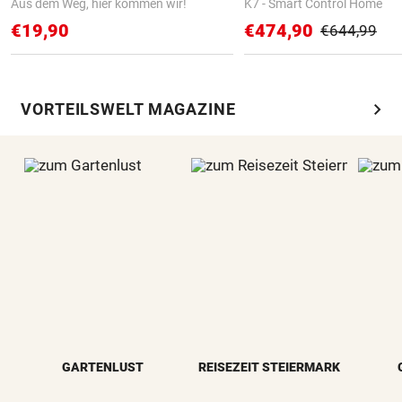
Aus dem Weg, hier kommen wir!
K7 - Smart Control Home
€19,90
€474,90
€644,99
chevron_right
VORTEILSWELT MAGAZINE
GARTENLUST
REISEZEIT STEIERMARK