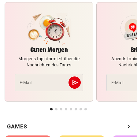
Guten Morgen
Br
Morgens topinformiert über die
Abends topin
Nachrichten des Tages
Nachrich
send
E-Mail
E-Mail
Abschicken
chevron_right
GAMES