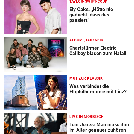
TAYLOR-SWIFT-COUP
Ely Oaks: „Hätte nie
gedacht, dass das
passiert“
ALBUM „TANZNEID“
Chartstürmer Electric
Callboy blasen zum Halali
MUT ZUR KLASSIK
Was verbindet die
Elbphilharmonie mit Linz?
LIVE IN MÖRBISCH
Tom Jones: Man muss ihm
im Alter genauer zuhören