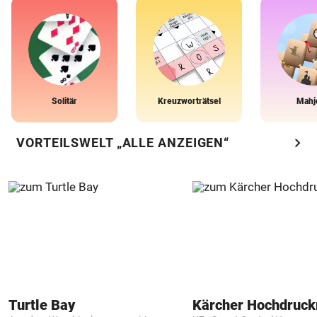
Solitär
Kreuzworträtsel
Mahj
chevron_right
VORTEILSWELT „ALLE ANZEIGEN“
Turtle Bay
Kärcher Hochdruck