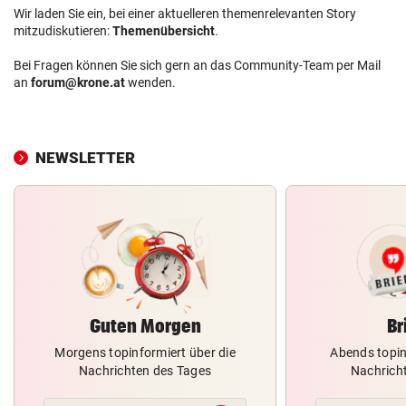
Wir laden Sie ein, bei einer aktuelleren themenrelevanten Story
mitzudiskutieren:
Themenübersicht
.
Bei Fragen können Sie sich gern an das Community-Team per Mail
an
forum@krone.at
wenden.
NEWSLETTER
Guten Morgen
Br
Morgens topinformiert über die
Abends topin
Nachrichten des Tages
Nachrich