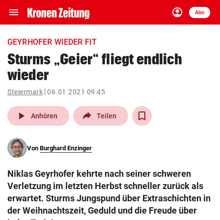
menu
account_circle
Navigation
Anmelden
Abo
close
Schließen
ein-/ausklappen
GEYRHOFER WIEDER FIT
Abonnieren
Sturms „Geier“ fliegt endlich
wieder
account_circle
arrow_right
Anmelden
Steiermark
06.01.2021 09:45
pin_drop
arrow_right
Bundesland auswäh
Wien
play_arrow
Anhören
Teilen
bookmark
Merkliste
Von
Burghard Enzinger
Suchbegriff
search
Niklas Geyrhofer kehrte nach seiner schweren
eingeben
Verletzung im letzten Herbst schneller zurück als
erwartet. Sturms Jungspund über Extraschichten in
der Weihnachtszeit, Geduld und die Freude über