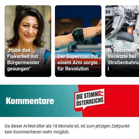
„Habe das
D: Dutzende
Fiakerlied mit
Der Superman mit
Verletzte bei
Bürgermeister
einem Arm sorgte
Straßenbahnu
gesungen“
für Revolution
l
Da dieser Artikel älter als 18 Monate ist, ist zum jetzigen Zeitpunkt
kein Kommentieren mehr möglich.