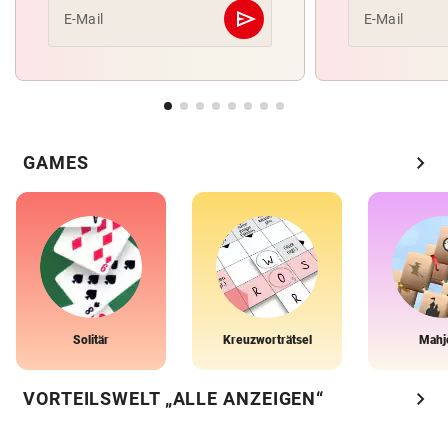
send
E-Mail
E-Mail
Abschicken
chevron_right
GAMES
Solitär
Kreuzworträtsel
Mahj
chevron_right
VORTEILSWELT „ALLE ANZEIGEN“