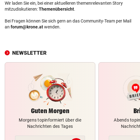
Wir laden Sie ein, bei einer aktuelleren themenrelevanten Story
mitzudiskutieren:
Themenübersicht
.
Bei Fragen können Sie sich gern an das Community-Team per Mail
an
forum@krone.at
wenden.
NEWSLETTER
Guten Morgen
Br
Morgens topinformiert über die
Abends topin
Nachrichten des Tages
Nachrich