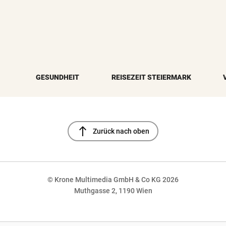
GESUNDHEIT
REISEZEIT STEIERMARK
north
Zurück nach oben
© Krone Multimedia GmbH & Co KG 2026
Muthgasse 2, 1190 Wien
NaN%