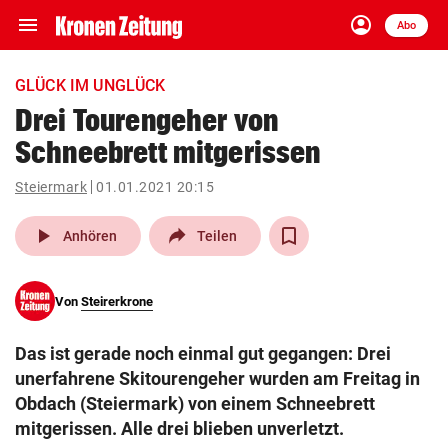
menu
account_circle
Navigation
Anmelden
Abo
close
Schließen
ein-/ausklappen
GLÜCK IM UNGLÜCK
Abonnieren
Drei Tourengeher von
Schneebrett mitgerissen
account_circle
arrow_right
Anmelden
Steiermark
01.01.2021 20:15
pin_drop
arrow_right
Bundesland auswäh
Wien
play_arrow
Anhören
Teilen
bookmark
Merkliste
Von
Steirerkrone
Suchbegriff
search
Das ist gerade noch einmal gut gegangen: Drei
eingeben
unerfahrene Skitourengeher wurden am Freitag in
Obdach (Steiermark) von einem Schneebrett
mitgerissen. Alle drei blieben unverletzt.