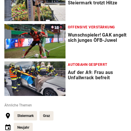
Steiermark trotzt Hitze
OFFENSIVE VERSTÄRKUNG
Wunschspieler! GAK angelt
sich junges ÖFB-Juwel
AUTOBAHN GESPERRT
Auf der A9: Frau aus
Unfallwrack befreit
Ähnliche Themen
Steiermark
Graz
Neujahr