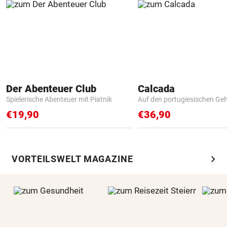
Der Abenteuer Club
Calcada
Spielerische Abenteuer mit Piatnik
Auf den portugiesischen G
€19,90
€36,90
chevron_right
VORTEILSWELT MAGAZINE