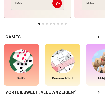
send
E-Mail
E-Mail
Abschicken
chevron_right
GAMES
Solitär
Kreuzworträtsel
Mahj
chevron_right
VORTEILSWELT „ALLE ANZEIGEN“