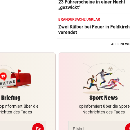
23 Führerscheine in einer Nacht
„gezwickt“
BRANDURSACHE UNKLAR
Zwei Kälber bei Feuer in Feldkirc
verendet
ALLE NEWS
Briefing
Sport News
opinformiert über die
Topinformiert über die Sport
ichten des Tages
Nachrichten des Tages
send
s
E-Mail