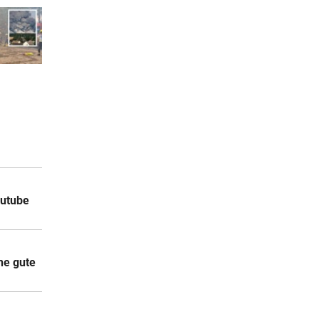
outube
ne gute