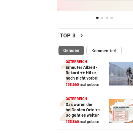
Kanzler entschuldigt sich: „
Satz ist falsch“
FEUERWEHR-AUSSTATTER
vor ein
Waldbrände „befeuern“ das
chevron_right
TOP 3
Geschäft von Rosenbauer
(ausgewählt)
Gelesen
Kommentiert
PLÖTZLICH MIT DABEI
vor ein
Thiem überrascht ÖFB-Legi
ÖSTERREICH
im Trainingslager
Erneuter Allzeit-
Rekord ++ Hitze
noch nicht vorbei
„MÄCHTIG UND SCHÖN“
vor ein
158.665
mal gelesen
Mann (37) gesteht Brandstif
in den USA
ÖSTERREICH
Das waren die
heißesten Orte ++
So geht es weiter
155.860
mal gelesen