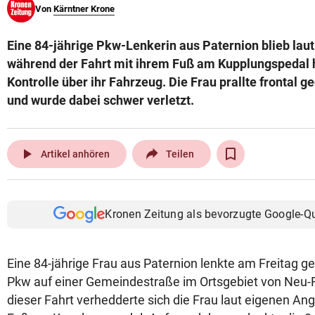
Von
Kärntner Krone
© Krone Multimedia GmbH & Co KG 2026
Muthgasse 2, 1190 Wien
Eine 84-jährige Pkw-Lenkerin aus Paternion blieb la
während der Fahrt mit ihrem Fuß am Kupplungspedal h
Kontrolle über ihr Fahrzeug. Die Frau prallte frontal 
und wurde dabei schwer verletzt.
play_arrow
Artikel anhören
Teilen
Kronen Zeitung als bevorzugte Google-Q
Eine 84-jährige Frau aus Paternion lenkte am Freitag g
Pkw auf einer Gemeindestraße im Ortsgebiet von Neu-
dieser Fahrt verhedderte sich die Frau laut eigenen An