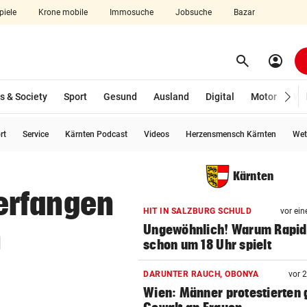
piele
Krone mobile
Immosuche
Jobsuche
Bazar
search
account_circle
Menü aufklappen
Suchen
s & Society
Sport
Gesund
Ausland
Digital
Motor
Wir
rt
Service
Kärnten Podcast
Videos
Herzensmensch Kärnten
Wet
len
Kärnten
erfangen
HIT IN SALZBURG SCHULD
vor ein
n
Ungewöhnlich! Warum Rapid
schon um 18 Uhr spielt
DARUNTER RAUCH, OBONYA
vor 
Wien: Männer protestierten