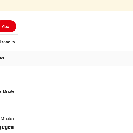
Abo
tschaft
krone.tv
Wissen
Gericht
Kolumnen
Freizeit
Reise
Ti
ter
er Minute
2 Minuten
 gegen