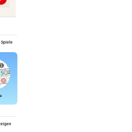
Abschicken
 Spiele
u
Snake
zeigen