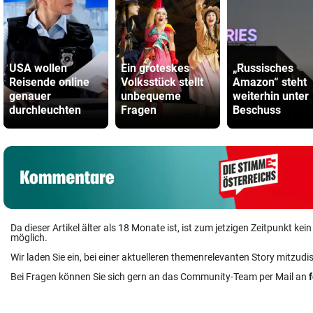
USA wollen
Ein groteskes
„Russisches
Reisende online
Volksstück stellt
Amazon“ steht
genauer
unbequeme
weiterhin unter
durchleuchten
Fragen
Beschuss
Da dieser Artikel älter als 18 Monate ist, ist zum jetzigen Zeitpunkt k
möglich.
Wir laden Sie ein, bei einer aktuelleren themenrelevanten Story mitzudi
Bei Fragen können Sie sich gern an das Community-Team per Mail an