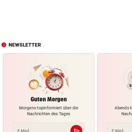
NEWSLETTER
Guten Morgen
Morgens topinformiert über die
Abends t
Nachrichten des Tages
Nachr
send
E-Mail
E-Mail