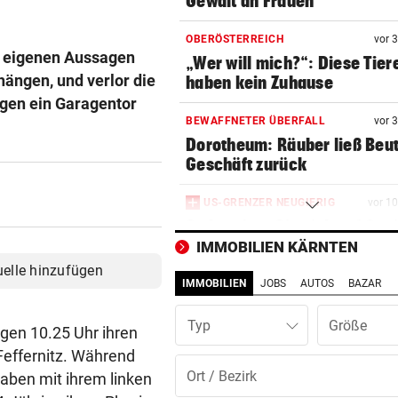
Gewalt an Frauen
OBERÖSTERREICH
vor 
ut eigenen Aussagen
„Wer will mich?“: Diese Tier
ängen, und verlor die
haben kein Zuhause
gegen ein Garagentor
BEWAFFNETER ÜBERFALL
vor 
Dorotheum: Räuber ließ Beu
Geschäft zurück
US-GRENZER NEUGIERIG
vor 1
So bereiten Sie sich auf Soci
Media-Checks vor
IMMOBILIEN KÄRNTEN
uelle hinzufügen
IMMOBILIEN
JOBS
AUTOS
BAZAR
ANHALTENDE TROCKENHEIT
vor 1
Kein Wasser mehr:
Typ
Alpenvereinshaus schließt 
egen 10.25 Uhr ihren
Feffernitz. Während
PROZESS UM COLD CASE
vor 2
gaben mit ihrem linken
Anklage-Einspruch im Mordf