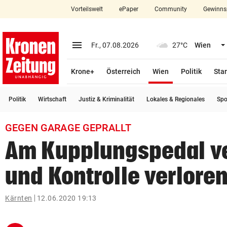
Vorteilswelt
ePaper
Community
Gewinns
close
Schließen
menu
Menü aufklappen
Fr., 07.08.2026
27°C
Wien
Abonnieren
(ausgewählt)
Krone+
Österreich
Wien
Politik
Star
account_circle
arrow_right
Anmelden
Politik
Wirtschaft
Justiz & Kriminalität
Lokales & Regionales
Spo
pin_drop
arrow_right
Bundesland auswäh
Wien
GEGEN GARAGE GEPRALLT
bookmark
Merkliste
Am Kupplungspedal v
und Kontrolle verlore
Suchbegriff
search
eingeben
Kärnten
12.06.2020 19:13