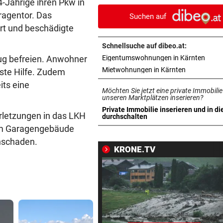
-Jährige ihren Pkw in
Kammerer abgewiesen
aragentor. Das
Suchen auf
rt und beschädigte
WIEN, NÖ UND BGLD
vor 2
Vermisste und zugelaufene
Schnellsuche auf dibeo.at:
Vierbeiner
in ne
eug befreien. Anwohner
Eigentumswohnungen in Kärnten
in neuem Ta
Mietwohnungen in Kärnten
ste Hilfe. Zudem
NACH OPERATION
vor 2
its eine
Youngster Maxi Taucher be
Möchten Sie jetzt eine private Immobilie
Nummer 1 erneut
unseren Marktplätzen inserieren?
Private Immobilie inserieren und in di
rletzungen in das LKH
in neuem Tab öffnen
durchschalten
SCHÄDEN AUF FAHRBAHN
vor 2
 Am Garagengebäude
Spursperre! Hitze macht
hschaden.
Europabrücke zu schaffen
KRONE.TV
„NEUES KAPITEL“
vor 3
Jolie-Bruder James Haven ou
sich als schwul
MINUS VON DREI PROZENT
vor ein