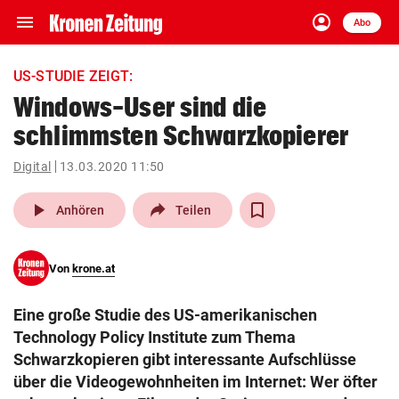
menu
account_circle
Navigation
Anmelden
Abo
close
Schließen
ein-/ausklappen
US-STUDIE ZEIGT:
Abonnieren
Windows-User sind die
schlimmsten Schwarzkopierer
account_circle
arrow_right
Anmelden
Digital
13.03.2020 11:50
pin_drop
arrow_right
Bundesland auswäh
Wien
play_arrow
Anhören
Teilen
bookmark
Merkliste
Von
krone.at
Suchbegriff
search
Eine große Studie des US-amerikanischen
eingeben
Technology Policy Institute zum Thema
Schwarzkopieren gibt interessante Aufschlüsse
über die Videogewohnheiten im Internet: Wer öfter