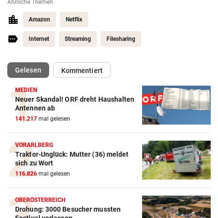
Ähnliche Themen
Amazon
Netflix
Internet
Streaming
Filesharing
(ausgewählt)
Gelesen
Kommentiert
MEDIEN
Neuer Skandal! ORF dreht Haushalten
Antennen ab
141.217
mal gelesen
VORARLBERG
Traktor-Unglück: Mutter (36) meldet
sich zu Wort
116.826
mal gelesen
OBERÖSTERREICH
Drohung: 3000 Besucher mussten
Amazon-Kindle Vergleich