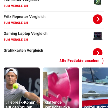
Fritz Repeater Vergleich
ZUM VERGLEICH
Gaming Laptop Vergleich
ZUM VERGLEICH
Grafikkarten Vergleich
ZUM VERGLEICH
Alle Produkte ansehen
„Tiebreak-König“
Klaffende
auf den Spuren
Pensionslücke
Polizei sucht