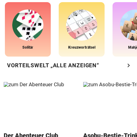
Solitär
Kreuzworträtsel
Mahj
chevron_right
VORTEILSWELT „ALLE ANZEIGEN“
Der Abenteuer Club
Asobu-Bestie-Trin