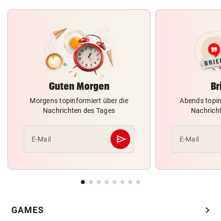
Guten Morgen
Br
Morgens topinformiert über die
Abends topin
Nachrichten des Tages
Nachrich
send
E-Mail
E-Mail
Abschicken
chevron_right
GAMES