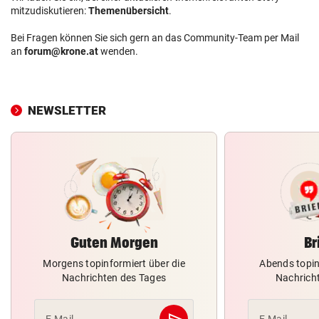
mitzudiskutieren:
Themenübersicht
.
Bei Fragen können Sie sich gern an das Community-Team per Mail
an
forum@krone.at
wenden.
NEWSLETTER
Guten Morgen
Br
Morgens topinformiert über die
Abends topin
Nachrichten des Tages
Nachrich
send
E-Mail
E-Mail