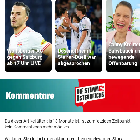
Conny Kreuter
Wolfsberger AC
Dosenöffner im
Babybauch u
gegen Salzburg
Steirer-Duell war
bewegende
ab 17 Uhr LIVE
abgesprochen
Offenbarung
Da dieser Artikel älter als 18 Monate ist, ist zum jetzigen Zeitpunkt
kein Kommentieren mehr möglich.
Wir laden Sie ein, bei einer aktuelleren themenrelevanten Story