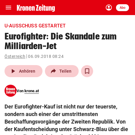
menu
account_circle
Navigation
Anmelden
Abo
close
Schließen
ein-/ausklappen
U-AUSSCHUSS GESTARTET
Abonnieren
Eurofighter: Die Skandale zum
Milliarden-Jet
account_circle
arrow_right
Anmelden
Österreich
06.09.2018 08:24
pin_drop
arrow_right
Bundesland auswäh
Wien
play_arrow
Anhören
Teilen
bookmark
Merkliste
Von
krone.at
Suchbegriff
search
Der Eurofighter-Kauf ist nicht nur der teuerste,
eingeben
sondern auch einer der umstrittensten
Beschaffungsvorgänge der Zweiten Republik. Von
der Kaufentscheidung unter Schwarz-Blau über die