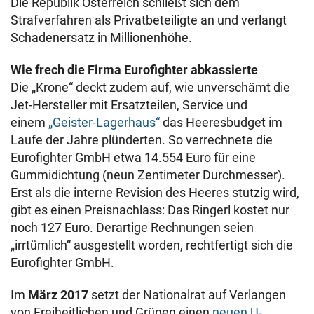
Die Republik Österreich schließt sich dem
Strafverfahren als Privatbeteiligte an und verlangt
Schadenersatz in Millionenhöhe.
Wie frech die Firma Eurofighter abkassierte
Die „Krone“ deckt zudem auf, wie unverschämt die
Jet-Hersteller mit Ersatzteilen, Service und
einem
„Geister-Lagerhaus“
das Heeresbudget im
Laufe der Jahre plünderten. So verrechnete die
Eurofighter GmbH etwa 14.554 Euro für eine
Gummidichtung (neun Zentimeter Durchmesser).
Erst als die interne Revision des Heeres stutzig wird,
gibt es einen Preisnachlass: Das Ringerl kostet nur
noch 127 Euro. Derartige Rechnungen seien
„irrtümlich“ ausgestellt worden, rechtfertigt sich die
Eurofighter GmbH.
Im
März 2017
setzt der Nationalrat auf Verlangen
von Freiheitlichen und Grünen einen
neuen U-