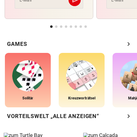
Abschicken
chevron_right
GAMES
Solitär
Kreuzworträtsel
Mahj
chevron_right
VORTEILSWELT „ALLE ANZEIGEN“