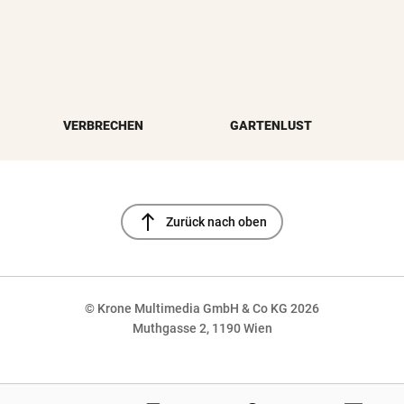
VERBRECHEN
GARTENLUST
north
Zurück nach oben
© Krone Multimedia GmbH & Co KG 2026
Muthgasse 2, 1190 Wien
NaN%