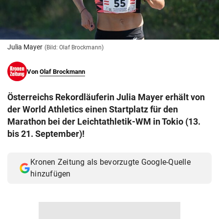
© Krone Multimedia GmbH & Co KG 2026
Muthgasse 2, 1190 Wien
Julia Mayer
(Bild: Olaf Brockmann)
Von
Olaf Brockmann
Österreichs Rekordläuferin Julia Mayer erhält von
der World Athletics einen Startplatz für den
Marathon bei der Leichtathletik-WM in Tokio (13.
bis 21. September)!
Kronen Zeitung als bevorzugte Google-Quelle
hinzufügen