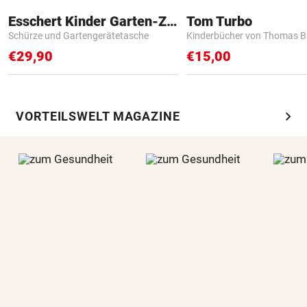
Esschert Kinder Garten-Zubehör
Tom Turbo
Schürze und Gartengerätetasche
Kinderbücher von Thomas B
€29,90
€15,00
chevron_right
VORTEILSWELT MAGAZINE