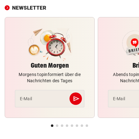
NEWSLETTER
Guten Morgen
Br
Morgens topinformiert über die
Abends topin
Nachrichten des Tages
Nachrich
send
E-Mail
E-Mail
Abschicken