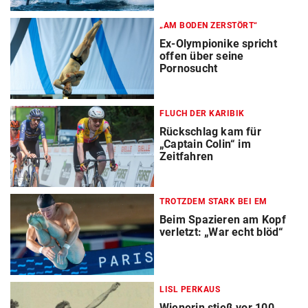
„AM BODEN ZERSTÖRT“
Ex-Olympionike spricht
offen über seine
Pornosucht
FLUCH DER KARIBIK
Rückschlag kam für
„Captain Colin“ im
Zeitfahren
TROTZDEM STARK BEI EM
Beim Spazieren am Kopf
verletzt: „War echt blöd“
LISL PERKAUS
Wienerin stieß vor 100