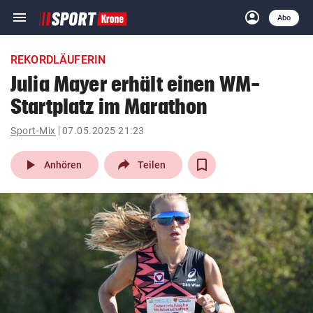
menu
account_circle
Navigation
Anmelden
Abo
close
Schließen
ein-/ausklappen
REKORDLÄUFERIN
Abonnieren
Julia Mayer erhält einen WM-
Startplatz im Marathon
account_circle
arrow_right
Anmelden
Sport-Mix
07.05.2025 21:23
pin_drop
arrow_right
Bundesland auswäh
Wien
play_arrow
Anhören
Teilen
bookmark
Merkliste
Suchbegriff
search
eingeben