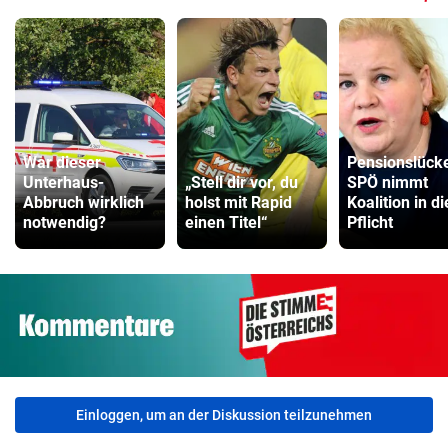
War dieser
Pensionslück
Unterhaus-
„Stell dir vor, du
SPÖ nimmt
Abbruch wirklich
holst mit Rapid
Koalition in di
notwendig?
einen Titel“
Pflicht
Einloggen, um an der Diskussion teilzunehmen