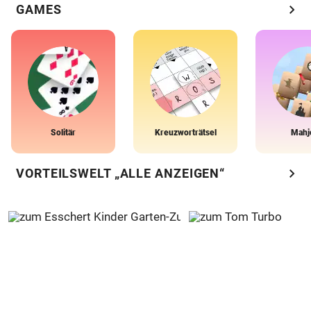
chevron_right
GAMES
Solitär
Kreuzworträtsel
Mahj
chevron_right
VORTEILSWELT „ALLE ANZEIGEN“