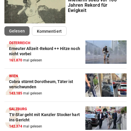
Jahren Rekord für
Ewigkeit
(ausgewählt)
Gelesen
Kommentiert
ÖSTERREICH
Erneuter Allzeit-Rekord ++ Hitze noch
Action-Cam Vergleich
nicht vorbei
161.870
mal gelesen
ZUM VERGLEICH
Crosstrainer Vergleich
WIEN
Cobra stürmt Dorotheum, Täter ist
ZUM VERGLEICH
verschwunden
143.185
mal gelesen
E-Bike Vergleich
ZUM VERGLEICH
SALZBURG
TV-Star geht mit Kanzler Stocker hart
Elektro-Scooter Vergleich
ins Gericht
ZUM VERGLEICH
142.374
mal gelesen