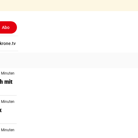
Abo
tschaft
krone.tv
Wissen
Gericht
Kolumnen
Freizeit
Reise
Ti
2 Minuten
h mit
6 Minuten
k
1 Minuten