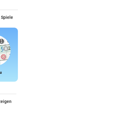
 Spiele
u
Snake
zeigen