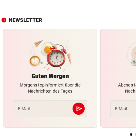
NEWSLETTER
Guten Morgen
Morgens topinformiert über die
Abends t
Nachrichten des Tages
Nachr
send
E-Mail
E-Mail
Abschicken