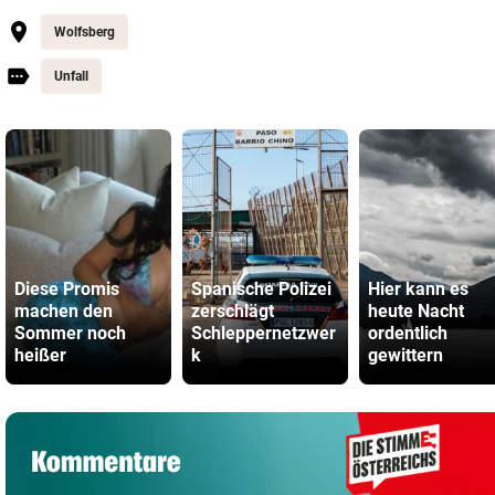
Wolfsberg
Unfall
Diese Promis
Spanische Polizei
Hier kann es
machen den
zerschlägt
heute Nacht
Sommer noch
Schleppernetzwer
ordentlich
heißer
k
gewittern