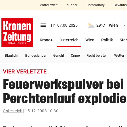
Vorteilswelt
ePaper
Community
Gewinns
close
Schließen
menu
Menü aufklappen
Fr., 07.08.2026
29°C
Wien
Abonnieren
(ausgewählt)
Krone+
Österreich
Wien
Politik
Star
account_circle
arrow_right
Anmelden
Blaulicht
Bundesländer
Gericht
Crime
Recht beraten
Wetter
pin_drop
arrow_right
Bundesland auswäh
Wien
VIER VERLETZTE
bookmark
Merkliste
Feuerwerkspulver bei
Perchtenlauf explodie
Suchbegriff
search
eingeben
Österreich
15.12.2008 10:30