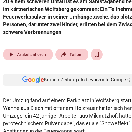
Zu einem schweren Unfall ist es am Samstagabend be
© Krone Multimedia GmbH & Co KG 2026
im kärtnerischen Wolfsberg gekommen: Ein Teilnehm
Muthgasse 2, 1190 Wien
Feuerwerkspulver in seiner Umhängetasche, das plötzl
Personen, darunter zwei Kinder, erlitten bei dem Zwisc
schwere Verbrennungen.
play_arrow
Artikel anhören
Teilen
Kronen Zeitung als bevorzugte Google-Q
Der Umzug fand auf einem Parkplatz in Wolfsberg statt.
Wanne aus Blech mit offenem Holzfeuer hinter sich her
Umzugs, ein 42-jähriger Arbeiter aus Miklautzhof, hatt
pyrotechnischem Pulver dabei, das er als "Showeffekt"
Abständen in die Feuerwanne warf.