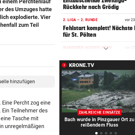
Enttäuschende Zweitliga-
i einem Perchtenlauf
Rückkehr nach Grödig
er des Umzuges hatte
ich explodierte. Vier
2. LIGA – 2. RUNDE
vor 2
henfall zum Teil
Fehlstart komplett! Nächste 
für St. Pölten
WANDERER AUSGEFLOGEN
vor 3
Wieder Muren nach Unwette
Dramatik im Valser Tal
KRONE.TV
IN GREENSBORO
vor 4
uelle hinzufügen
Straka verpasst bei PGA-Tur
den Cut vorzeitig
 Eine Percht zog eine
SCHRIEB WM-GESCHICHTE
vor ein
. Ein Teilnehmer des
Bayern kassiert Millionen – 
ZAHLREICHE EINSÄTZE
Transfer-Clou
e eine Tasche mit
Bach wurde in Pinzgauer Ort zu
reißendem Fluss
 in unregelmäßigen
AUFREGUNG IM NETZ
vor ein