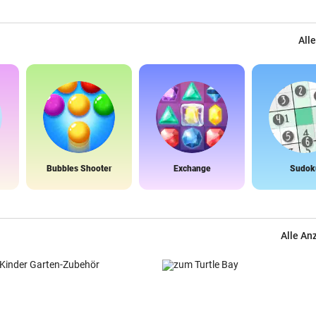
Alle
Bubbles Shooter
Exchange
Sudok
Alle An