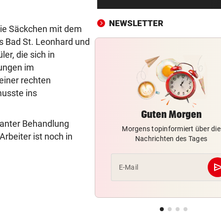
Spider-Man im BMW-Cockpit
Anwalt auf den Plan
NEWSLETTER
die Säckchen mit dem
TROTZ ENTSCHULDIGUNG
vor ein
us Bad St. Leonhard und
Sager wirkt nach: Mütter-
er, die sich in
Aufstand gegen Kanzler
nungen im
seiner rechten
SCHLÜSSEL IM PKW
vor ein
usste ins
Dreijähriger Bub wurde aus
heißem Auto gerettet
Guten Morgen
lanter Behandlung
Morgens topinformiert über die
„BACKROOMS“
vor ein
beiter ist noch in
Nachrichten des Tages
Regiestar: „Jeder will von mi
Erfolgsrezept“
se
E-Mail
BEI WOLFURTTROPHY
vor ein
Lokalmatadorin und Tirol-
Youngster mit Sensation
IN PARIS VERHAFTET
vor 