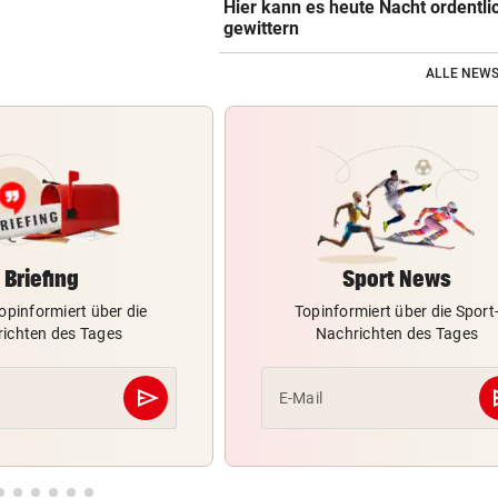
Hier kann es heute Nacht ordentli
gewittern
ALLE NEWS
Briefing
Sport News
opinformiert über die
Topinformiert über die Sport
ichten des Tages
Nachrichten des Tages
send
s
E-Mail
Abschicken