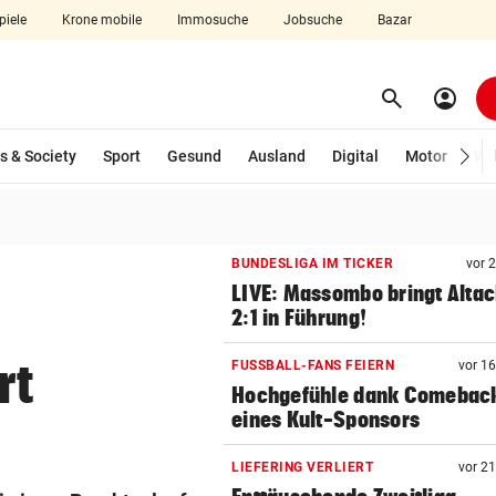
piele
Krone mobile
Immosuche
Jobsuche
Bazar
search
account_circle
Menü aufklappen
Suchen
s & Society
Sport
Gesund
Ausland
Digital
Motor
Wir
len
BUNDESLIGA IM TICKER
vor 
LIVE: Massombo bringt Altac
2:1 in Führung!
rt
FUSSBALL-FANS FEIERN
vor 1
Hochgefühle dank Comebac
eines Kult-Sponsors
LIEFERING VERLIERT
vor 2