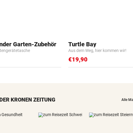
inder Garten-Zubehör
Turtle Bay
tengerätetasche
Aus dem Weg, hier kommen wir!
€19,90
DER KRONEN ZEITUNG
Alle M