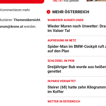
140.197
mal gelesen
SZENE SETZT SICH FEST
vor 
Drogenhandel explodiert im
ein Kommentieren mehr
MEHR ÖSTERREICH
Wiener Bezirk Mariahilf
skutieren:
Themenübersicht
.
WANDERER AUSGEFLOGEN
KEIN ANTI-IRAN-PAKT
vor 
Wieder Muren nach Unwetter: Dra
forum@krone.at
wenden.
Diese drei Länder schlossen
im Valser Tal
Militär-Bündnis
AUFREGUNG IM NETZ
TOUR DE FRANCE – DAMEN
vor 
Spider-Man im BMW-Cockpit ruft 
auf den Plan
Polin Niewiadoma triumphie
Mont Ventoux
SCHLÜSSEL IM PKW
Dreijähriger Bub wurde aus heiße
gerettet
IN PARIS VERHAFTET
Steirer (68) hatte zehn Kilogram
im Koffer
WETTER IN ÖSTERREICH