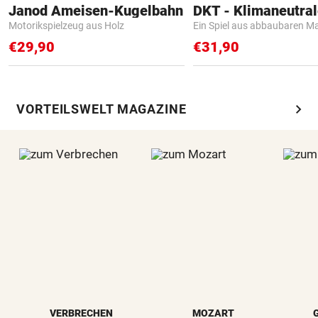
Janod Ameisen-Kugelbahn
Motorikspielzeug aus Holz
Ein Spiel aus abbaubaren Ma
€29,90
€31,90
chevron_right
VORTEILSWELT MAGAZINE
VERBRECHEN
MOZART