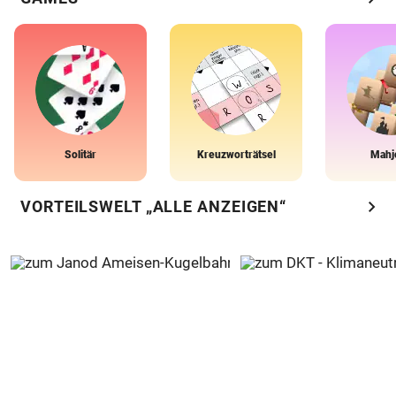
Solitär
Kreuzworträtsel
Mahj
chevron_right
VORTEILSWELT „ALLE ANZEIGEN“