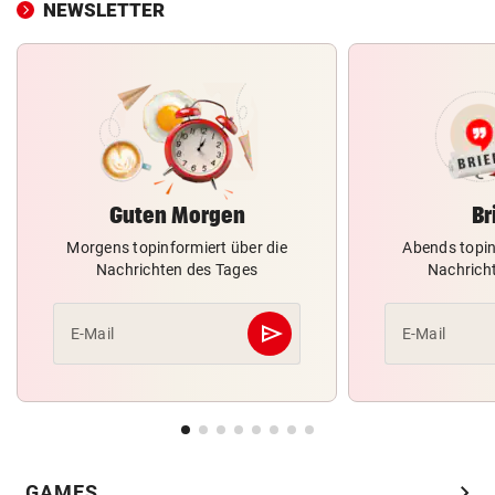
NEWSLETTER
Guten Morgen
Br
Morgens topinformiert über die
Abends topin
Nachrichten des Tages
Nachrich
send
E-Mail
E-Mail
Abschicken
chevron_right
GAMES