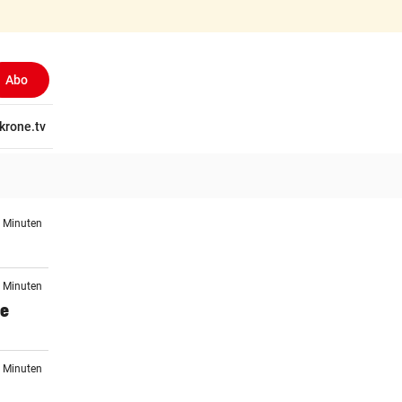
Abo
tschaft
krone.tv
Wissen
Gericht
Kolumnen
Freizeit
Reise
Ti
2 Minuten
2 Minuten
se
3 Minuten