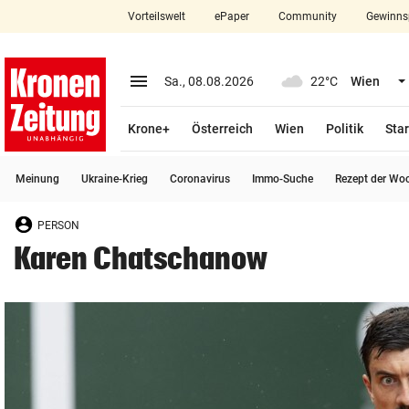
Vorteilswelt
ePaper
Community
Gewinns
close
Schließen
menu
Menü aufklappen
Sa., 08.08.2026
22°C
Wien
Abonnieren
Krone+
Österreich
Wien
Politik
Star
account_circle
arrow_right
Anmelden
Meinung
Ukraine-Krieg
Coronavirus
Immo-Suche
Rezept der Wo
pin_drop
arrow_right
Bundesland auswäh
Wien
PERSON
bookmark
Merkliste
Karen Chatschanow
Suchbegriff
search
eingeben