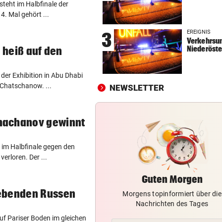
steht im Halbfinale der
Theater stellt Planschbecke
4. Mal gehört ...
300.000 Euro auf
EREIGNIS
3
Verkehrsun
NACH WIEN AUF MYKONOS
vor 
Niederöste
l heiß auf den
Luxus am Meer! Sabalenka
gewährt private Einblicke
 der Exhibition in Abu Dhabi
Chatschanow. ...
NEWSLETTER
„IHR SEID DER HAMMER!“
vor 
Feuerwehr befreite Kalb aus
misslicher Lage
hachanov gewinnt
im Halbfinale gegen den
erloren. Der ...
Guten Morgen
ebenden Russen
Morgens topinformiert über die
Nachrichten des Tages
uf Pariser Boden im gleichen