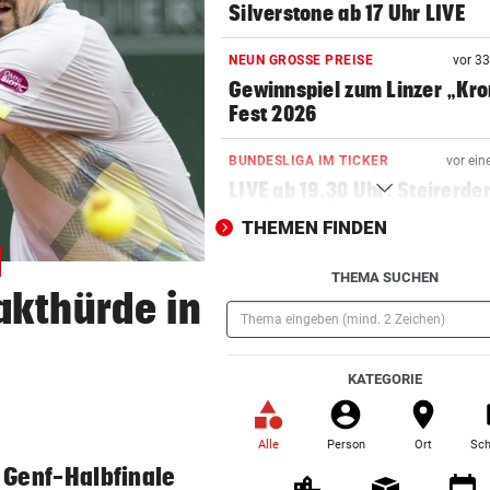
Silverstone ab 17 Uhr LIVE
NEUN GROSSE PREISE
vor 3
Gewinnspiel zum Linzer „Kr
Fest 2026
BUNDESLIGA IM TICKER
vor ein
LIVE ab 19.30 Uhr: Steirerde
Hartberg – Sturm
THEMEN FINDEN
BUNDESLIGA IM TICKER
vor ein
THEMA SUCHEN
LIVE ab 17 Uhr: GAK gegen Au
akthürde in
Lustenau
(Pflichtfeld)
SOMMERGEWINNSPIEL 2026
vor 
KATEGORIE
Wir verlosen 22 x 1
Getränkekühler für heiße Ta
Alle
Person
Ort
Sch
(ausgewählt)
VOLLEYBALL – FRAUEN
vor 
s Genf-Halbfinale