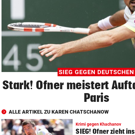
© Krone Multimedia GmbH & Co KG 2026
Muthgasse 2, 1190 Wien
SIEG GEGEN DEUTSCHEN
Stark! Ofner meistert Auft
Paris
ALLE ARTIKEL ZU KAREN CHATSCHANOW
Krimi gegen Khachanov
SIEG! Ofner zieht in