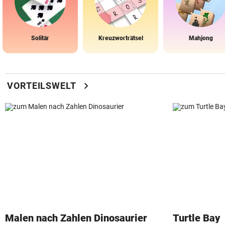
Solitär
Kreuzworträtsel
Mahjong
chevron_right
VORTEILSWELT
Malen nach Zahlen Dinosaurier
Turtle Bay