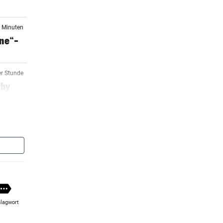
3 Minuten
one“-
er Stunde
rby
er Stunde
stria
5 Stunden
ge!
lagwort
6 Stunden