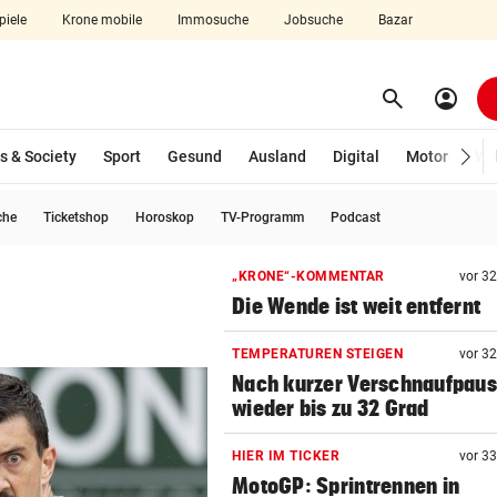
piele
Krone mobile
Immosuche
Jobsuche
Bazar
search
account_circle
Menü aufklappen
Suchen
s & Society
Sport
Gesund
Ausland
Digital
Motor
Wir
che
Ticketshop
Horoskop
TV-Programm
Podcast
len
„KRONE“-KOMMENTAR
vor 3
Die Wende ist weit entfernt
TEMPERATUREN STEIGEN
vor 3
Nach kurzer Verschnaufpau
wieder bis zu 32 Grad
HIER IM TICKER
vor 3
MotoGP: Sprintrennen in