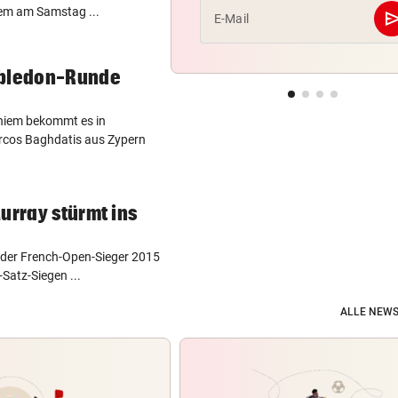
iem am Samstag ...
se
E-Mail
mbledon-Runde
Thiem bekommt es in
rcos Baghdatis aus Zypern
urray stürmt ins
h der French-Open-Sieger 2015
Satz-Siegen ...
ALLE NEWS