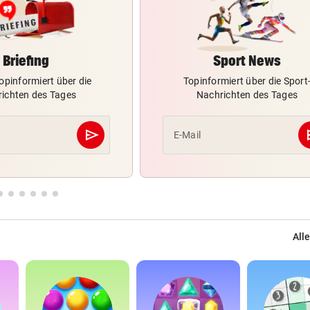
Briefing
Sport News
opinformiert über die
Topinformiert über die Sport
ichten des Tages
Nachrichten des Tages
send
s
E-Mail
Abschicken
Alle