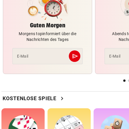
Guten Morgen
Morgens topinformiert über die
Abends t
Nachrichten des Tages
Nachr
send
E-Mail
E-Mail
Abschicken
chevron_right
KOSTENLOSE SPIELE