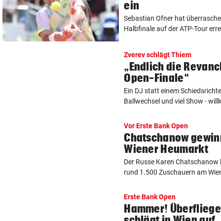
ein
Sebastian Ofner hat überrasche
Halbfinale auf der ATP-Tour erre
Zverev schlägt Thiem
„Endlich die Revanc
Open-Finale“
Ein DJ statt einem Schiedsricht
Ballwechsel und viel Show - wil
Vor Erste Bank Open
Chatschanow gewinn
Wiener Heumarkt
Der Russe Karen Chatschanow 
rund 1.500 Zuschauern am Wiene
Erste Bank Open
Hammer! Überflieg
schlägt in Wien auf