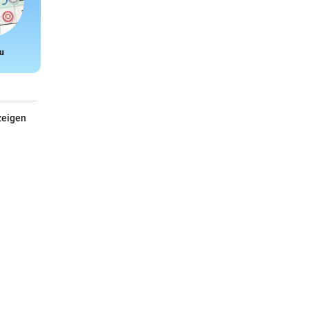
u
Snake
zeigen
PowerWalker