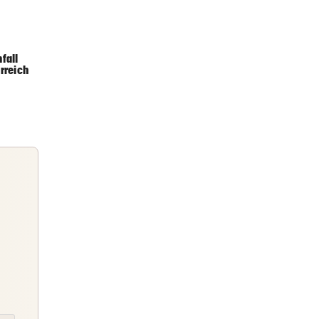
n um
fall
9 Stunden
rreich
9 Stunden
Briefing
Abends topinformiert über die
Nachrichten des Tages