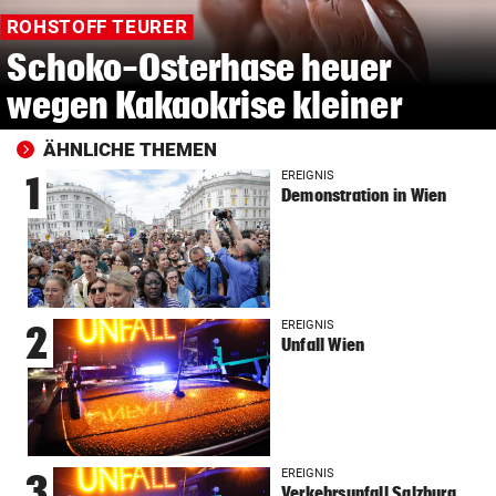
ROHSTOFF TEURER
Schoko-Osterhase heuer
wegen Kakaokrise kleiner
ÄHNLICHE THEMEN
EREIGNIS
1
Demonstration in Wien
EREIGNIS
2
Unfall Wien
EREIGNIS
3
Verkehrsunfall Salzburg