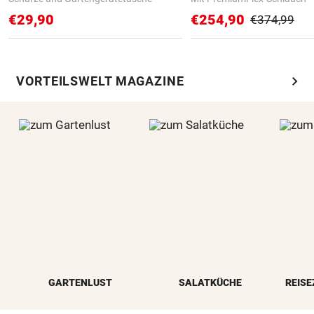
€29,90
€254,90
€374,99
chevron_right
VORTEILSWELT MAGAZINE
GARTENLUST
SALATKÜCHE
REISE