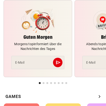
Guten Morgen
Br
Morgens topinformiert über die
Abends topin
Nachrichten des Tages
Nachrich
send
E-Mail
E-Mail
Abschicken
chevron_right
GAMES