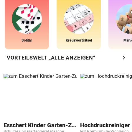
Solitär
Kreuzworträtsel
Mahj
chevron_right
VORTEILSWELT „ALLE ANZEIGEN“
Esschert Kinder Garten-Zubehör
Hochdruckreiniger 
Schürze und Gartengerätetasche
Mit PremiumFlex-Schlauch