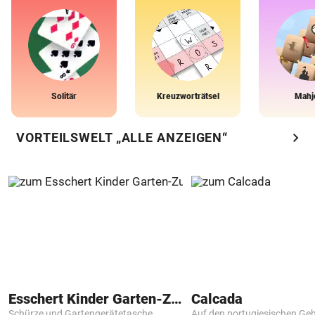
Solitär
Kreuzworträtsel
Mahj
chevron_right
VORTEILSWELT „ALLE ANZEIGEN“
Esschert Kinder Garten-Zubehör
Calcada
Schürze und Gartengerätetasche
Auf den portugiesischen G