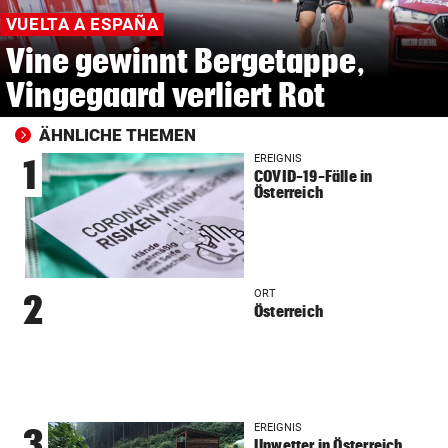
VUELTA A ESPAÑA
Vine gewinnt Bergetappe,
Vingegaard verliert Rot
ÄHNLICHE THEMEN
EREIGNIS
1
COVID-19-Fälle in
Österreich
ORT
2
Österreich
EREIGNIS
3
Unwetter in Österreich