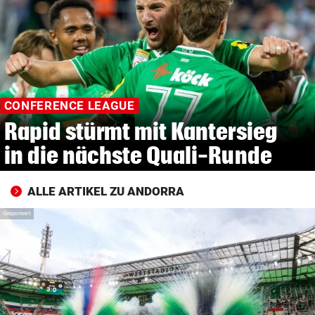
© Krone Multimedia GmbH & Co KG 2026
Muthgasse 2, 1190 Wien
CONFERENCE LEAGUE
Rapid stürmt mit Kantersieg
in die nächste Quali-Runde
ALLE ARTIKEL ZU ANDORRA
Gesponsert