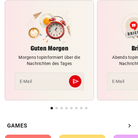
Guten Morgen
Br
Morgens topinformiert über die
Abends topin
Nachrichten des Tages
Nachrich
send
E-Mail
E-Mail
Abschicken
chevron_right
GAMES