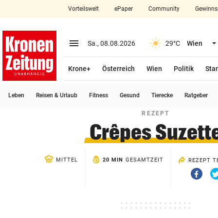
Vorteilswelt
ePaper
Community
Gewinns
close
Schließen
menu
Menü aufklappen
Sa., 08.08.2026
29°C
Wien
Abonnieren
Krone+
Österreich
Wien
Politik
Star
account_circle
arrow_right
Anmelden
Leben
Reisen & Urlaub
Fitness
Gesund
Tierecke
Ratgeber
pin_drop
arrow_right
Bundesland auswäh
Wien
REZEPT
Crêpes Suzett
bookmark
Merkliste
MITTEL
20 MIN
GESAMTZEIT
REZEPT T
Suchbegriff
search
Via
eingeben
Faceb
teilen