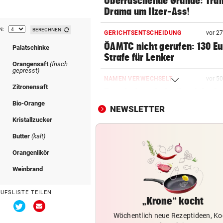
Überraschende Gründe: Tran
Drama um Ilzer-Ass!
N:
BERECHNEN
GERICHTSENTSCHEIDUNG
vor 2
ÖAMTC nicht gerufen: 130 Eu
Palatschinke
Strafe für Lenker
l
Orangensaft
(frisch
gepresst)
NAMEN VERWECHSELT
vor 5
Zitronensaft
Frau bekam in Italien falsch
Embryo eingesetzt
Bio-Orange
NEWSLETTER
Kristallzucker
DREIMAL SO VIELE KÜHE
vor 5
Dürre bringt jetzt auch
Butter
(kalt)
Schlachthöfe ans Limit
Orangenlikör
Weinbrand
STATT SCHACHGENIE
András Baka soll neuer Präs
Ungarns werden
AUFSLISTE TEILEN
„Krone“ kocht
Via
Via
Twitter
Email
Wöchentlich neue Rezeptideen, Ko
AUFSTEIGER WILL DUO
teilen
teilen