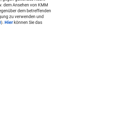
ALARM IN BULGARIEN
w. dem Ansehen von KMM
Drohne voller Sprengstoff n
gegenüber dem betreffenden
lgung zu verwenden und
Pipeline explodiert
B
).
Hier
können Sie das
AUF DER A10
Urlauber-Kolonne rollt: Stau
Blockabfertigung
SKI-ASS ATMET DURCH
Nach Zitterpartie ist die Zuk
abgesichert