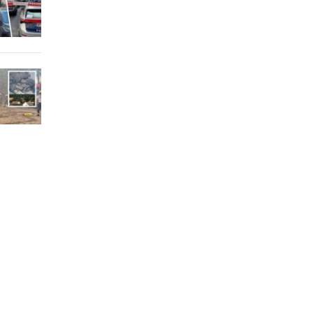
11:47
11:45
am Tag
11:28
:
11:28
rauer