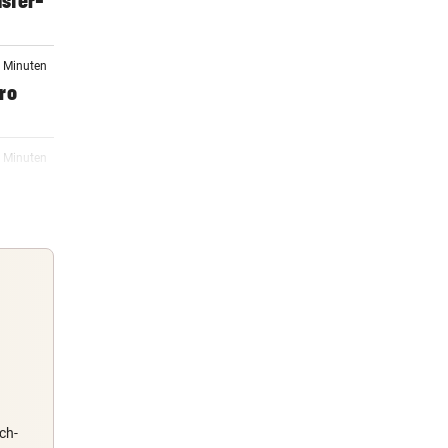
sfer-
7 Minuten
ro
0 Minuten
en
6 Minuten
12:19
Guten Morgen
ident
Morgens topinformiert über die
Nachrichten des Tages
ch-
12:15