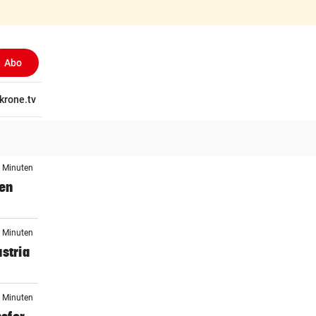
Abo
tschaft
krone.tv
Wissen
Gericht
Kolumnen
Freizeit
Reise
Ti
2 Minuten
gen
0 Minuten
stria
5 Minuten