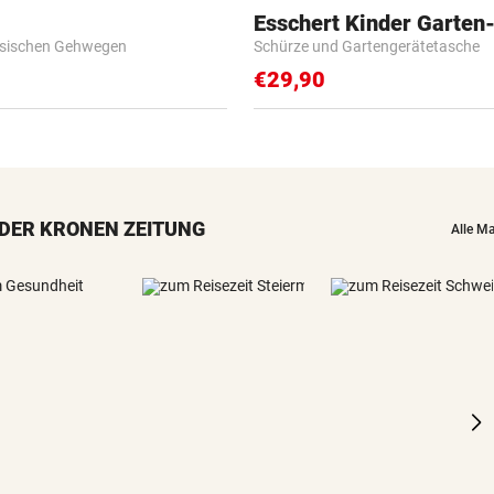
Esschert Kinder Garten
esischen Gehwegen
Schürze und Gartengerätetasche
€29,90
DER KRONEN ZEITUNG
Alle M