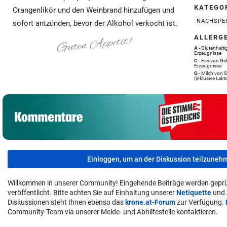
KATEGO
Orangenlikör und den Weinbrand hinzufügen und
NACHSPE
sofort antzünden, bevor der Alkohol verkocht ist.
ALLERG
A
- Glutenhalt
Erzeugnisse
C
- Eier von G
Erzeugnisse
G
- Milch von 
(inklusive Lakt
Einloggen, um an der Diskussion teilzuneh
Willkommen in unserer Community! Eingehende Beiträge werden geprü
veröffentlicht. Bitte achten Sie auf Einhaltung unserer
Netiquette
und
Diskussionen steht Ihnen ebenso das
krone.at-Forum
zur Verfügung.
Community-Team via unserer Melde- und Abhilfestelle kontaktieren.