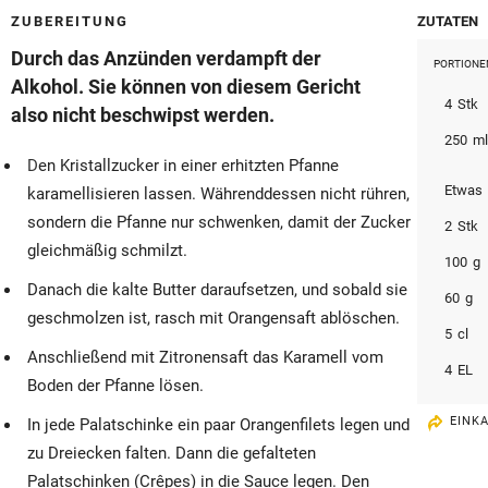
© Krone Multimedia GmbH & Co KG 2026
ZUBEREITUNG
ZUTATEN
Muthgasse 2, 1190 Wien
Durch das Anzünden verdampft der
PORTIONE
Alkohol. Sie können von diesem Gericht
4
Stk
also nicht beschwipst werden.
250
m
Den Kristallzucker in einer erhitzten Pfanne
Etwas
karamellisieren lassen. Währenddessen nicht rühren,
sondern die Pfanne nur schwenken, damit der Zucker
2
Stk
gleichmäßig schmilzt.
100
g
Danach die kalte Butter daraufsetzen, und sobald sie
60
g
geschmolzen ist, rasch mit Orangensaft ablöschen.
5
cl
Anschließend mit Zitronensaft das Karamell vom
4
EL
Boden der Pfanne lösen.
EINK
In jede Palatschinke ein paar Orangenfilets legen und
zu Dreiecken falten. Dann die gefalteten
Palatschinken (Crêpes) in die Sauce legen. Den