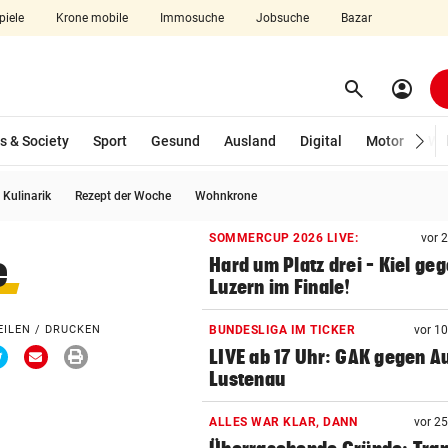
piele
Krone mobile
Immosuche
Jobsuche
Bazar
search
account_circle
Menü aufklappen
Suchen
s & Society
Sport
Gesund
Ausland
Digital
Motor
Wir
Kulinarik
Rezept der Woche
Wohnkrone
len
SOMMERCUP 2026 LIVE:
vor 
e
Hard um Platz drei – Kiel ge
Luzern im Finale!
EILEN / DRUCKEN
BUNDESLIGA IM TICKER
vor 1
Via
Via
Drucken
LIVE ab 17 Uhr: GAK gegen Au
ook
Twitter
Email
teilen
teilen
Lustenau
ALLES WAR KLAR, DANN
vor 2