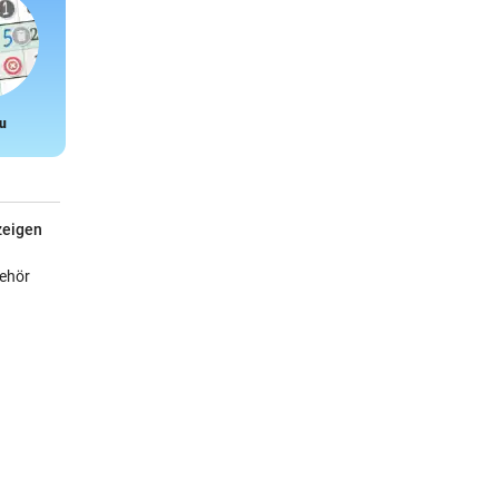
u
Snake
zeigen