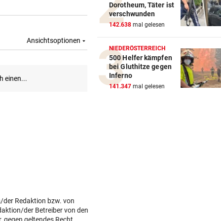
Dorotheum, Täter ist
Nach Morddrohung: WEGA
verschwunden
stürmte Wohnung in Liesing
142.638
mal gelesen
„STOPPLICHT“-KOLUMNE
NIEDERÖSTERREICH
Wie Schoitl und Gneisser im
500 Helfer kämpfen
bei Gluthitze gegen
„Kaisermühlen Blues“
Inferno
141.347
mal gelesen
SHOWDOWN IM ORF
Weißmann-Prozess startet 
der Direktorenwahl
WOLLTEN „CHILLEN“
In Gartenhütte eingebrochen
Teenies (14) gefasst
MEDIEN BERICHTEN:
Nach schwerer Krankheit! T
s/der Redaktion bzw. von
um Jorge Messi
daktion/der Betreiber von den
r, gegen geltendes Recht