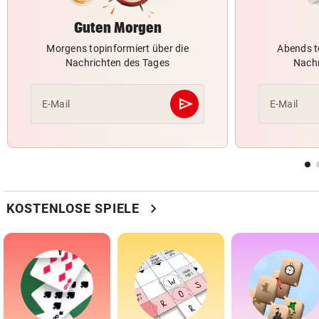
Guten Morgen
Morgens topinformiert über die
Abends t
Nachrichten des Tages
Nachr
send
E-Mail
E-Mail
Abschicken
chevron_right
KOSTENLOSE SPIELE