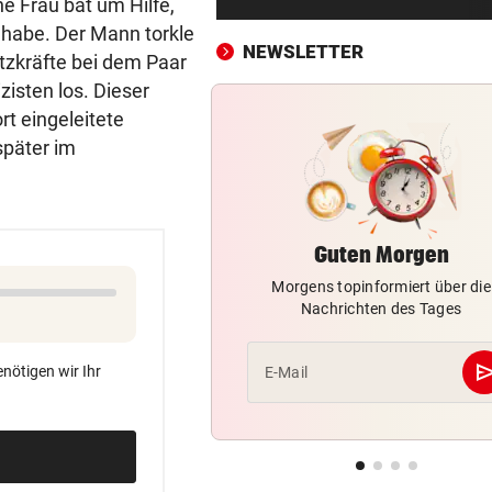
ine Frau bat um Hilfe,
ORF-Sommergespräche: Da
 habe. Der Mann torkle
überrascht heuer
NEWSLETTER
tzkräfte bei dem Paar
INDUSTRIE UNTER DRUCK
vor ein
zisten los. Dieser
Wo unsere Wirtschaft jetzt a
rt eingeleitete
dem Trockenen sitzt
später im
GEMEINDE „GESCHOCKT“
vor ein
Neuer Pfarrseelsorger tot in
Autowrack gefunden
Guten Morgen
Morgens topinformiert über die
KRAFTWERKE LEIDEN
vor ein
Nachrichten des Tages
Um zwei Drittel seichter: Do
geht die Kraft aus
se
nötigen wir Ihr
E-Mail
DUNST KONTERT STOCKER:
vor ein
„Sie beleidigen mich als
Großmutter aufs Tiefste“
„KRONE“-KOMMENTAR
vor ein