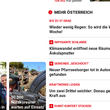
104.952
mal gelesen
VEILCHEN AM BODEN
vor 
LASK fügt FAK zweite Pleite 
MEHR ÖSTERREICH
zweiten Spiel zu
BIS ZU 37 GRAD
AUSTRIA IM PECH
vor 
Wieder wenig Regen: So wird die 
Latte, zwei aberkannte Tore,
Woche!
Saljic verletzt, Rot
IMPOSANTE SCHLANGE
LANDETE IN GEBIRGSBACH
vor 1
Klimawandel eröffnet neue Räume
Äskulapnatter
OÖ: 13-Jähriger stürzte sech
Meter in die Tiefe
GEMEINDE „GESCHOCKT“
Neuer Pfarrseelsorger tot in Auto
gefunden
KRAFTWERKE LEIDEN
Um zwei Drittel seichter: Donau ge
Kraft aus
50.000
Energieexperte:
„Sie beleid
Nordkoreaner
So muss sich
mich als
DUNST KONTERT STOCKER:
 in
warten auf Einsatz
Österreich
Großmutter