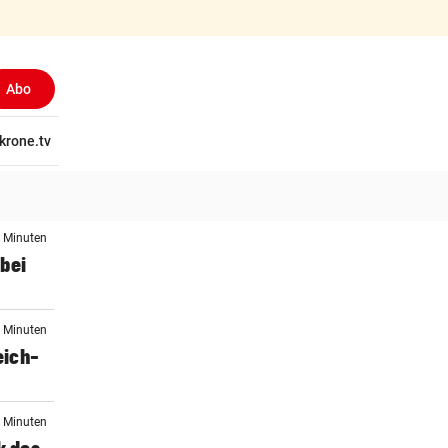
Abo
tschaft
krone.tv
Wissen
Gericht
Kolumnen
Freizeit
Reise
Ti
5 Minuten
bei
1 Minuten
eich-
2 Minuten