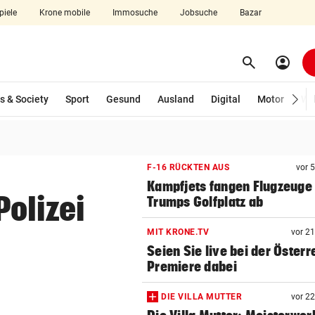
piele
Krone mobile
Immosuche
Jobsuche
Bazar
search
account_circle
Menü aufklappen
Suchen
s & Society
Sport
Gesund
Ausland
Digital
Motor
Wir
len
F-16 RÜCKTEN AUS
vor 
Kampfjets fangen Flugzeuge 
olizei
Trumps Golfplatz ab
MIT KRONE.TV
vor 2
Seien Sie live bei der Österr
Premiere dabei
DIE VILLA MUTTER
vor 2