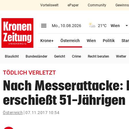
Vorteilswelt
ePaper
Community
Gewinns
close
Schließen
menu
Menü aufklappen
Mo., 10.08.2026
21°C
Wien
Abonnieren
(ausgewählt)
Krone+
Österreich
Wien
Politik
Star
account_circle
arrow_right
Anmelden
Blaulicht
Bundesländer
Gericht
Crime
Recht beraten
Wetter
pin_drop
arrow_right
Bundesland auswäh
Wien
TÖDLICH VERLETZT
bookmark
Merkliste
Nach Messerattacke: P
erschießt 51-Jährigen
Suchbegriff
search
eingeben
Österreich
07.11.2017 10:54