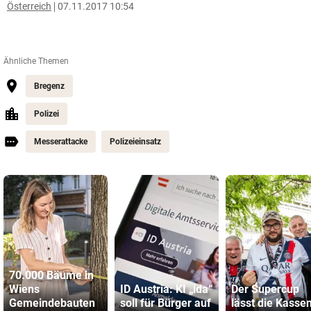
Österreich
07.11.2017 10:54
Ähnliche Themen
Bregenz
Polizei
Messerattacke
Polizeieinsatz
70.000 Bäume in
Wiens
ID Austria: KI „ida“
Der Supercup
Gemeindebauten
soll für Bürger auf
lässt die Kassen