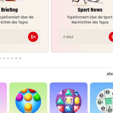
Briefing
Sport News
opinformiert über die
Topinformiert über die Sport
ichten des Tages
Nachrichten des Tages
send
s
E-Mail
Abschicken
Alle