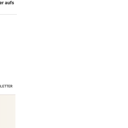
Bauwirtschaft
spürbar wird
bleibe
er aufs
LETTER
Stars & Society News