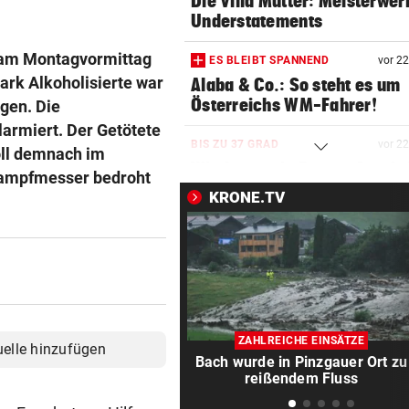
Die Villa Mutter: Meisterwer
Understatements
t am Montagvormittag
ES BLEIBT SPANNEND
vor 2
tark Alkoholisierte war
Alaba & Co.: So steht es um
Österreichs WM-Fahrer!
gen. Die
larmiert. Der Getötete
BIS ZU 37 GRAD
vor 2
oll demnach im
Wieder wenig Regen: So wird
Kampfmesser bedroht
Wetter-Woche!
KRONE.TV
FUSSBALL-SPEKTAKEL
vor ein
Der Supercup lässt die Kass
Salzburg klingeln
IMPOSANTE SCHLANGE
vor ein
Klimawandel eröffnet neue
ZAHLREICHE EINSÄTZE
uelle hinzufügen
für Äskulapnatter
Bach wurde in Pinzgauer Ort zu
reißendem Fluss
STRIBL IM INTERVIEW
vor ein