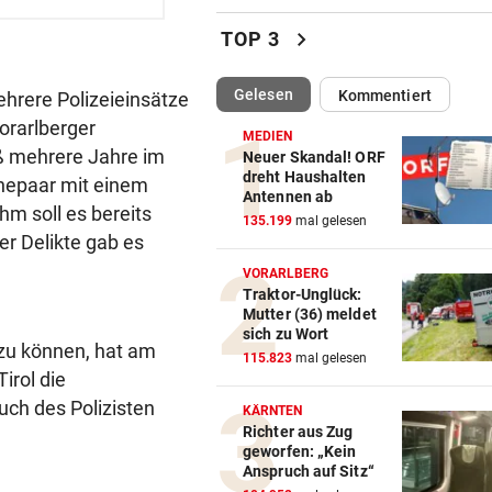
Weil wir es nicht können, la
chevron_right
TOP 3
wir’s bleiben?
(ausgewählt)
Gelesen
Kommentiert
ehrere Polizeieinsätze
SOMMERGEWINNSPIEL 2026
vor 
orarlberger
Wir verlosen 5 x 1 Eismasch
MEDIEN
Joghurtbereiter!
aß mehrere Jahre im
Neuer Skandal! ORF
dreht Haushalten
Ehepaar mit einem
Antennen ab
„KLIMA-ZEITENWENDE“
vor 
 soll es bereits
135.199
mal gelesen
Energieexperte: So muss sic
er Delikte gab es
Österreich wappnen
VORARLBERG
Traktor-Unglück:
LAUT SELENSKYJ:
vor 
Mutter (36) meldet
50.000 Nordkoreaner warten
sich zu Wort
zu können, hat am
Einsatz in Russland
115.823
mal gelesen
rol die
SOMMER DER FLAMMEN
vor 
ch des Polizisten
KÄRNTEN
Europa erlebt eine neue
Richter aus Zug
geworfen: „Kein
Dimension der Waldbrände
Anspruch auf Sitz“