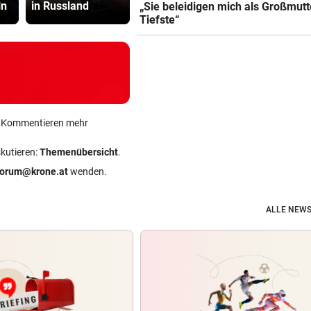
ln
in Russland
wappnen
Tiefste“
„Sie beleidigen mich als Großmutt
Tiefste“
ein Kommentieren mehr
skutieren:
Themenübersicht
.
forum@krone.at
wenden.
ALLE NEWS