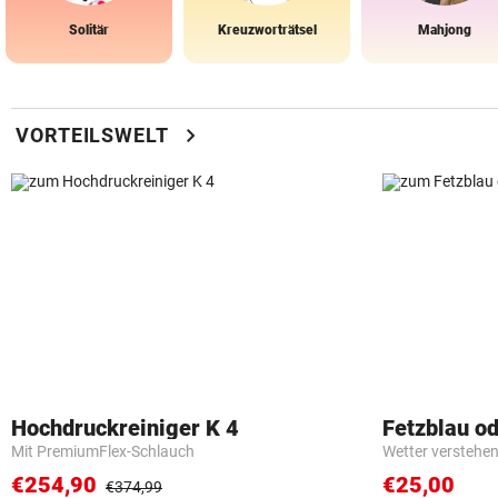
Solitär
Kreuzworträtsel
Mahjong
chevron_right
VORTEILSWELT
Hochdruckreiniger K 4
Fetzblau o
Mit PremiumFlex-Schlauch
Wetter verstehen 
€254,90
€25,00
€374,99