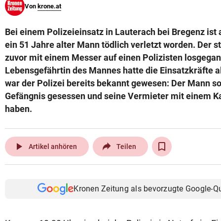
Von
krone.at
© Krone Multimedia GmbH & Co KG 2026
Muthgasse 2, 1190 Wien
Bei einem Polizeieinsatz in Lauterach bei Bregenz is
ein 51 Jahre alter Mann tödlich verletzt worden. Der s
zuvor mit einem Messer auf einen Polizisten losgegan
Lebensgefährtin des Mannes hatte die Einsatzkräfte a
war der Polizei bereits bekannt gewesen: Der Mann s
Gefängnis gesessen und seine Vermieter mit einem 
haben.
play_arrow
Artikel anhören
Teilen
Kronen Zeitung als bevorzugte Google-Q