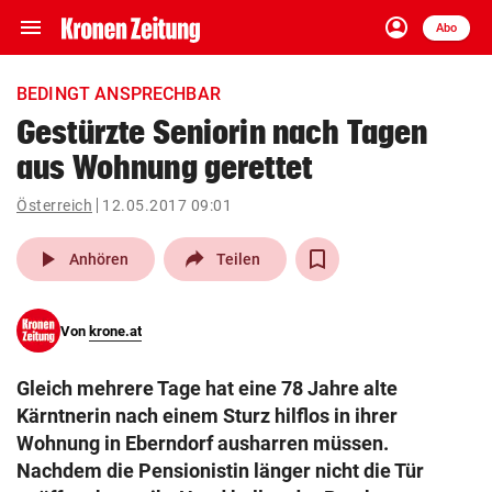
menu
account_circle
Navigation
Anmelden
Abo
close
Schließen
ein-/ausklappen
BEDINGT ANSPRECHBAR
Abonnieren
Gestürzte Seniorin nach Tagen
aus Wohnung gerettet
account_circle
arrow_right
Anmelden
Österreich
12.05.2017 09:01
pin_drop
arrow_right
Bundesland auswäh
Wien
play_arrow
Anhören
Teilen
bookmark
Merkliste
Von
krone.at
Suchbegriff
search
Gleich mehrere Tage hat eine 78 Jahre alte
eingeben
Kärntnerin nach einem Sturz hilflos in ihrer
Wohnung in Eberndorf ausharren müssen.
Nachdem die Pensionistin länger nicht die Tür