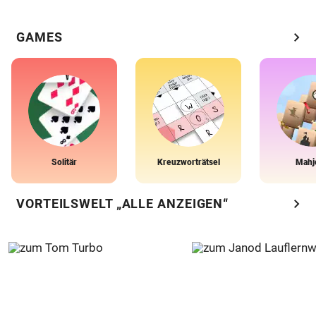
chevron_right
GAMES
Solitär
Kreuzworträtsel
Mahj
chevron_right
VORTEILSWELT „ALLE ANZEIGEN“