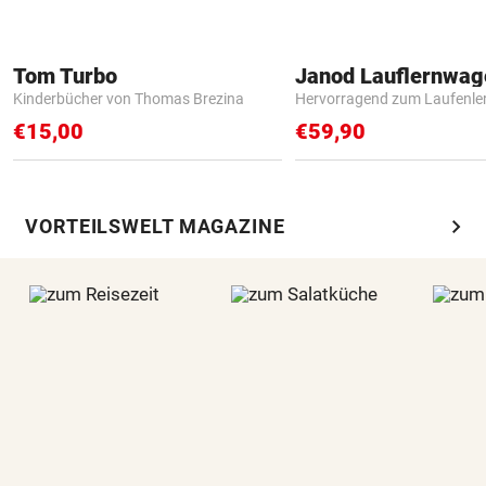
Tom Turbo
Janod Lauflernwa
Kinderbücher von Thomas Brezina
Hervorragend zum Laufenle
€15,00
€59,90
chevron_right
VORTEILSWELT MAGAZINE