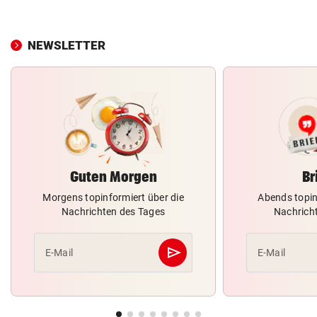
NEWSLETTER
Guten Morgen
Br
Morgens topinformiert über die
Abends topin
Nachrichten des Tages
Nachrich
send
E-Mail
E-Mail
Abschicken