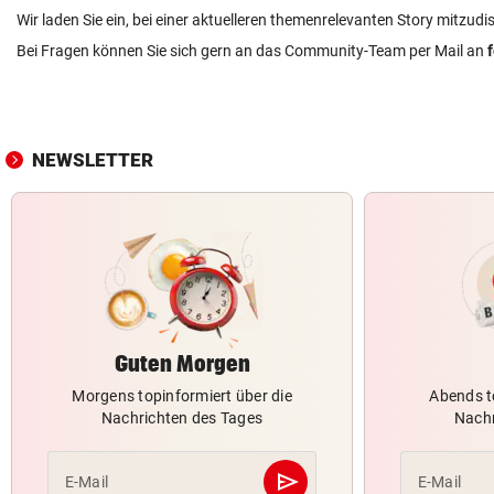
Wir laden Sie ein, bei einer aktuelleren themenrelevanten Story mitzudi
Bei Fragen können Sie sich gern an das Community-Team per Mail an
NEWSLETTER
Guten Morgen
Morgens topinformiert über die
Abends t
Nachrichten des Tages
Nachr
send
E-Mail
E-Mail
Abschicken