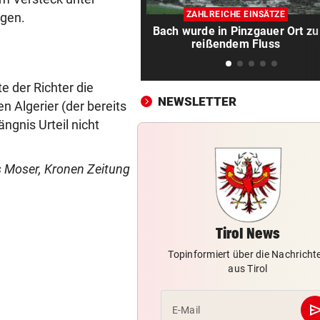
4:1! Austria Salzburg lässt V
ZAHLREICHE EINSÄTZE
agen.
keine Chance
Bach wurde in Pinzgauer Ort zu
reißendem Fluss
LOKALAUGENSCHEIN
vor 
„Gletscherspalten und Stein
das ist gefährlich“
e der Richter die
NEWSLETTER
n Algerier (der bereits
VERDÄCHTIGER IN HAFT
vor 
ngnis Urteil nicht
Mehrere Messerangriffe auf
Passanten in Rotterdam
 Moser, Kronen Zeitung
REGIONALLIGA NORD
vor 
Grünau fertigte Traditionskl
3:0 ab
Tirol News
DREIER FÜR ROTJACKEN
vor 
Topinformiert über die Nachricht
Kopfball-Tore bescheren GA
aus Tirol
Sieg gegen Lustenau!
se
E-Mail
TROTZ MILLIONENMINUS
vor 