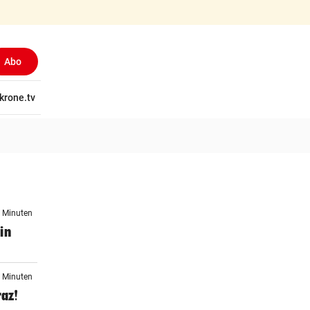
Abo
tschaft
krone.tv
Wissen
Gericht
Kolumnen
Freizeit
Reise
Ti
6 Minuten
in
6 Minuten
raz!