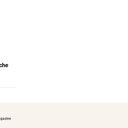
che
Esschert Kinder Garten-Zubehör
Schürze und Gartengerätetasche
€29,90
agazine