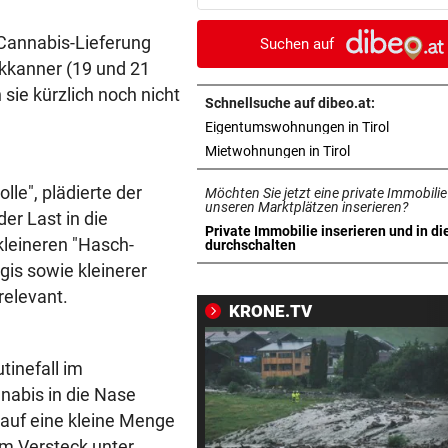
ihr zweites Match
 Cannabis-Lieferung
Suchen auf
AUCH BEI IHNEN?
vor ein
okkanner (19 und 21
Neuer Skandal! ORF dreht 6
sie kürzlich noch nicht
Gebührenzahlern ab
Schnellsuche auf dibeo.at:
in neuem 
Eigentumswohnungen in Tirol
„WIR MÜSSEN HANDELN“
vor ein
in neuem Tab ö
Mietwohnungen in Tirol
Pensionslücke: SPÖ nimmt
le", plädierte der
Möchten Sie jetzt eine private Immobilie
Koalition in die Pflicht
unseren Marktplätzen inserieren?
er Last in die
Private Immobilie inserieren und in di
ALARM IN BULGARIEN
vor ein
leineren "Hasch-
in neuem Tab öffnen
durchschalten
Wohl ukrainische Drohne mi
ogis sowie kleinerer
Sprengstoff explodiert
 relevant.
KRONE.TV
VERRÜCKTE PARTIE
vor ein
ÖFB-Goalie Wiegele mittendr
tinefall im
10-Tore-Spektakel
nabis in die Nase
auf eine kleine Menge
AUCH STEIRER SIEGEN
vor ein
um Versteck unter