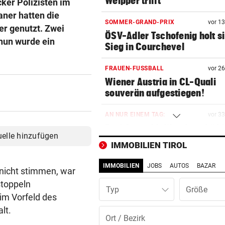
Weipper trifft
cker Polizisten im
ner hatten die
SOMMER-GRAND-PRIX
vor 1
er genutzt. Zwei
ÖSV-Adler Tschofenig holt s
 nun wurde ein
Sieg in Courchevel
FRAUEN-FUSSBALL
vor 2
Wiener Austria in CL-Quali
souverän aufgestiegen!
AN NUR EINEM TAG:
vor 3
Drei Sexualdelikte beschäft
uelle hinzufügen
Wiener Polizei
IMMOBILIEN TIROL
RADSPORT – DAMEN
vor ein
IMMOBILIEN
JOBS
AUTOS
BAZAR
n nicht stimmen, war
Vollering übernimmt Führung
stoppeln
der Tour de France
Typ
im Vorfeld des
FRAUEN-FUSSBALL-LIGA
vor ein
lt.
Salzburgerinnen gewinnen 