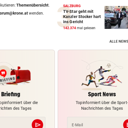
skutieren:
Themenübersicht
.
SALZBURG
TV-Star geht mit
forum@krone.at
wenden.
Kanzler Stocker hart
ins Gericht
142.374
mal gelesen
ALLE NEWS
Briefing
Sport News
opinformiert über die
Topinformiert über die Sport
ichten des Tages
Nachrichten des Tages
send
s
E-Mail
Abschicken