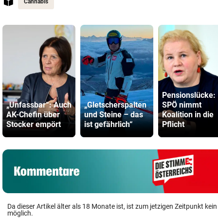
Cannabis
Pensionslücke:
„Unfassbar“: Auch
„Gletscherspalten
SPÖ nimmt
AK-Chefin über
und Steine – das
Koalition in die
Stocker empört
ist gefährlich“
Pflicht
Da dieser Artikel älter als 18 Monate ist, ist zum jetzigen Zeitpunkt k
möglich.