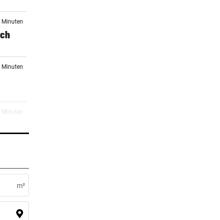
3 Minuten
ich
6 Minuten
3 Minuten
igten
er Stunde
 bei
m²
er Stunde
auch