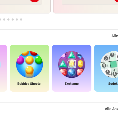
Alle
Bubbles Shooter
Exchange
Sudok
Alle An