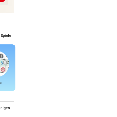
 Spiele
u
Snake
zeigen