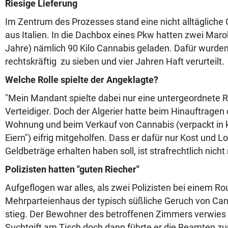
Riesige Lieferung
Im Zentrum des Prozesses stand eine nicht alltägliche
aus Italien. In die Dachbox eines Pkw hatten zwei Mar
Jahre) nämlich 90 Kilo Cannabis geladen. Dafür wurden 
rechtskräftig zu sieben und vier Jahren Haft verurteilt.
Welche Rolle spielte der Angeklagte?
"Mein Mandant spielte dabei nur eine untergeordnete Rol
Verteidiger. Doch der Algerier hatte beim Hinauftragen d
Wohnung und beim Verkauf von Cannabis (verpackt in k
Eiern") eifrig mitgeholfen. Dass er dafür nur Kost und L
Geldbeträge erhalten haben soll, ist strafrechtlich nicht
Polizisten hatten "guten Riecher"
Aufgeflogen war alles, als zwei Polizisten bei einem Rou
Mehrparteienhaus der typisch süßliche Geruch von Can
stieg. Der Bewohner des betroffenen Zimmers verwies 
Suchtgift am Tisch doch dann führte er die Beamten z