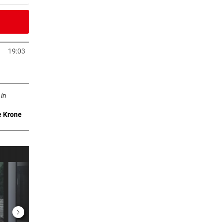
er Stunde
4.000
19:03
Tab öffnen
er Stunde
ffnen
 in
e Krone
er Stunde
t
er Stunde
in in
er Stunde