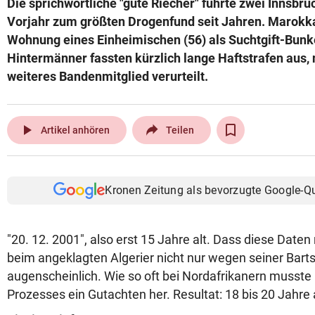
Die sprichwörtliche "gute Riecher" führte zwei Innsbru
© Krone Multimedia GmbH & Co KG 2026
Vorjahr zum größten Drogenfund seit Jahren. Marokka
Muthgasse 2, 1190 Wien
Wohnung eines Einheimischen (56) als Suchtgift-Bunk
Hintermänner fassten kürzlich lange Haftstrafen aus,
weiteres Bandenmitglied verurteilt.
play_arrow
Artikel anhören
Teilen
Kronen Zeitung als bevorzugte Google-Q
"20. 12. 2001", also erst 15 Jahre alt. Dass diese Date
beim angeklagten Algerier nicht nur wegen seiner Bart
augenscheinlich. Wie so oft bei Nordafrikanern musste 
Prozesses ein Gutachten her. Resultat: 18 bis 20 Jahre a