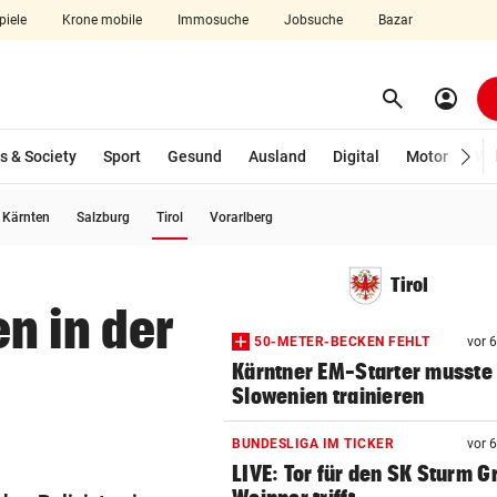
piele
Krone mobile
Immosuche
Jobsuche
Bazar
search
account_circle
Menü aufklappen
Suchen
s & Society
Sport
Gesund
Ausland
Digital
Motor
Wir
(ausgewählt)
Kärnten
Salzburg
Tirol
Vorarlberg
len
Tirol
n in der
50-METER-BECKEN FEHLT
vor 
Kärntner EM-Starter musste 
Slowenien trainieren
BUNDESLIGA IM TICKER
vor 
LIVE: Tor für den SK Sturm G