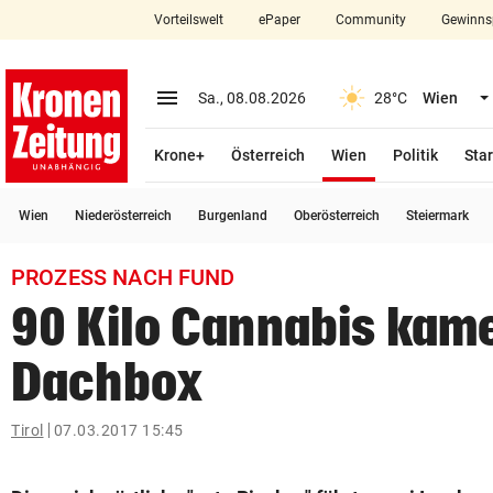
Vorteilswelt
ePaper
Community
Gewinns
close
Schließen
menu
Menü aufklappen
Sa., 08.08.2026
28°C
Wien
Abonnieren
(ausgewählt)
Krone+
Österreich
Wien
Politik
Star
account_circle
arrow_right
Anmelden
Wien
Niederösterreich
Burgenland
Oberösterreich
Steiermark
pin_drop
arrow_right
Bundesland auswäh
Wien
PROZESS NACH FUND
bookmark
Merkliste
90 Kilo Cannabis kame
Dachbox
Suchbegriff
search
eingeben
Tirol
07.03.2017 15:45