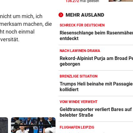
136.272
mal gelesen
Dorotheum-Überfall: Täter i
Filiale verschanzt
MEHR AUSLAND
icht um mich, ich
fmerksam machen, die
KRONE+ TESTET FÜR SIE
vor 
SCHRECK FÜR DEUTSCHEN
cht noch einmal
Insta360 Mic Pro: Endlich gu
Riesenschlange beim Rasenmähe
Ton am Handy?
entdeckt
versität.
NACH LAWINEN-DRAMA
CHIPS, KI UND ROBOTER
vor 
Rekord-Alpinist Purja am Broad P
Diese China-Durchbrüche
geborgen
machen Washington nervös
BRENZLIGE SITUATION
Trumps Heli beinahe mit Passagie
kollidiert
VOM WINDE VERWEHT
Geldtransporter verliert Bares auf
belebter Straße
FLUGHAFEN LEIPZIG