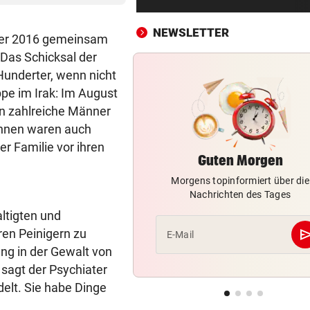
Rasenmähen entdeckt
NEWSLETTER
ober 2016 gemeinsam
NACH LAWINEN-DRAMA
vor ein
 Das Schicksal der
Rekord-Alpinist Purja am Br
Peak geborgen
 Hunderter, wenn nicht
pe im Irak: Im August
WALDBRAND-WARNSYSTEM
vor ein
en zahlreiche Männer
KI-Drohnen sollen durch da
ihnen waren auch
Blätterdach blicken
r Familie vor ihren
Guten Morgen
MIND. 125 MIO. EURO
vor ein
Morgens topinformiert über die
Diomande zu Real! Rekordtr
Nachrichten des Tages
für Leipzig fix
ltigten und
WENDE KURZ VOR ANPFIFF
vor ein
se
ren Peinigern zu
E-Mail
Jetzt also doch! ORF zeigt da
ng in der Gewalt von
Spiel der Austria
 sagt der Psychiater
delt. Sie habe Dinge
IN MEHREREN GEMEINDEN
vor ein