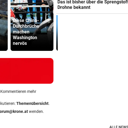
Das ist bisher über die Sprengstof
Drohne bekannt
Diese China-
Durchbrüche
Trumps Heli
machen
beinahe mit
Dorotheum
Washington
Passagierjet
Überfall: Tä
nervös
kollidiert
Filiale ver
ein Kommentieren mehr
skutieren:
Themenübersicht
.
forum@krone.at
wenden.
ALLE NEWS