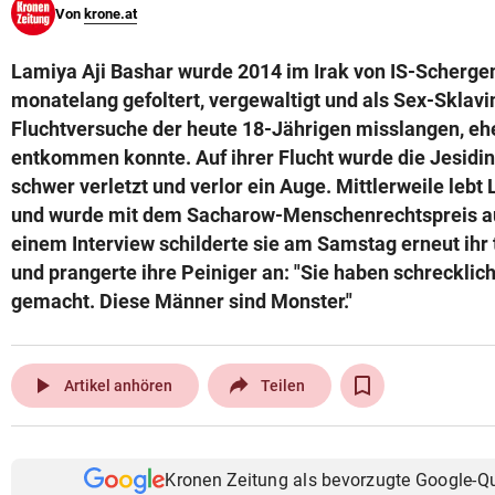
Von
krone.at
© Krone Multimedia GmbH & Co KG 2026
Muthgasse 2, 1190 Wien
Lamiya Aji Bashar wurde 2014 im Irak von IS-Schergen
monatelang gefoltert, vergewaltigt und als Sex-Sklavi
Fluchtversuche der heute 18-Jährigen misslangen, eh
entkommen konnte. Auf ihrer Flucht wurde die Jesidin
schwer verletzt und verlor ein Auge. Mittlerweile lebt
und wurde mit dem Sacharow-Menschenrechtspreis au
einem Interview schilderte sie am Samstag erneut ihr 
und prangerte ihre Peiniger an: "Sie haben schrecklic
gemacht. Diese Männer sind Monster."
play_arrow
Artikel anhören
Teilen
Kronen Zeitung als bevorzugte Google-Q