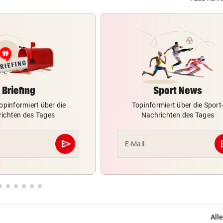
Briefing
Sport News
opinformiert über die
Topinformiert über die Sport
ichten des Tages
Nachrichten des Tages
send
s
E-Mail
Abschicken
Alle