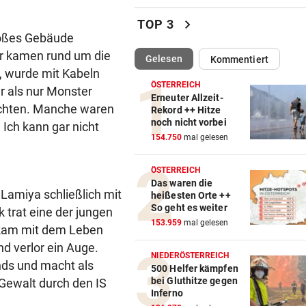
Aufgedeckt! Chaos bei
Wassergebühren im Ländle
chevron_right
TOP 3
roßes Gebäude
BRENZLIGE SITUATION
vor ein
er kamen rund um die
(ausgewählt)
Gelesen
Kommentiert
Trumps Heli beinahe mit
, wurde mit Kabeln
Passagierjet kollidiert
ÖSTERREICH
r als nur Monster
Erneuter Allzeit-
achten. Manche waren
OFFENSIVE VERSTÄRKUNG
vor ein
Rekord ++ Hitze
noch nicht vorbei
 Ich kann gar nicht
Wunschspieler! GAK angelt 
154.750
mal gelesen
junges ÖFB-Juwel
ÖSTERREICH
AUCH NEUER THEMENWEG
vor 
Das waren die
Nationalpark sucht wieder d
amiya schließlich mit
heißesten Orte ++
Almhirten des Jahres
So geht es weiter
 trat eine der jungen
153.959
mal gelesen
 kam mit dem Leben
„JEDE MENGE HILFE“
vor 
d verlor ein Auge.
Rihanna braucht ein Team für
NIEDERÖSTERREICH
nds und macht als
drei Kinder
500 Helfer kämpfen
bei Gluthitze gegen
 Gewalt durch den IS
Inferno
GROSSEINSATZ IN WIEN
vor 