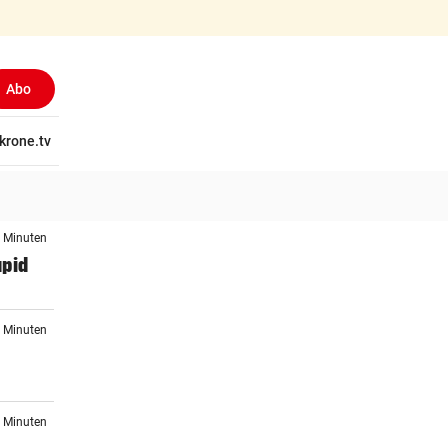
Abo
tschaft
krone.tv
Wissen
Gericht
Kolumnen
Freizeit
Reise
Ti
2 Minuten
apid
3 Minuten
r
5 Minuten