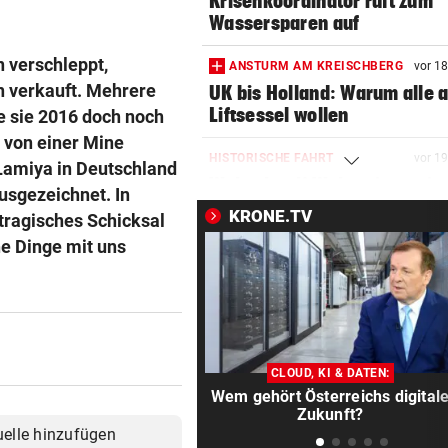
Krisenkoordinator ruft zum
Wassersparen auf
 verschleppt,
ANSTURM AM KREISCHBERG
vor 1
n verkauft. Mehrere
UK bis Holland: Warum alle a
Liftsessel wollen
e sie 2016 doch noch
 von einer Mine
HISTORISCHE FAHRT
vor 1
 Lamiya in Deutschland
Weltrekord! Weltmeister sie
sgezeichnet. In
unter Schmerzen
KRONE.TV
tragisches Schicksal
he Dinge mit uns
FLASCHE UND SCHWERT
vor 2
Lange Gefängnisstrafen nac
Folter-Vergewaltigung
VÖLLIG VERWANDELT
vor 3
Oha! Ist das wirklich Billie Ei
CLOUD, KI & DATEN:
Wem gehört Österreichs digital
SCHRECK FÜR DEUTSCHEN
vor 3
Zukunft?
uelle hinzufügen
Riesenschlange beim