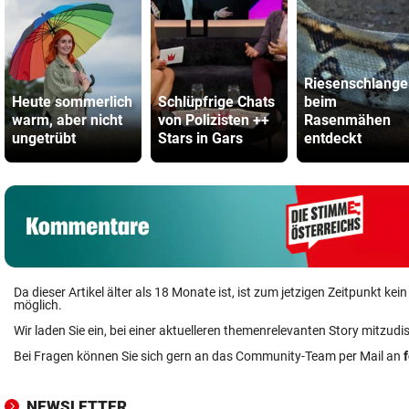
Riesenschlange
Heute sommerlich
Schlüpfrige Chats
beim
warm, aber nicht
von Polizisten ++
Rasenmähen
ungetrübt
Stars in Gars
entdeckt
Da dieser Artikel älter als 18 Monate ist, ist zum jetzigen Zeitpunkt k
möglich.
Wir laden Sie ein, bei einer aktuelleren themenrelevanten Story mitzudi
Bei Fragen können Sie sich gern an das Community-Team per Mail an
NEWSLETTER