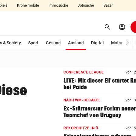
piele
Krone mobile
Immosuche
Jobsuche
Bazar
search
account_circle
Menü aufklappen
Suchen
(ausgewählt)
s & Society
Sport
Gesund
Ausland
Digital
Motor
Wir
len
CONFERENCE LEAGUE
vor 1
LIVE: Mit dieser Elf startet R
Diese
bei Paide
NACH WM-DEBAKEL
vor 1
Ex-Stürmerstar Forlan neue
Teamchef von Uruguay
REKORDHITZE IN Ö
vor 1