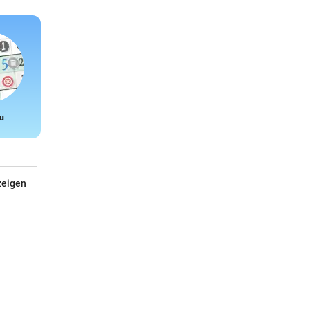
u
Snake
zeigen