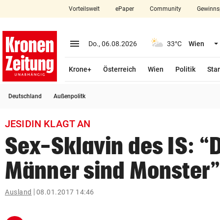
Vorteilswelt
ePaper
Community
Gewinns
close
Schließen
menu
Menü aufklappen
Do., 06.08.2026
33°C
Wien
Abonnieren
Krone+
Österreich
Wien
Politik
Star
account_circle
arrow_right
Anmelden
Deutschland
Außenpolitk
pin_drop
arrow_right
Bundesland auswäh
Wien
JESIDIN KLAGT AN
bookmark
Merkliste
Sex-Sklavin des IS: “
Männer sind Monster”
Suchbegriff
search
eingeben
Ausland
08.01.2017 14:46