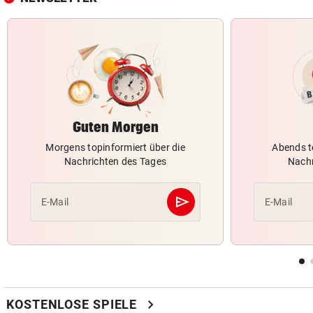
Guten Morgen
Morgens topinformiert über die
Abends t
Nachrichten des Tages
Nachr
send
E-Mail
E-Mail
Abschicken
chevron_right
KOSTENLOSE SPIELE