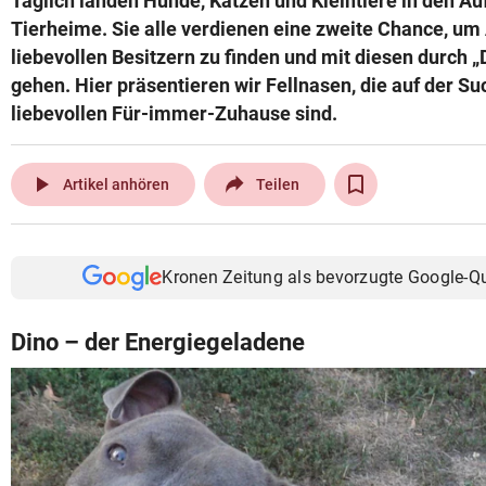
Täglich landen Hunde, Katzen und Kleintiere in den Au
Tierheime. Sie alle verdienen eine zweite Chance, um
liebevollen Besitzern zu finden und mit diesen durch 
gehen. Hier präsentieren wir Fellnasen, die auf der S
liebevollen Für-immer-Zuhause sind.
play_arrow
Artikel anhören
Teilen
Kronen Zeitung als bevorzugte Google-Q
Dino – der Energiegeladene