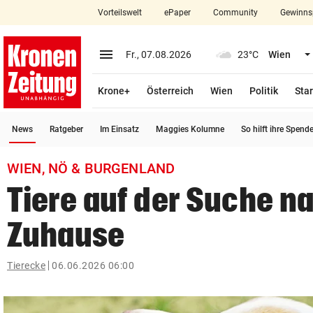
Vorteilswelt
ePaper
Community
Gewinns
close
Schließen
menu
Menü aufklappen
Fr., 07.08.2026
23°C
Wien
Abonnieren
Krone+
Österreich
Wien
Politik
Star
account_circle
arrow_right
Anmelden
(ausgewählt)
News
Ratgeber
Im Einsatz
Maggies Kolumne
So hilft ihre Spend
pin_drop
arrow_right
Bundesland auswäh
Wien
WIEN, NÖ & BURGENLAND
bookmark
Tiere auf der Suche n
Merkliste
Zuhause
Suchbegriff
search
eingeben
Tierecke
06.06.2026 06:00