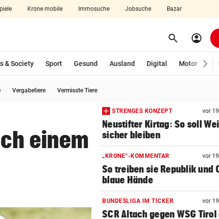
piele
Krone mobile
Immosuche
Jobsuche
Bazar
search
account_circle
Menü aufklappen
Suchen
s & Society
Sport
Gesund
Ausland
Digital
Motor
Wir
e
Vergabetiere
Vermisste Tiere
len
STRENGES KONZEPT
vor 1
Neustifter Kirtag: So soll We
ach einem
sicher bleiben
„KRONE“-KOMMENTAR
vor 1
So treiben sie Republik und 
blaue Hände
BUNDESLIGA IM TICKER
vor 1
SCR Altach gegen WSG Tirol