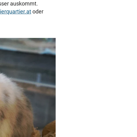
Joker Tabakovic führt Salzbu
esser auskommt.
Last-Minute-Sieg
rquartier.at
oder
PALÄSTINENSER GETÖTET
vor 
Erste Anklage gegen Israeli s
Gaza-Krieg
STIMMEN ZUM SPIEL
vor 
Sportboss Katzer: „Fahren
superhappy nach Hause“