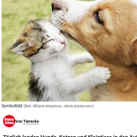
© Krone Multimedia GmbH & Co KG 2026
Muthgasse 2, 1190 Wien
Symbolbild
(Bild: ©Elena Arkadova - stock.adobe.com)
Von
Tierecke