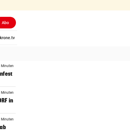
Abo
tschaft
krone.tv
Wissen
Gericht
Kolumnen
Freizeit
Reise
Ti
9 Minuten
infest
9 Minuten
ORF in
9 Minuten
 ab