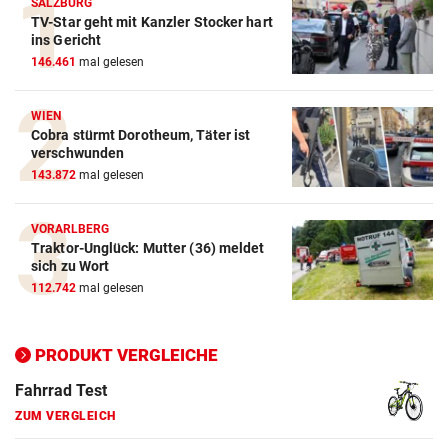
SALZBURG
TV-Star geht mit Kanzler Stocker hart
Action-Cam Vergleich
ins Gericht
146.461
mal gelesen
ZUM VERGLEICH
Crosstrainer Vergleich
WIEN
Cobra stürmt Dorotheum, Täter ist
ZUM VERGLEICH
verschwunden
143.872
mal gelesen
E-Bike Vergleich
ZUM VERGLEICH
VORARLBERG
Traktor-Unglück: Mutter (36) meldet
Elektro-Scooter Vergleich
sich zu Wort
ZUM VERGLEICH
112.742
mal gelesen
Ergometer Vergleich
ZUM VERGLEICH
PRODUKT VERGLEICHE
Fahrrad Test
ZUM VERGLEICH