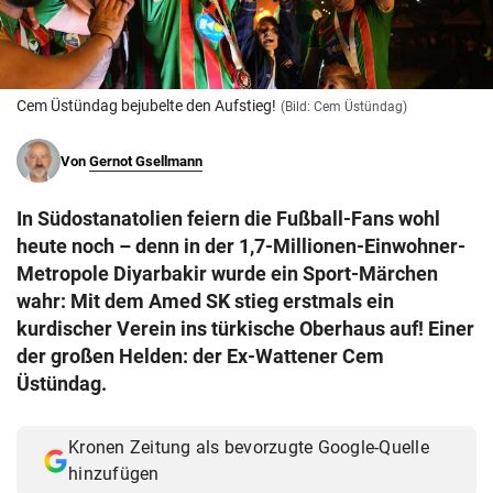
© Krone Multimedia GmbH & Co KG 2026
Muthgasse 2, 1190 Wien
Cem Üstündag bejubelte den Aufstieg!
(Bild: Cem Üstündag)
Von
Gernot Gsellmann
In Südostanatolien feiern die Fußball-Fans wohl
heute noch – denn in der 1,7-Millionen-Einwohner-
Metropole Diyarbakir wurde ein Sport-Märchen
wahr: Mit dem Amed SK stieg erstmals ein
kurdischer Verein ins türkische Oberhaus auf! Einer
der großen Helden: der Ex-Wattener Cem
Üstündag.
Kronen Zeitung als bevorzugte Google-Quelle
hinzufügen