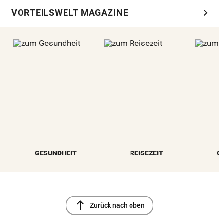
chevron_right
VORTEILSWELT MAGAZINE
GESUNDHEIT
REISEZEIT
north
Zurück nach oben