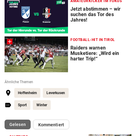
AMATEURKICKER IM FOKUS
Jetzt abstimmen – wir
suchen das Tor des
Jahres!
FOOTBALL-HIT IN TIROL
Raiders warnen
Musketiere: „Wird ein
harter Trip!“
Ähnliche Themen
Hoffenheim
Leverkusen
Sport
Winter
(ausgewählt)
Gelesen
Kommentiert