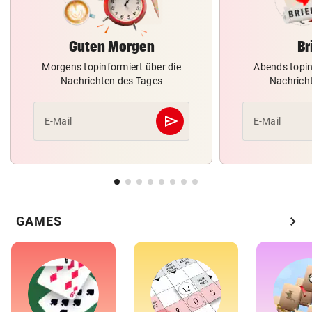
Guten Morgen
Br
Morgens topinformiert über die
Abends topin
Nachrichten des Tages
Nachrich
send
E-Mail
E-Mail
Abschicken
chevron_right
GAMES