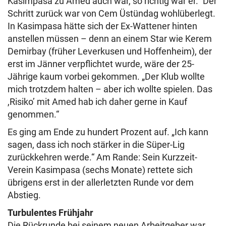
Kasimpasa zu Amed auch war, so richtig war er.“ Der
Schritt zurück war von Cem Üstündag wohlüberlegt.
In Kasimpasa hätte sich der Ex-Wattener hinten
anstellen müssen – denn an einem Star wie Kerem
Demirbay (früher Leverkusen und Hoffenheim), der
erst im Jänner verpflichtet wurde, wäre der 25-
Jährige kaum vorbei gekommen. „Der Klub wollte
mich trotzdem halten – aber ich wollte spielen. Das
,Risiko’ mit Amed hab ich daher gerne in Kauf
genommen.“
Es ging am Ende zu hundert Prozent auf. „Ich kann
sagen, dass ich noch stärker in die Süper-Lig
zurückkehren werde.“ Am Rande: Sein Kurzzeit-
Verein Kasimpasa (sechs Monate) rettete sich
übrigens erst in der allerletzten Runde vor dem
Abstieg.
Turbulentes Frühjahr
Die Rückrunde bei seinem neuen Arbeitgeber war