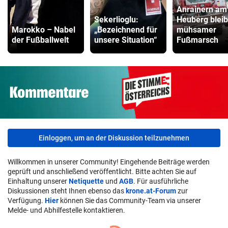
Anrainern am
Sekerlioglu:
Heuberg bleib
Marokko – Nabel
„Bezeichnend für
mühsamer
der Fußballwelt
unsere Situation“
Fußmarsch
Einloggen, um an der Diskussion teilzunehmen
Willkommen in unserer Community! Eingehende Beiträge werden
geprüft und anschließend veröffentlicht. Bitte achten Sie auf
Einhaltung unserer
Netiquette
und
AGB
. Für ausführliche
Diskussionen steht Ihnen ebenso das
krone.at-Forum
zur
Verfügung.
Hier
können Sie das Community-Team via unserer
Melde- und Abhilfestelle kontaktieren.