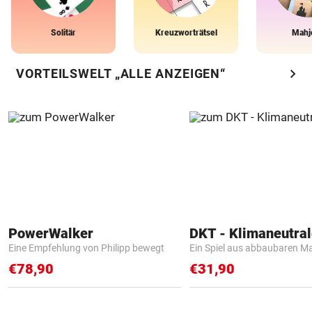
Solitär
Kreuzworträtsel
Mahj
chevron_right
VORTEILSWELT „ALLE ANZEIGEN“
PowerWalker
Eine Empfehlung von Philipp bewegt
Ein Spiel aus abbaubaren Ma
€78,90
€31,90