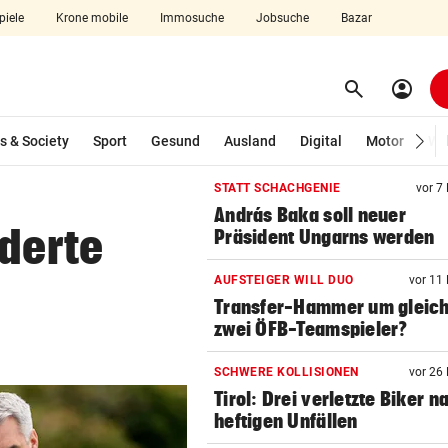
piele
Krone mobile
Immosuche
Jobsuche
Bazar
search
account_circle
Menü aufklappen
Suchen
s & Society
Sport
Gesund
Ausland
Digital
Motor
Wir
STATT SCHACHGENIE
vor 7
len
András Baka soll neuer
nderte
Präsident Ungarns werden
AUFSTEIGER WILL DUO
vor 11
Transfer-Hammer um gleic
zwei ÖFB-Teamspieler?
SCHWERE KOLLISIONEN
vor 26
Tirol: Drei verletzte Biker n
heftigen Unfällen