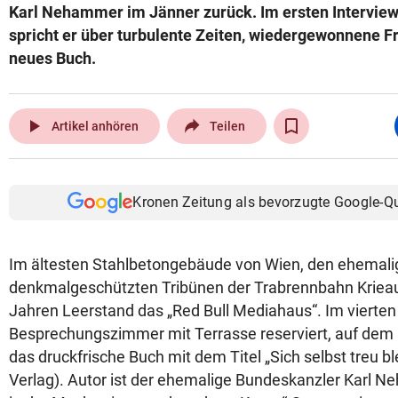
Karl Nehammer im Jänner zurück. Im ersten Interview 
spricht er über turbulente Zeiten, wiedergewonnene Fr
neues Buch.
play_arrow
Artikel anhören
Teilen
Kronen Zeitung als bevorzugte Google-Q
Im ältesten Stahlbetongebäude von Wien, den ehemal
denkmalgeschützten Tribünen der Trabrennbahn Krieau,
Jahren Leerstand das „Red Bull Mediahaus“. Im vierten 
Besprechungszimmer mit Terrasse reserviert, auf dem r
das druckfrische Buch mit dem Titel „Sich selbst treu b
Verlag). Autor ist der ehemalige Bundeskanzler Karl 