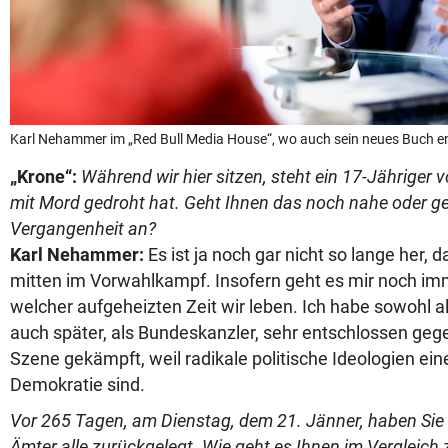
Karl Nehammer im „Red Bull Media House“, wo auch sein neues Buch e
„Krone“:
Während wir hier sitzen, steht ein 17-Jähriger v
mit Mord gedroht hat. Geht Ihnen das noch nahe oder ge
Vergangenheit an?
Karl Nehammer:
Es ist ja noch gar nicht so lange her, d
mitten im Vorwahlkampf. Insofern geht es mir noch imm
welcher aufgeheizten Zeit wir leben. Ich habe sowohl al
auch später, als Bundeskanzler, sehr entschlossen gege
Szene gekämpft, weil radikale politische Ideologien ein
Demokratie sind.
Vor 265 Tagen, am Dienstag, dem 21. Jänner, haben Sie a
Ämter alle zurückgelegt. Wie geht es Ihnen im Vergleich 