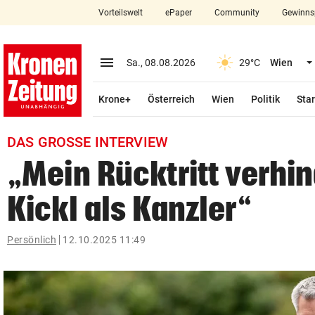
Vorteilswelt
ePaper
Community
Gewinns
close
Schließen
menu
Menü aufklappen
Sa., 08.08.2026
29°C
Wien
Abonnieren
Krone+
Österreich
Wien
Politik
Star
account_circle
arrow_right
Anmelden
DAS GROSSE INTERVIEW
pin_drop
arrow_right
Bundesland auswäh
Wien
„Mein Rücktritt verhi
bookmark
Merkliste
Kickl als Kanzler“
Suchbegriff
Persönlich
12.10.2025 11:49
search
eingeben