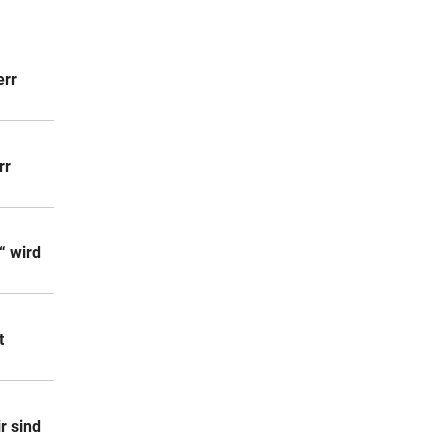
 Stunden
err
 Stunden
rr
“ wird
t
r sind