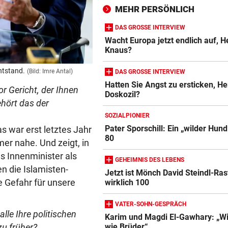
Kim Kardashian
MEHR PERSÖNLICH
SEGELN:
vor 2
DAS GROSSE INTERVIEW
Zwei OeSV-Boote vor Los
Wacht Europa jetzt endlich auf, H
Knaus?
Angeles im Medal Race
ntstand.
(Bild: Imre Antal)
DAS GROSSE INTERVIEW
ÜBERFALL IN MEIDLING
vor 2
Hatten Sie Angst zu ersticken, He
Mann stieß 27-Jährige ins
or Gericht, der Ihnen
Doskozil?
Gebüsch und würgte sie
hört das der
SOZIALPIONIER
Pater Sporschill: Ein „wilder Hund
as war erst letztes Jahr
80
er nahe. Und zeigt, in
s Innenminister als
GEHEIMNIS DES LEBENS
n die Islamisten-
Jetzt ist Mönch David Steindl-Ras
e Gefahr für unsere
wirklich 100
VATER-SOHN-GESPRÄCH
lle Ihre politischen
Karim und Magdi El-Gawhary: „Wi
zu früher?
wie Brüder“