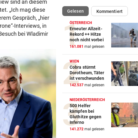
view sind an diesem
tet. „Ich mag diese
(ausgewählt)
Gelesen
Kommentiert
SKI-ASS ATMET DURCH
vor eine
erem Gespräch, „hier
Nach Zitterpartie ist die Zuk
ÖSTERREICH
one“-Interviews, in
abgesichert
Erneuter Allzeit-
Besuch bei Wladimir
Rekord ++ Hitze
noch nicht vorbei
FLOGEN ÜBER KASERNE
vor eine
161.081
mal gelesen
Deutschland: Wieder
verdächtige Drohnen gesich
WIEN
Cobra stürmt
DISKUTIEREN SIE MIT!
vor eine
Dorotheum, Täter
Wie viel Macht darf Infantin
ist verschwunden
haben?
142.537
mal gelesen
FAHRERIN SAH FLAMMEN
vor eine
NIEDERÖSTERREICH
Feuerwerkskörper setzte
500 Helfer
kämpfen bei
trockene Wiese in Brand
Gluthitze gegen
Inferno
AUF WOLKE SIEBEN
vor eine
141.272
mal gelesen
Hamilton zeigt Liebesglück 