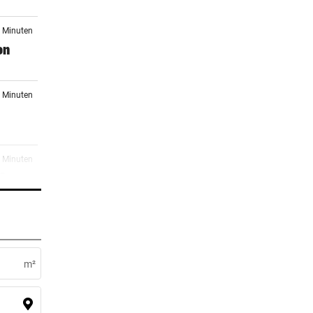
4 Minuten
on
0 Minuten
2 Minuten
Star
4 Minuten
el
m²
5 Minuten