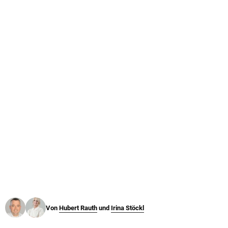
© Krone Multimedia GmbH & Co KG 2026
Muthgasse 2, 1190 Wien
Von
Hubert Rauth
und
Irina Stöckl