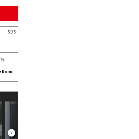
5 Minuten
Rallye
5:35
Tab öffnen
5 Minuten
ffnen
 in
e Krone
5 Minuten
 im
er Stunde
en
er Stunde