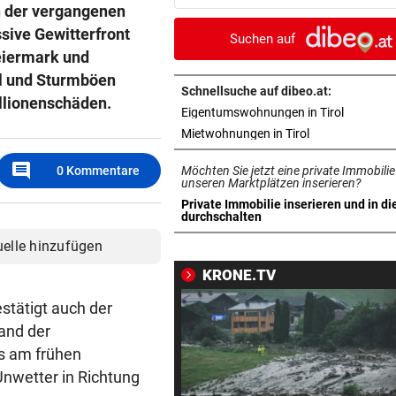
Stimmung im Land?
n der vergangenen
sive Gewitterfront
Suchen auf
GROSSE AUFREGUNG
vor 3
teiermark und
Brandgefahr? Hitze löst vor 
el und Sturmböen
Störfeuer aus
Schnellsuche auf dibeo.at:
illionenschäden.
in neuem 
Eigentumswohnungen in Tirol
ZU WENIG WASSERKRAFT
vor 3
in neuem Tab ö
Mietwohnungen in Tirol
Strommangel: Gaskraftwerk
comment
Möchten Sie jetzt eine private Immobilie
0
Kommentare
springt jeden Abend ein
unseren Marktplätzen inserieren?
Private Immobilie inserieren und in di
HOCKEYCRACKS IM SOMMER
vor 3
in neuem Tab öffnen
durchschalten
Klassek ist der Jannik Sinner
uelle hinzufügen
Tennis-Unterhaus
KRONE.TV
NACH JUSTIZ-NIEDERLAGE
vor ein
stätigt auch der
Trump will nun gegen
tand der
„Geburtstourismus“ vorgeh
ts am frühen
nwetter in Richtung
JUBEL NACH 2:1-SIEG
vor ein