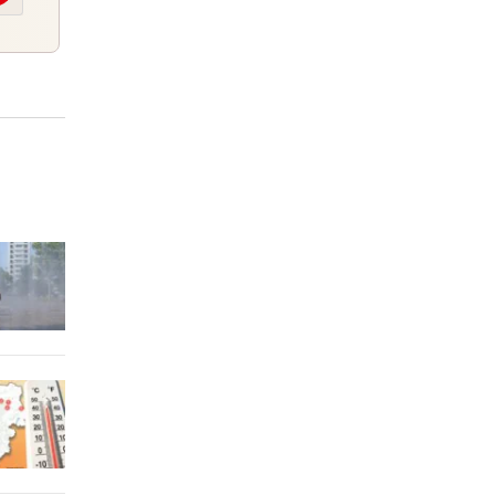
eder
er Stunde
2 Stunden
m
2 Stunden
OM Tirol)