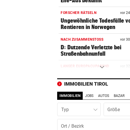
Ehe-Aus bekannt
FORSCHER RÄTSELN
vor 2
Ungewöhnliche Todesfälle v
Rentieren in Norwegen
NACH ZUSAMMENSTOSS
vor 3
D: Dutzende Verletzte bei
Straßenbahnunfall
LANGER EUROPACUPABEND
vor 3
Salzburg: Lob von Brasilien-
und große Sorgen
IMMOBILIEN TIROL
SEIN GRÖSSTES JAHR
vor 3
IMMOBILIEN
JOBS
AUTOS
BAZAR
DJ Toby Romeo kündigt so vi
Musik wie nie an
Typ
„KEINE FRAGE!“
vor 3
Was tun gegen die schlechte