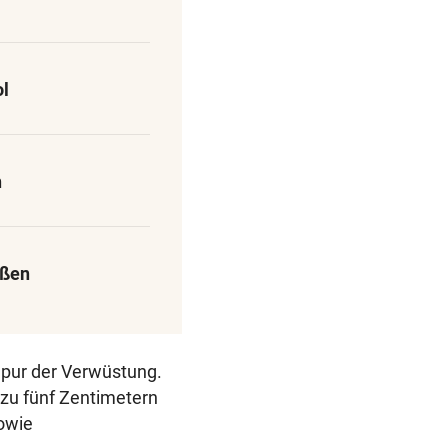
ol
n
aßen
Spur der Verwüstung.
 zu fünf Zentimetern
owie