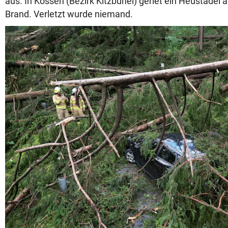
aus. In Kössen (Bezirk Kitzbühel) geriet ein Heustadel a
Brand. Verletzt wurde niemand.