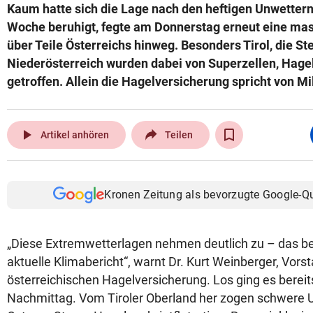
Kaum hatte sich die Lage nach den heftigen Unwetter
Woche beruhigt, fegte am Donnerstag erneut eine mas
über Teile Österreichs hinweg. Besonders Tirol, die S
Niederösterreich wurden dabei von Superzellen, Hag
getroffen. Allein die Hagelversicherung spricht von M
play_arrow
Artikel anhören
Teilen
Kronen Zeitung als bevorzugte Google-Q
„Diese Extremwetterlagen nehmen deutlich zu – das be
aktuelle Klimabericht“, warnt Dr. Kurt Weinberger, Vors
österreichischen Hagelversicherung. Los ging es berei
Nachmittag. Vom Tiroler Oberland her zogen schwere U