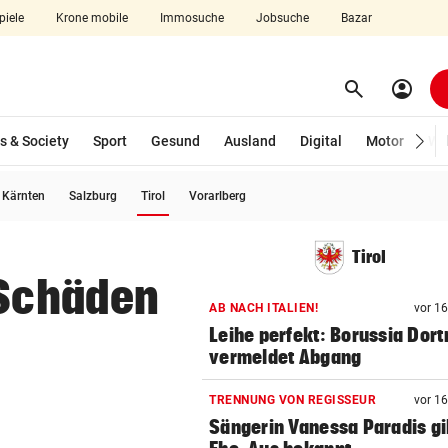
piele
Krone mobile
Immosuche
Jobsuche
Bazar
search
account_circle
Menü aufklappen
Suchen
s & Society
Sport
Gesund
Ausland
Digital
Motor
Wir
(ausgewählt)
Kärnten
Salzburg
Tirol
Vorarlberg
len
Tirol
 Schäden
AB NACH ITALIEN!
vor 1
Leihe perfekt: Borussia Dor
vermeldet Abgang
TRENNUNG VON REGISSEUR
vor 1
Sängerin Vanessa Paradis gib