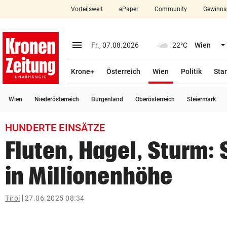
Vorteilswelt
ePaper
Community
Gewinns
close
Schließen
menu
Menü aufklappen
Fr., 07.08.2026
22°C
Wien
Abonnieren
(ausgewählt)
Krone+
Österreich
Wien
Politik
Star
account_circle
arrow_right
Anmelden
Wien
Niederösterreich
Burgenland
Oberösterreich
Steiermark
pin_drop
arrow_right
Bundesland auswäh
Wien
HUNDERTE EINSÄTZE
bookmark
Merkliste
Fluten, Hagel, Sturm:
in Millionenhöhe
Suchbegriff
search
eingeben
Tirol
27.06.2025 08:34