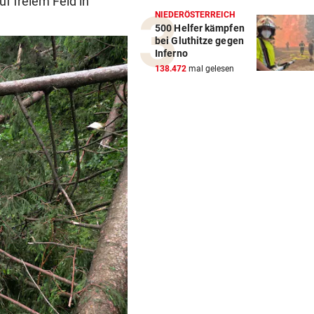
uf freiem Feld in
NIEDERÖSTERREICH
500 Helfer kämpfen
bei Gluthitze gegen
Inferno
138.472
mal gelesen