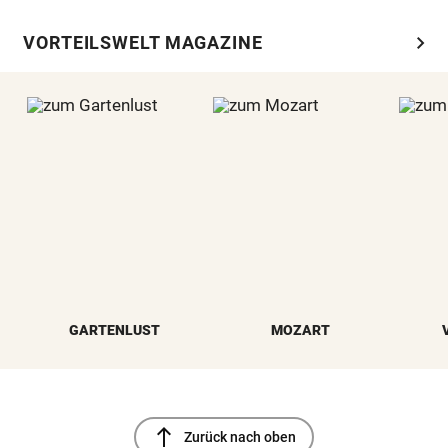
chevron_right
VORTEILSWELT MAGAZINE
GARTENLUST
MOZART
north
Zurück nach oben