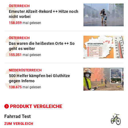
ÖSTERREICH
Erneuter Allzeit-Rekord ++ Hitze noch
Action-Cam Vergleich
nicht vorbei
158.059
mal gelesen
ZUM VERGLEICH
Crosstrainer Vergleich
ÖSTERREICH
Das waren die heißesten Orte ++ So
ZUM VERGLEICH
geht es weiter
155.351
mal gelesen
E-Bike Vergleich
ZUM VERGLEICH
NIEDERÖSTERREICH
500 Helfer kämpfen bei Gluthitze
Elektro-Scooter Vergleich
gegen Inferno
ZUM VERGLEICH
138.675
mal gelesen
Ergometer Vergleich
ZUM VERGLEICH
PRODUKT VERGLEICHE
Fahrrad Test
ZUM VERGLEICH