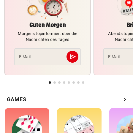
Guten Morgen
Br
Morgens topinformiert über die
Abends topin
Nachrichten des Tages
Nachrich
send
E-Mail
E-Mail
Abschicken
chevron_right
GAMES