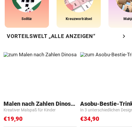
Solitär
Kreuzworträtsel
Mahj
chevron_right
VORTEILSWELT „ALLE ANZEIGEN“
Malen nach Zahlen Dinosaurier
Asobu-Bestie-Trin
Kreativer Malspaß für Kinder
In 3 unterschiedlichen Desig
€19,90
€34,90