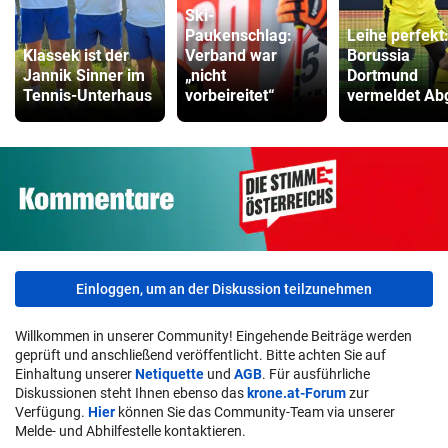
Ski-
Paukenschlag:
Leihe perfekt
Klassek ist der
Verband war
Borussia
Jannik Sinner im
„nicht
Dortmund
Tennis-Unterhaus
vorbeireitet“
vermeldet Ab
Einloggen, um an der Diskussion teilzunehmen
Willkommen in unserer Community! Eingehende Beiträge werden
geprüft und anschließend veröffentlicht. Bitte achten Sie auf
Einhaltung unserer
Netiquette
und
AGB
. Für ausführliche
Diskussionen steht Ihnen ebenso das
krone.at-Forum
zur
Verfügung.
Hier
können Sie das Community-Team via unserer
Melde- und Abhilfestelle kontaktieren.