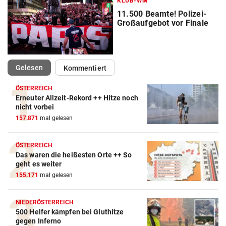
KLUB-WM
11.500 Beamte! Polizei-
Großaufgebot vor Finale
(ausgewählt)
Gelesen
Kommentiert
ÖSTERREICH
Erneuter Allzeit-Rekord ++ Hitze noch
Action-Cam Vergleich
nicht vorbei
157.871
mal gelesen
ZUM VERGLEICH
Crosstrainer Vergleich
ÖSTERREICH
Das waren die heißesten Orte ++ So
ZUM VERGLEICH
geht es weiter
155.171
mal gelesen
E-Bike Vergleich
ZUM VERGLEICH
NIEDERÖSTERREICH
500 Helfer kämpfen bei Gluthitze
Elektro-Scooter Vergleich
gegen Inferno
ZUM VERGLEICH