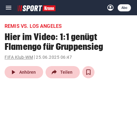
menu
account_circle
Navigation
Anmelden
Abo
close
Schließen
ein-/ausklappen
REMIS VS. LOS ANGELES
Abonnieren
Hier im Video: 1:1 genügt
Flamengo für Gruppensieg
account_circle
arrow_right
Anmelden
FIFA Klub-WM
25.06.2025 06:47
pin_drop
arrow_right
Bundesland auswäh
Wien
play_arrow
Anhören
Teilen
bookmark
Merkliste
Suchbegriff
search
eingeben