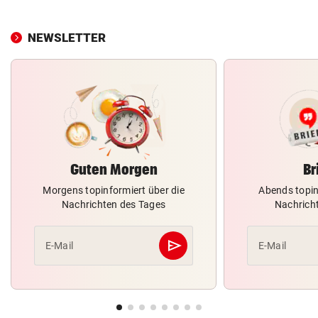
NEWSLETTER
Guten Morgen
Br
Morgens topinformiert über die
Abends topin
Nachrichten des Tages
Nachrich
send
E-Mail
E-Mail
Abschicken