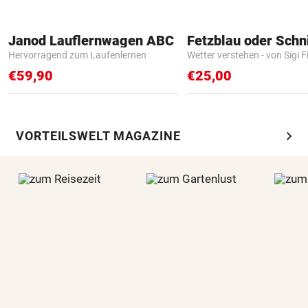
Janod Lauflernwagen ABC
Fetzblau oder Schn
Hervorragend zum Laufenlernen
Wetter verstehen - von Sigi F
€59,90
€25,00
chevron_right
VORTEILSWELT MAGAZINE