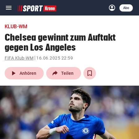
menu
account_circle
Navigation
Anmelden
Abo
close
Schließen
ein-/ausklappen
KLUB-WM
Abonnieren
Chelsea gewinnt zum Auftakt
gegen Los Angeles
account_circle
arrow_right
Anmelden
FIFA Klub-WM
16.06.2025 22:59
pin_drop
arrow_right
Bundesland auswäh
Wien
play_arrow
Anhören
Teilen
bookmark
Merkliste
Suchbegriff
search
eingeben