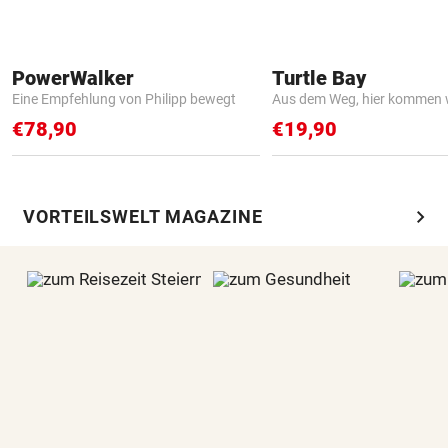
PowerWalker
Turtle Bay
Eine Empfehlung von Philipp bewegt
Aus dem Weg, hier kommen w
€78,90
€19,90
chevron_right
VORTEILSWELT MAGAZINE