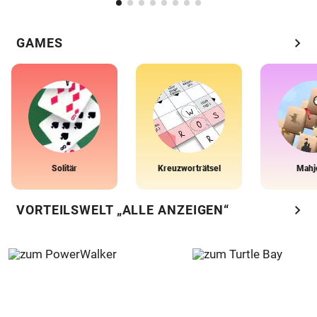
chevron_right
GAMES
Solitär
Kreuzworträtsel
Mahj
chevron_right
VORTEILSWELT „ALLE ANZEIGEN“