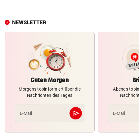
NEWSLETTER
Guten Morgen
Br
Morgens topinformiert über die
Abends topin
Nachrichten des Tages
Nachrich
send
E-Mail
E-Mail
Abschicken