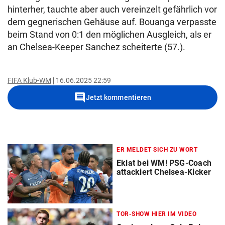
hinterher, tauchte aber auch vereinzelt gefährlich vor
dem gegnerischen Gehäuse auf. Bouanga verpasste
beim Stand von 0:1 den möglichen Ausgleich, als er
an Chelsea-Keeper Sanchez scheiterte (57.).
FIFA Klub-WM
16.06.2025 22:59
comment
Jetzt kommentieren
ER MELDET SICH ZU WORT
Eklat bei WM! PSG-Coach
attackiert Chelsea-Kicker
TOR-SHOW HIER IM VIDEO