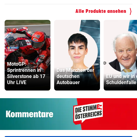
Alle Produkte ansehen
MotoGP:
Sprintrennen in
Das Märchen der
Silverstone ab 17
deutschen
EU und wir in 
Uhr LIVE
Autobauer
Schuldenfalle