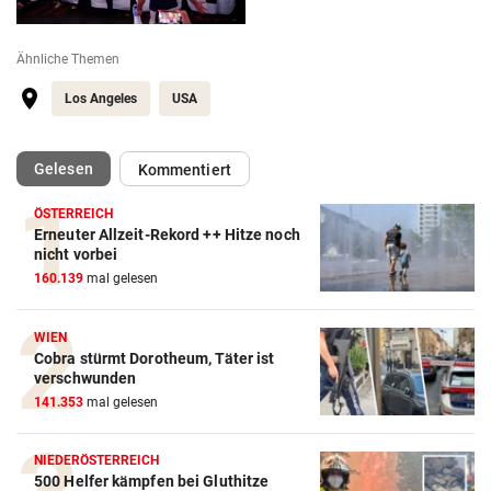
Ähnliche Themen
Los Angeles
USA
(ausgewählt)
Gelesen
Kommentiert
ÖSTERREICH
Erneuter Allzeit-Rekord ++ Hitze noch
Action-Cam Vergleich
nicht vorbei
160.139
mal gelesen
ZUM VERGLEICH
Crosstrainer Vergleich
WIEN
Cobra stürmt Dorotheum, Täter ist
ZUM VERGLEICH
verschwunden
141.353
mal gelesen
E-Bike Vergleich
ZUM VERGLEICH
NIEDERÖSTERREICH
500 Helfer kämpfen bei Gluthitze
Elektro-Scooter Vergleich