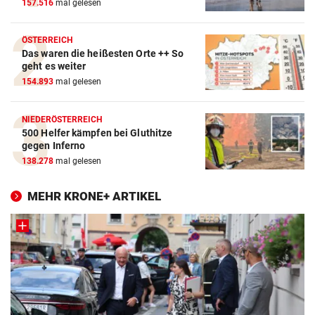
157.516
mal gelesen
ÖSTERREICH
Das waren die heißesten Orte ++ So
geht es weiter
154.893
mal gelesen
NIEDERÖSTERREICH
500 Helfer kämpfen bei Gluthitze
gegen Inferno
138.278
mal gelesen
MEHR KRONE+ ARTIKEL