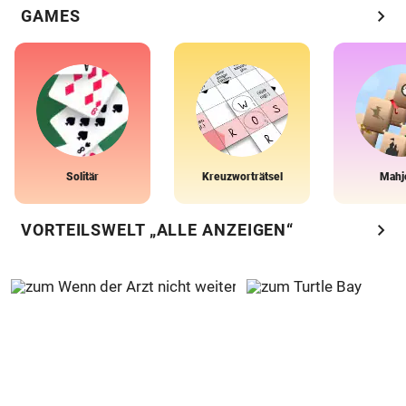
chevron_right
GAMES
Solitär
Kreuzworträtsel
Mahj
chevron_right
VORTEILSWELT „ALLE ANZEIGEN“