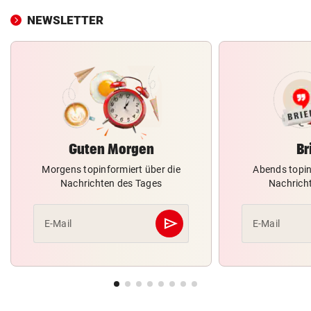
NEWSLETTER
Guten Morgen
Br
Morgens topinformiert über die
Abends topin
Nachrichten des Tages
Nachrich
send
E-Mail
E-Mail
Abschicken