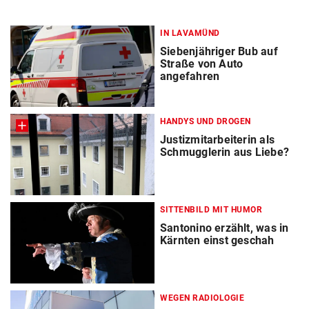
IN LAVAMÜND
Siebenjähriger Bub auf
Straße von Auto
angefahren
HANDYS UND DROGEN
Justizmitarbeiterin als
Schmugglerin aus Liebe?
SITTENBILD MIT HUMOR
Santonino erzählt, was in
Kärnten einst geschah
WEGEN RADIOLOGIE