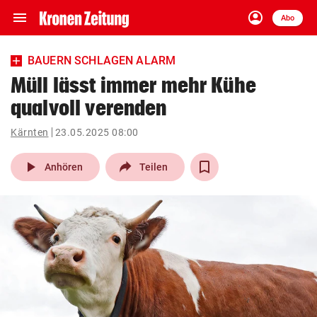
menu
account_circle
Navigation
Anmelden
Abo
close
Schließen
ein-/ausklappen
BAUERN SCHLAGEN ALARM
Abonnieren
Müll lässt immer mehr Kühe
qualvoll verenden
account_circle
arrow_right
Anmelden
Kärnten
23.05.2025 08:00
pin_drop
arrow_right
Bundesland auswäh
Wien
play_arrow
Anhören
Teilen
bookmark
Merkliste
Suchbegriff
search
eingeben