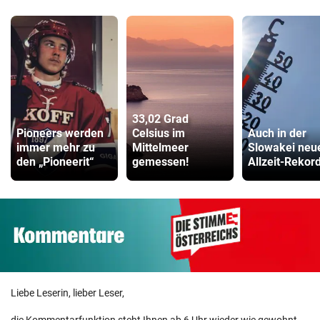
33,02 Grad
Pioneers werden
Celsius im
Auch in der
immer mehr zu
Mittelmeer
Slowakei neu
den „Pioneerit“
gemessen!
Allzeit-Rekor
Liebe Leserin, lieber Leser,
die Kommentarfunktion steht Ihnen ab 6 Uhr wieder wie gewohnt