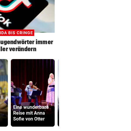
IDA BIS CRINGE
Jugendwörter immer
ler verändern
Operation bei
Eine wunderbare
ÖSV-Skistar
Sager wirkt
Reise mit Anna
erfolgreich
Mütter-Auf
Sofie von Otter
verlaufen!
gegen Kanz