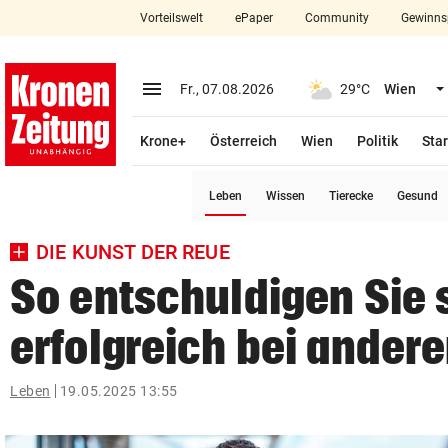
Vorteilswelt
ePaper
Community
Gewinns
close
Schließen
menu
Menü aufklappen
Fr., 07.08.2026
29°C
Wien
Abonnieren
Krone+
Österreich
Wien
Politik
Star
account_circle
arrow_right
Anmelden
(ausgewählt)
Leben
Wissen
Tierecke
Gesund
pin_drop
arrow_right
Bundesland auswäh
Wien
DIE KUNST DER REUE
bookmark
Merkliste
So entschuldigen Sie 
erfolgreich bei ander
Suchbegriff
search
eingeben
Leben
19.05.2025 13:55