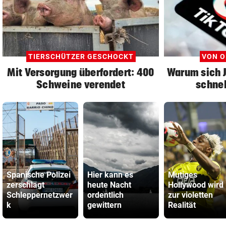
TIERSCHÜTZER GESCHOCKT
VON O
Mit Versorgung überfordert: 400
Warum sich 
Schweine verendet
schnel
Spanische Polizei
Hier kann es
Mutiges
zerschlägt
heute Nacht
Hollywood wird
Schleppernetzwer
ordentlich
zur violetten
k
gewittern
Realität