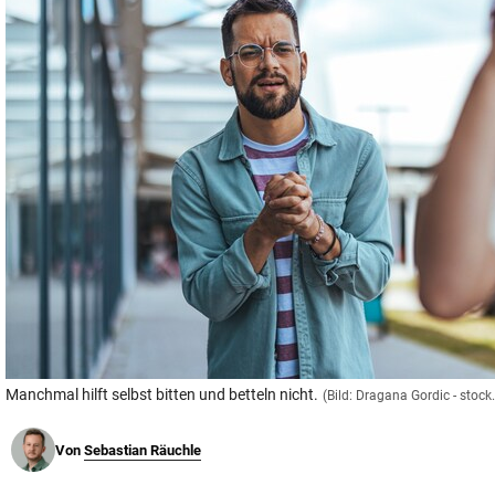
© Krone Multimedia GmbH & Co KG 2026
Muthgasse 2, 1190 Wien
Manchmal hilft selbst bitten und betteln nicht.
(Bild: Dragana Gordic - stoc
Von
Sebastian Räuchle