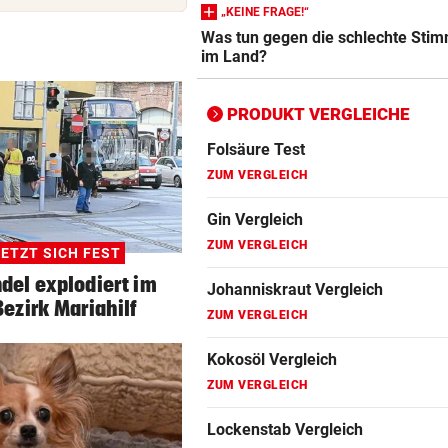
Epilierer Vergleich
SZENE SETZT SICH FEST
vor 
„KEINE FRAGE!“
Drogenhandel explodiert im
Was tun gegen die schlechte Sti
ZUM VERGLEICH
im Land?
Wiener Bezirk Mariahilf
Fitbit Vergleich
KEIN ANTI-IRAN-PAKT
vor 
ZUM VERGLEICH
PRODUKT VERGLEICHE
Diese drei Länder schlossen
Militär-Bündnis
Folsäure Test
ZUM VERGLEICH
TOUR DE FRANCE – DAMEN
vor 
Polin Niewiadoma triumphie
Gin Vergleich
Mont Ventoux
ZUM VERGLEICH
ETZT SICH FEST
del explodiert im
Johanniskraut Vergleich
ezirk Mariahilf
ZUM VERGLEICH
Kokosöl Vergleich
ZUM VERGLEICH
Lockenstab Vergleich