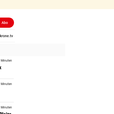
Abo
(ausgewählt)
tschaft
krone.tv
Wissen
Gericht
Kolumnen
Freizeit
Reise
Ti
5 Minuten
k
1 Minuten
3 Minuten