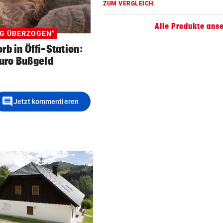
ZUM VERGLEICH
Alle Produkte ans
IG ÜBERZOGEN“
rb in Öffi-Station:
Euro Bußgeld
comment
Jetzt kommentieren