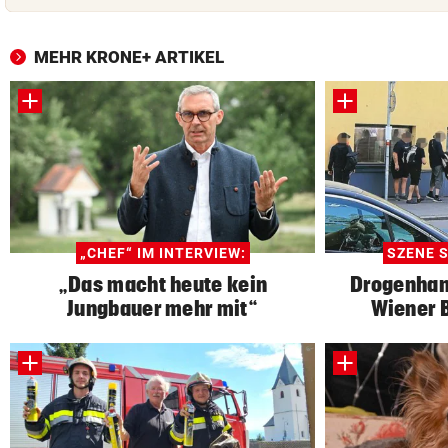
MEHR KRONE+ ARTIKEL
„CHEF“ IM INTERVIEW:
SZENE S
„Das macht heute kein
Drogenhan
Jungbauer mehr mit“
Wiener B