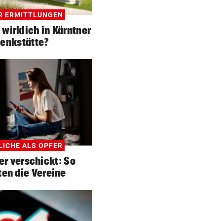
HR ERMITTLUNGEN
wirklich in Kärntner
enkstätte?
LICHE ALS OPFER
er verschickt: So
ten die Vereine