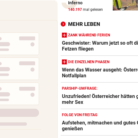
Inferno
Steirer (68) hatte zehn Kilo
140.197
mal gelesen
Kokain im Koffer
MEHR LEBEN
EU-MANDATAR ZU CEUTA:
vor 
„Etwas wie 2015 wird Europa
ZANK WÄHREND FERIEN
mehr passieren!“
Geschwister: Warum jetzt so oft d
Fetzen fliegen
WETTER IN ÖSTERREICH
vor 
DIE EINZELNEN PHASEN
Hier kann es heute Nacht
Wenn das Wasser ausgeht: Österr
ordentlich gewittern
Notfallplan
Blutdruckmessgerät Vergleich
ZUM VERGLEICH
RED BULL SALZBURG/WAC
vor 
PARSHIP-UMFRAGE:
Verhounig mit Klausel, Verhä
Unzufrieden! Österreicher hätten 
Duschkopf Vergleich
am Prüfstand
mehr Sex
ZUM VERGLEICH
VARIABLE OFFENSIVE
vor 
FOLGE VON FREITAG
Elektrische Zahnbürste Vergleich
Rapids System? „Lassen de
Aufstehen, mitmachen und gutes 
Jungs alle Freiheiten!“
ZUM VERGLEICH
genießen