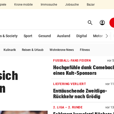
piele
Krone mobile
Immosuche
Jobsuche
Bazar
search
account_circle
Menü aufklappen
Suchen
s & Society
Sport
Gesund
Ausland
Digital
Motor
Wir
Kulinarik
Reisen & Urlaub
Wohnkrone News
Fitness
len
FUSSBALL-FANS FEIERN
vor 
Hochgefühle dank Comebac
sich
eines Kult-Sponsors
en
LIEFERING VERLIERT
vor 1
Enttäuschende Zweitliga-
Rückkehr nach Grödig
2. LIGA – 2. RUNDE
vor 1