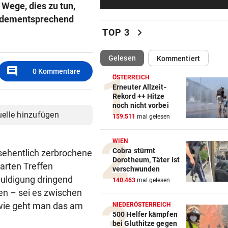
 Wege, dies zu tun,
Spider-Man im BMW-Cockpit
Anwalt auf den Plan
nd dementsprechend
chevron_right
TOP 3
TROTZ ENTSCHULDIGUNG
vor 4
Sager wirkt nach: Mütter-
(ausgewählt)
Gelesen
Kommentiert
Aufstand gegen Kanzler
comment
0
Kommentare
ÖSTERREICH
SCHLÜSSEL IM PKW
vor ein
Erneuter Allzeit-
Rekord ++ Hitze
Dreijähriger Bub wurde aus
noch nicht vorbei
heißem Auto gerettet
uelle hinzufügen
159.511
mal gelesen
„BACKROOMS“
vor ein
WIEN
Regiestar: „Jeder will von mi
Cobra stürmt
rsehentlich zerbrochene
Erfolgsrezept“
Dorotheum, Täter ist
arten Treffen
verschwunden
chuldigung dringend
BEI WOLFURTTROPHY
vor ein
140.463
mal gelesen
en – sei es zwischen
Lokalmatadorin und Tirol-
Youngster mit Sensation
 wie geht man das am
NIEDERÖSTERREICH
500 Helfer kämpfen
bei Gluthitze gegen
IN PARIS VERHAFTET
vor 