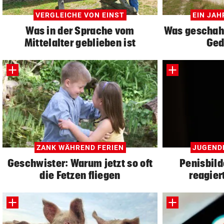
VERGLEICHE VON EINST
EIN JA
Was in der Sprache vom
Was geschah 
Mittelalter geblieben ist
Ged
ZANK WÄHREND FERIEN
JUGEND
Geschwister: Warum jetzt so oft
Penisbild
die Fetzen fliegen
reagier