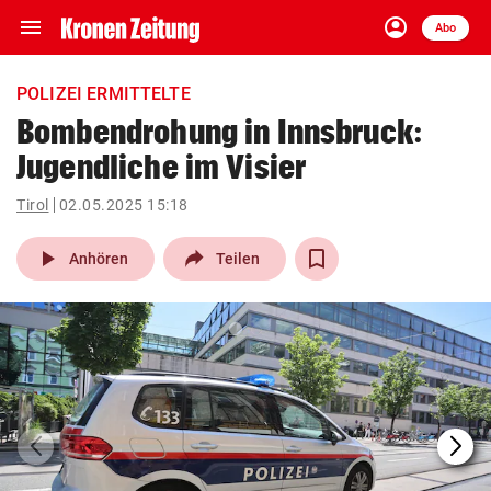
menu
account_circle
Navigation
Anmelden
Abo
close
Schließen
ein-/ausklappen
POLIZEI ERMITTELTE
Abonnieren
Bombendrohung in Innsbruck:
Jugendliche im Visier
account_circle
arrow_right
Anmelden
Tirol
02.05.2025 15:18
pin_drop
arrow_right
Bundesland auswäh
Wien
play_arrow
Anhören
Teilen
bookmark
Merkliste
Suchbegriff
search
eingeben