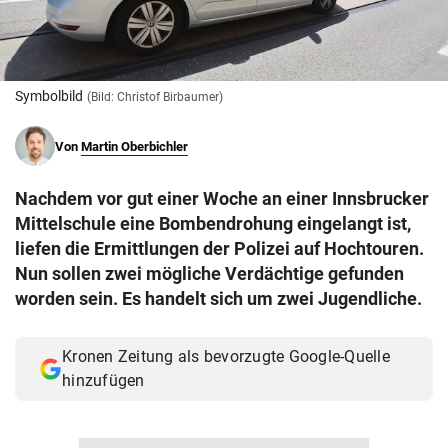
© Krone Multimedia GmbH & Co KG 2026
Muthgasse 2, 1190 Wien
Symbolbild
(Bild: Christof Birbaumer)
Von
Martin Oberbichler
Nachdem vor gut einer Woche an einer Innsbrucker
Mittelschule eine Bombendrohung eingelangt ist,
liefen die Ermittlungen der Polizei auf Hochtouren.
Nun sollen zwei mögliche Verdächtige gefunden
worden sein. Es handelt sich um zwei Jugendliche.
Kronen Zeitung als bevorzugte Google-Quelle
hinzufügen