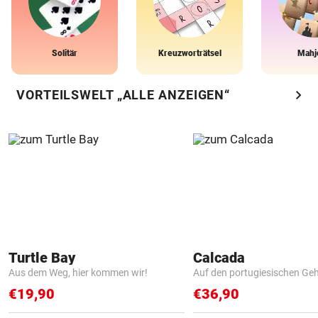
Solitär
Kreuzworträtsel
Mahj
chevron_right
VORTEILSWELT „ALLE ANZEIGEN“
Turtle Bay
Calcada
Aus dem Weg, hier kommen wir!
Auf den portugiesischen G
€19,90
€36,90