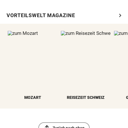
chevron_right
VORTEILSWELT MAGAZINE
MOZART
REISEZEIT SCHWEIZ
north
Zurück nach oben