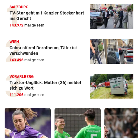
SALZBURG
TV-Star geht mit Kanzler Stocker hart
ins Gericht
143.972
mal gelesen
WIEN
Cobra stürmt Dorotheum, Täter ist
verschwunden
143.496
mal gelesen
VORARLBERG
Traktor-Unglück: Mutter (36) meldet
sich zu Wort
111.206
mal gelesen