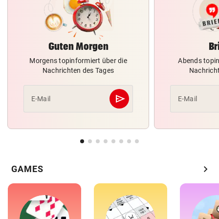
Guten Morgen
Br
Morgens topinformiert über die
Abends topin
Nachrichten des Tages
Nachrich
send
E-Mail
E-Mail
Abschicken
chevron_right
GAMES