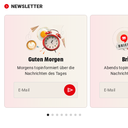
NEWSLETTER
Guten Morgen
Br
Morgens topinformiert über die
Abends topin
Nachrichten des Tages
Nachrich
send
E-Mail
E-Mail
Abschicken