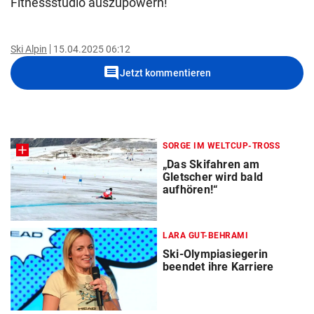
Fitnessstudio auszupowern!“
Ski Alpin
15.04.2025 06:12
comment
Jetzt kommentieren
SORGE IM WELTCUP-TROSS
„Das Skifahren am
Gletscher wird bald
aufhören!“
LARA GUT-BEHRAMI
Ski-Olympiasiegerin
beendet ihre Karriere