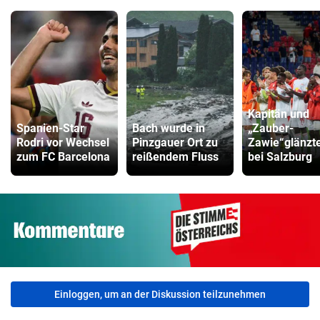
Kapitän und
Spanien-Star
Bach wurde in
„Zauber-
Rodri vor Wechsel
Pinzgauer Ort zu
Zawie“glänzt
zum FC Barcelona
reißendem Fluss
bei Salzburg
Einloggen, um an der Diskussion teilzunehmen