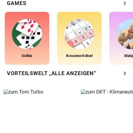
chevron_right
GAMES
Solitär
Kreuzworträtsel
Mahj
chevron_right
VORTEILSWELT „ALLE ANZEIGEN“