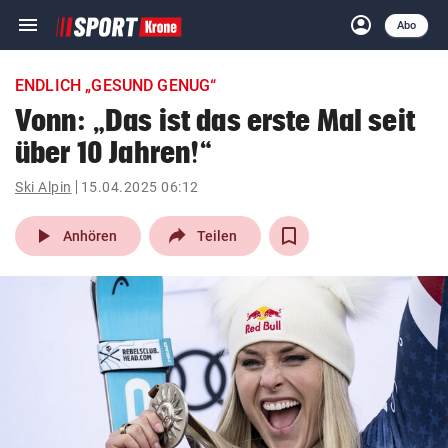
menu
account_circle
Navigation
Anmelden
Abo
close
Schließen
ein-/ausklappen
ENDLICH „GESUND GENUG“
Abonnieren
Vonn: „Das ist das erste Mal seit
über 10 Jahren!“
account_circle
arrow_right
Anmelden
Ski Alpin
15.04.2025 06:12
pin_drop
arrow_right
Bundesland auswäh
Wien
play_arrow
Anhören
Teilen
bookmark
Merkliste
Suchbegriff
search
eingeben