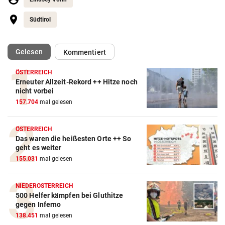
Südtirol
(ausgewählt)
Gelesen
Kommentiert
ÖSTERREICH
Erneuter Allzeit-Rekord ++ Hitze noch
Action-Cam Vergleich
nicht vorbei
157.704
mal gelesen
ZUM VERGLEICH
Crosstrainer Vergleich
ÖSTERREICH
Das waren die heißesten Orte ++ So
ZUM VERGLEICH
geht es weiter
155.031
mal gelesen
E-Bike Vergleich
ZUM VERGLEICH
NIEDERÖSTERREICH
500 Helfer kämpfen bei Gluthitze
Elektro-Scooter Vergleich
gegen Inferno
ZUM VERGLEICH
138.451
mal gelesen