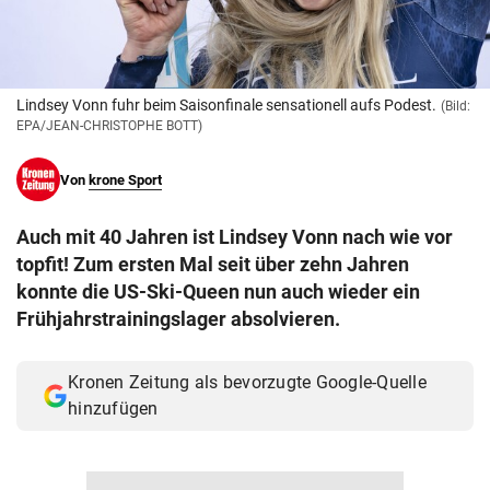
© Krone Multimedia GmbH & Co KG 2026
Muthgasse 2, 1190 Wien
Lindsey Vonn fuhr beim Saisonfinale sensationell aufs Podest.
(Bild:
EPA/JEAN-CHRISTOPHE BOTT)
Von
krone Sport
Auch mit 40 Jahren ist Lindsey Vonn nach wie vor
topfit! Zum ersten Mal seit über zehn Jahren
konnte die US-Ski-Queen nun auch wieder ein
Frühjahrstrainingslager absolvieren.
Kronen Zeitung als bevorzugte Google-Quelle
hinzufügen