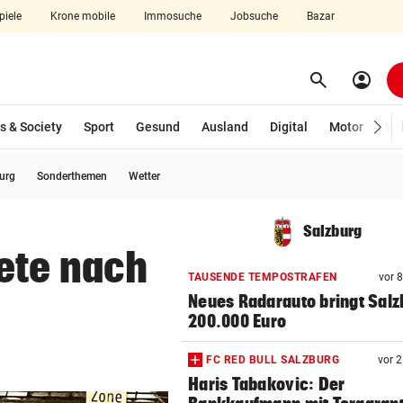
piele
Krone mobile
Immosuche
Jobsuche
Bazar
search
account_circle
Menü aufklappen
Suchen
s & Society
Sport
Gesund
Ausland
Digital
Motor
Wir
burg
Sonderthemen
Wetter
len
Salzburg
ete nach
TAUSENDE TEMPOSTRAFEN
vor 
Neues Radarauto bringt Salz
200.000 Euro
FC RED BULL SALZBURG
vor 
Haris Tabakovic: Der