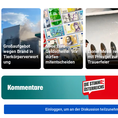
Großaufgebot
Neue Euro-
wegen Brand in
Geldscheine: Wir
Lionel Messi rei
Tierkörperverwert
dürfen
mit Privatjet zur
ung
mitentscheiden
Trauerfeier
Einloggen, um an der Diskussion teilzuneh