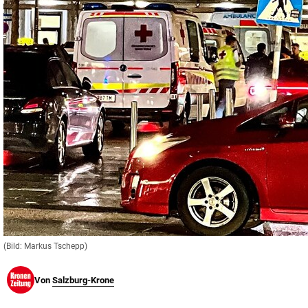
© Krone Multimedia GmbH & Co KG 2026
Muthgasse 2, 1190 Wien
(Bild: Markus Tschepp)
Von
Salzburg-Krone