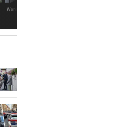
ub mit
CLOUD, KI & DATEN:
WUT ALS STRATEG
Wem gehört Österreichs digitale
Warum wir lieber S
Zukunft?
suchen als Lösu
3 Stunden
eude
4 Stunden
mache
5 Stunden
ch
6 Stunden
8 Stunden