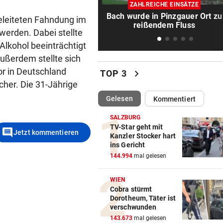
Grünau fertigte Traditionskl
ZAHLREICHE EINSÄTZE
3:0 ab
Bach wurde in Pinzgauer Ort zu
geleiteten Fahndung im
reißendem Fluss
 werden. Dabei stellte
RED BULL SALZBURG
vor 1
Alkohol beeinträchtigt
Schwere Verletzung trübt Fr
über zweiten Sieg
ußerdem stellte sich
or in Deutschland
chevron_right
TOP 3
FAN.AT SPIEL DER RUNDE
vor 1
cher. Die 31-Jährige
„Wenn wir Meister werden, 
(ausgewählt)
Gelesen
Kommentiert
ich weiter“
SALZBURG
UNGLÜCKLICH
vor 1
TV-Star geht mit
comment
Jetzt kommentieren
Kanzler Stocker hart
Salzburg-Talent verletzte si
ins Gericht
früh im Spiel
144.994
mal gelesen
RETTUNGSEINSATZ
vor 1
WIEN
Zwei Biker stürzten auf der
Cobra stürmt
Hochkönig-Bundesstraße
Dorotheum, Täter ist
verschwunden
DREIMAL SO VIELE KÜHE
vor 1
143.673
mal gelesen