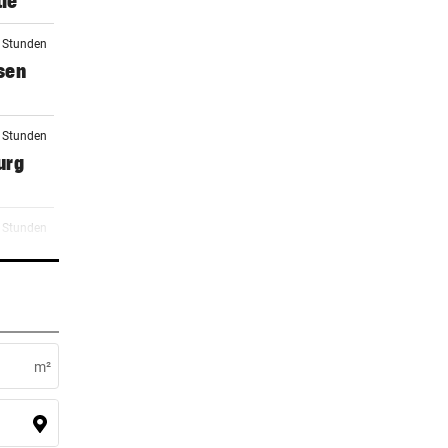
ie
2 Stunden
sen
3 Stunden
urg
9 Stunden
0 Stunden
m²
0 Stunden
zwei