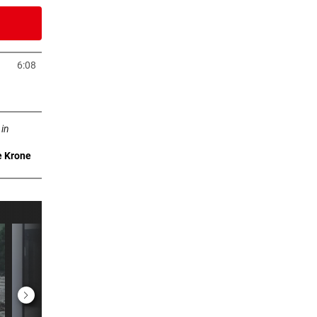
0 Stunden
ster
6:08
euem Tab öffnen
ab öffnen
1 Stunden
 in
e Krone
2 Stunden
3 Stunden
te
3 Stunden