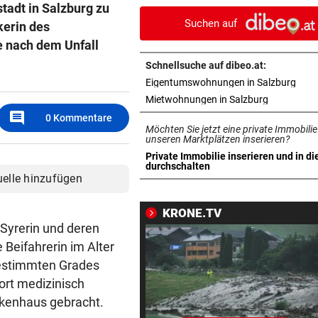
tadt in Salzburg zu
Motorrädern
Suchen auf
kerin des
WIE DIE NHL-STARS
vor 1
e nach dem Unfall
Salzburger Eishockey-Young
Schnellsuche auf dibeo.at:
gelingt Traumtor
in n
Eigentumswohnungen in Salzburg
in neuem T
Mietwohnungen in Salzburg
SALZBURGER LIGA
vor 1
comment
0
Kommentare
Bestschießen, Blitztore und
Möchten Sie jetzt eine private Immobilie
schmerzhafte Starts
unseren Marktplätzen inserieren?
Private Immobilie inserieren und in di
in neuem Tab öffnen
durchschalten
SCHWER VERLETZT
vor 1
uelle hinzufügen
Forstunfall erforderte
Hubschraubereinsatz
KRONE.TV
 Syrerin und deren
SCHMERZHAFTER HEIMSIEG
vor 1
 Beifahrerin im Alter
Auf Verletzungs-Schock folg
estimmten Grades
eine Austria-Gala
ort medizinisch
nkenhaus gebracht.
REGIONALLIGA NORD
vor 1