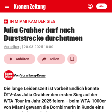
menu
account_circle
Navigation
Anmelden
Abo
close
Schließen
ein-/ausklappen
IN MIAMI KAM DER SIEG
Abonnieren
Julia Grabher darf nach
Durststrecke durchatmen
account_circle
arrow_right
Anmelden
Vorarlberg
20.03.2025 18:00
pin_drop
arrow_right
Bundesland auswäh
Wien
play_arrow
Anhören
Teilen
bookmark
Merkliste
Von
Vorarlberg-Krone
Suchbegriff
search
Die lange Leidenszeit ist vorbei! Endlich konnte
eingeben
ÖTV-Ass Julia Grabher den ersten Sieg auf der
WTA-Tour im Jahr 2025 feiern – beim WTA-1000er
von Miami gewann die Dornbirnerin in Runde eins