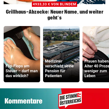
4933,33 € VON BLINDEM
Grillhaus-Abzocke: Neuer Name, und weiter
geht‘s
Mediziner
Frauen haben
Flip-Flops am
verschiebt seine
Alter 40 Proz
Steuer – darf man
Pension für
weniger zum
das wirklich?
Patienten
Leben