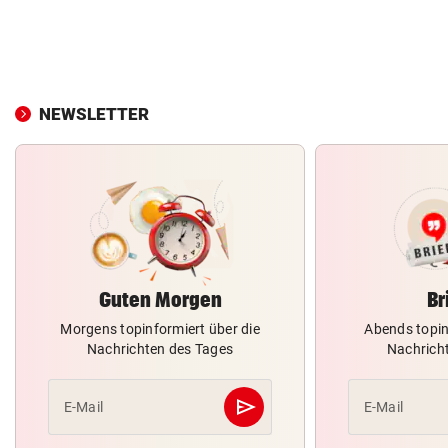
NEWSLETTER
Guten Morgen
Br
Morgens topinformiert über die
Abends topin
Nachrichten des Tages
Nachrich
send
E-Mail
E-Mail
Abschicken