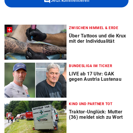
comment
Jetzt kommentieren
ZWISCHEN HIMMEL & ERDE
Über Tattoos und die Krux
mit der Individualität
BUNDESLIGA IM TICKER
LIVE ab 17 Uhr: GAK
gegen Austria Lustenau
KIND UND PARTNER TOT
Traktor-Unglück: Mutter
(36) meldet sich zu Wort