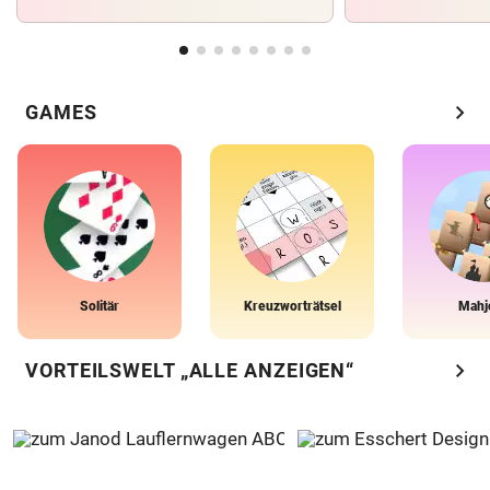
chevron_right
GAMES
Solitär
Kreuzworträtsel
Mahj
chevron_right
VORTEILSWELT „ALLE ANZEIGEN“