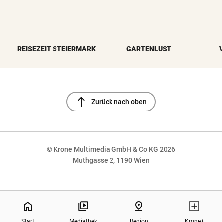
REISEZEIT STEIERMARK
GARTENLUST
north
Zurück nach oben
© Krone Multimedia GmbH & Co KG 2026
Muthgasse 2, 1190 Wien
NaN%
home
pin_drop
Start
Mediathek
Region
Krone+