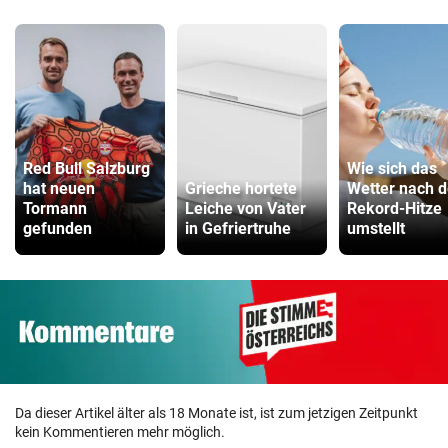
Red Bull Salzburg
Wie sich das
hat neuen
Grieche hortete
Wetter nach d
Tormann
Leiche von Vater
Rekord-Hitze
gefunden
in Gefriertruhe
umstellt
Da dieser Artikel älter als 18 Monate ist, ist zum jetzigen Zeitpunkt
kein Kommentieren mehr möglich.