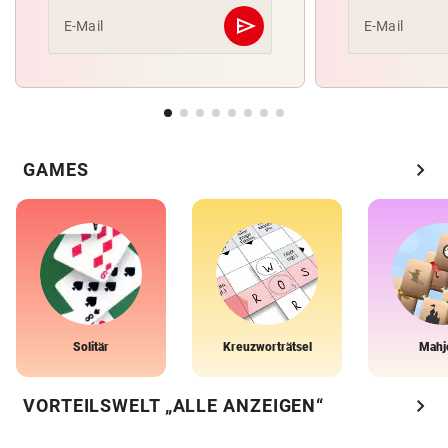
send
E-Mail
E-Mail
Abschicken
chevron_right
GAMES
Solitär
Kreuzworträtsel
Mahj
chevron_right
VORTEILSWELT „ALLE ANZEIGEN“