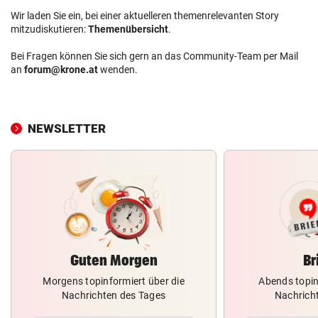
Wir laden Sie ein, bei einer aktuelleren themenrelevanten Story
mitzudiskutieren:
Themenübersicht
.
Bei Fragen können Sie sich gern an das Community-Team per Mail
an
forum@krone.at
wenden.
NEWSLETTER
Guten Morgen
Br
Morgens topinformiert über die
Abends topin
Nachrichten des Tages
Nachrich