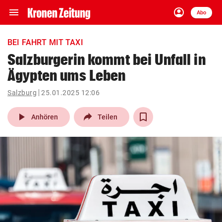
menu
account_circle
Navigation
Anmelden
Abo
close
Schließen
ein-/ausklappen
BEI FAHRT MIT TAXI
Abonnieren
Salzburgerin kommt bei Unfall in
Ägypten ums Leben
account_circle
arrow_right
Anmelden
Salzburg
25.01.2025 12:06
pin_drop
arrow_right
Bundesland auswäh
Wien
play_arrow
Anhören
Teilen
bookmark
Merkliste
Suchbegriff
search
eingeben