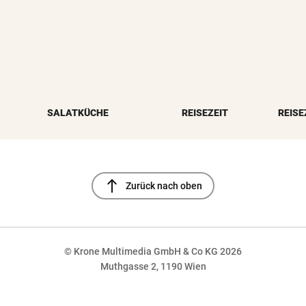
SALATKÜCHE
REISEZEIT
REISE
north
Zurück nach oben
© Krone Multimedia GmbH & Co KG 2026
Muthgasse 2, 1190 Wien