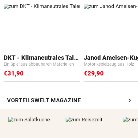
DKT - Klimaneutrales Talent
Janod Ameisen-Ku
Ein Spiel aus abbaubaren Materialien
Motorikspielzeug aus Holz
€31,90
€29,90
chevron_right
VORTEILSWELT MAGAZINE