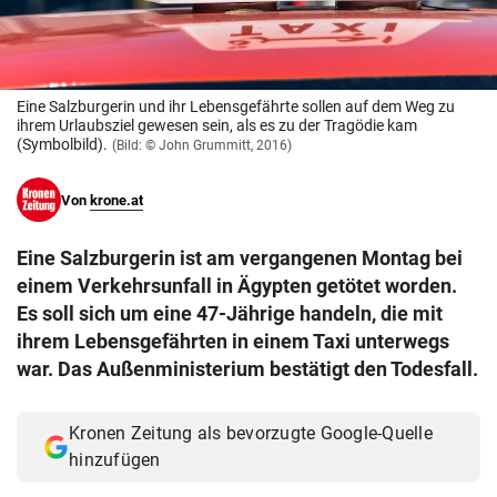
© Krone Multimedia GmbH & Co KG 2026
Muthgasse 2, 1190 Wien
Eine Salzburgerin und ihr Lebensgefährte sollen auf dem Weg zu
ihrem Urlaubsziel gewesen sein, als es zu der Tragödie kam
(Symbolbild).
(Bild: © John Grummitt, 2016)
Von
krone.at
Eine Salzburgerin ist am vergangenen Montag bei
einem Verkehrsunfall in Ägypten getötet worden.
Es soll sich um eine 47-Jährige handeln, die mit
ihrem Lebensgefährten in einem Taxi unterwegs
war. Das Außenministerium bestätigt den Todesfall.
Kronen Zeitung als bevorzugte Google-Quelle
hinzufügen