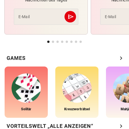
Nachrichten des Tages
Nachrich
send
E-Mail
E-Mail
Abschicken
chevron_right
GAMES
Solitär
Kreuzworträtsel
Mahj
chevron_right
VORTEILSWELT „ALLE ANZEIGEN“