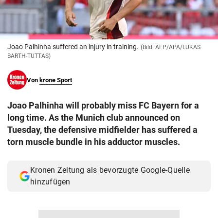
© Krone Multimedia GmbH & Co KG 2026
Muthgasse 2, 1190 Wien
Joao Palhinha suffered an injury in training.
(Bild: AFP/APA/LUKAS
BARTH-TUTTAS)
Von
krone Sport
Joao Palhinha will probably miss FC Bayern for a
long time. As the Munich club announced on
Tuesday, the defensive midfielder has suffered a
torn muscle bundle in his adductor muscles.
Kronen Zeitung als bevorzugte Google-Quelle
hinzufügen