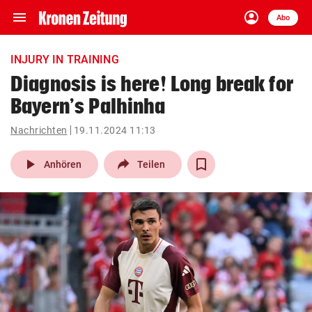
menu
account_circle
Navigation
Anmelden
Abo
close
Schließen
ein-/ausklappen
INJURY IN TRAINING
Abonnieren
Diagnosis is here! Long break for
Bayern’s Palhinha
account_circle
arrow_right
Anmelden
Nachrichten
19.11.2024 11:13
pin_drop
arrow_right
Bundesland auswäh
Wien
play_arrow
Anhören
Teilen
bookmark
Merkliste
Suchbegriff
search
eingeben