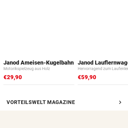
Janod Ameisen-Kugelbahn
Janod Lauflernwa
Motorikspielzeug aus Holz
Hervorragend zum Laufenle
€29,90
€59,90
chevron_right
VORTEILSWELT MAGAZINE