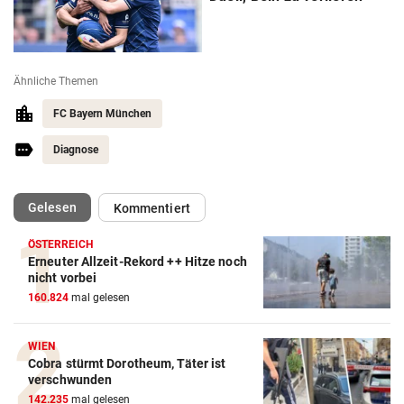
Ähnliche Themen
FC Bayern München
Diagnose
(ausgewählt)
Gelesen
Kommentiert
ÖSTERREICH
Erneuter Allzeit-Rekord ++ Hitze noch
Action-Cam Vergleich
nicht vorbei
160.824
mal gelesen
ZUM VERGLEICH
Crosstrainer Vergleich
WIEN
Cobra stürmt Dorotheum, Täter ist
ZUM VERGLEICH
verschwunden
142.235
mal gelesen