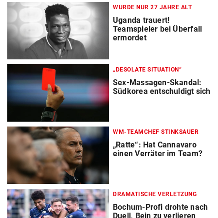
WURDE NUR 27 JAHRE ALT
Uganda trauert!
Teamspieler bei Überfall
ermordet
„DESOLATE SITUATION“
Sex-Massagen-Skandal:
Südkorea entschuldigt sich
WM-TEAMCHEF STINKSAUER
„Ratte“: Hat Cannavaro
einen Verräter im Team?
DRAMATISCHE VERLETZUNG
Bochum-Profi drohte nach
Duell, Bein zu verlieren