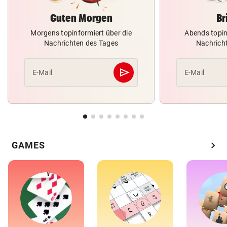
Guten Morgen
Br
Morgens topinformiert über die
Abends topin
Nachrichten des Tages
Nachrich
send
E-Mail
E-Mail
Abschicken
chevron_right
GAMES