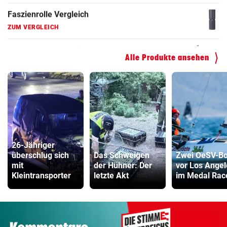
Kinderfahrrad Vergleich
ZUM VERGLEICH
Alle Produkte ansehen
26-Jähriger
überschlug sich
Das Schweigen
Zwei OeSV-Bo
mit
der Hühner: Der
vor Los Angel
Kleintransporter
letzte Akt
im Medal Rac