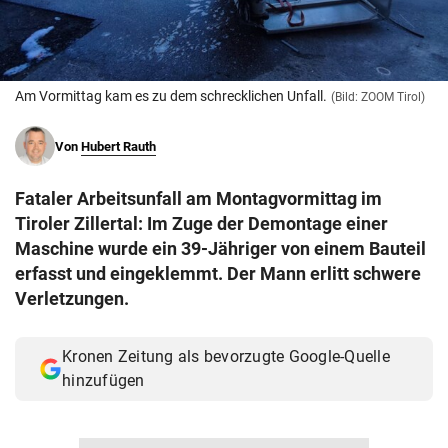
© Krone Multimedia GmbH & Co KG 2026
Muthgasse 2, 1190 Wien
Am Vormittag kam es zu dem schrecklichen Unfall.
(Bild: ZOOM Tirol)
Von
Hubert Rauth
Fataler Arbeitsunfall am Montagvormittag im
Tiroler Zillertal: Im Zuge der Demontage einer
Maschine wurde ein 39-Jähriger von einem Bauteil
erfasst und eingeklemmt. Der Mann erlitt schwere
Verletzungen.
Kronen Zeitung als bevorzugte Google-Quelle
hinzufügen