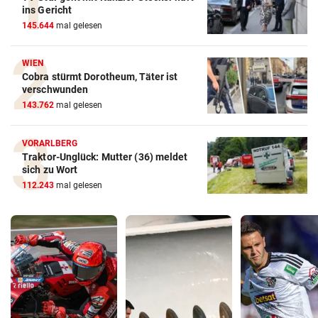
ins Gericht
145.644
mal gelesen
WIEN
Cobra stürmt Dorotheum, Täter ist
verschwunden
143.762
mal gelesen
VORARLBERG
Traktor-Unglück: Mutter (36) meldet
sich zu Wort
112.243
mal gelesen