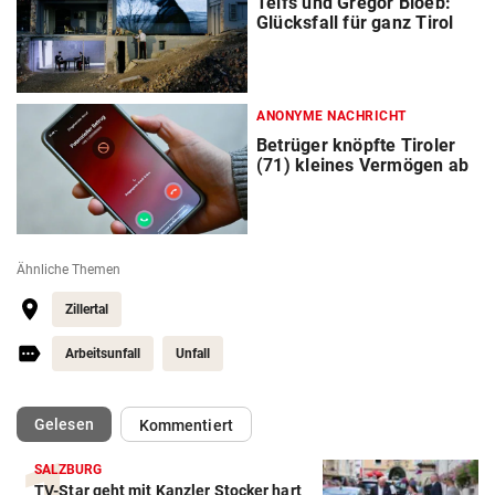
Telfs und Gregor Bloéb:
Glücksfall für ganz Tirol
ANONYME NACHRICHT
Betrüger knöpfte Tiroler
(71) kleines Vermögen ab
Ähnliche Themen
Zillertal
Arbeitsunfall
Unfall
(ausgewählt)
Gelesen
Kommentiert
SALZBURG
TV-Star geht mit Kanzler Stocker hart