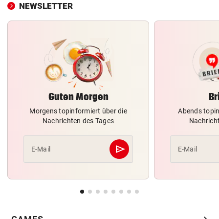
NEWSLETTER
Guten Morgen
Br
Morgens topinformiert über die
Abends topin
Nachrichten des Tages
Nachrich
send
E-Mail
E-Mail
Abschicken