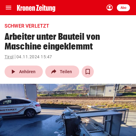
menu
account_circle
Navigation
Anmelden
Abo
close
Schließen
ein-/ausklappen
SCHWER VERLETZT
Abonnieren
Arbeiter unter Bauteil von
Maschine eingeklemmt
account_circle
arrow_right
Anmelden
Tirol
04.11.2024 15:47
pin_drop
arrow_right
Bundesland auswäh
Wien
play_arrow
Anhören
Teilen
bookmark
Merkliste
Suchbegriff
search
eingeben