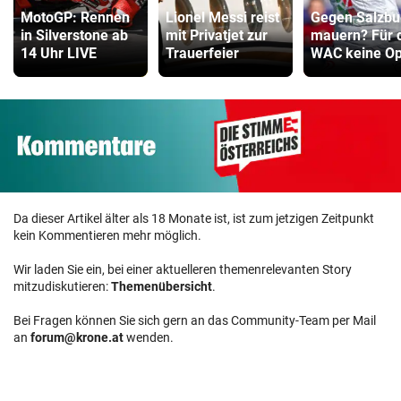
MotoGP: Rennen
Lionel Messi reist
Gegen Salzbu
in Silverstone ab
mit Privatjet zur
mauern? Für 
14 Uhr LIVE
Trauerfeier
WAC keine Op
Da dieser Artikel älter als 18 Monate ist, ist zum jetzigen Zeitpunkt
kein Kommentieren mehr möglich.
Wir laden Sie ein, bei einer aktuelleren themenrelevanten Story
mitzudiskutieren:
Themenübersicht
.
Bei Fragen können Sie sich gern an das Community-Team per Mail
an
forum@krone.at
wenden.