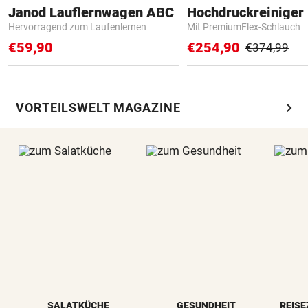
Janod Lauflernwagen ABC
Hochdruckreiniger 
Hervorragend zum Laufenlernen
Mit PremiumFlex-Schlauch
€59,90
€254,90
€374,99
chevron_right
VORTEILSWELT MAGAZINE
SALATKÜCHE
GESUNDHEIT
REISE