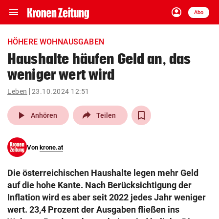
menu
account_circle
Navigation
Anmelden
Abo
close
Schließen
ein-/ausklappen
HÖHERE WOHNAUSGABEN
Abonnieren
Haushalte häufen Geld an, das
weniger wert wird
account_circle
arrow_right
Anmelden
Leben
23.10.2024 12:51
pin_drop
arrow_right
Bundesland auswäh
Wien
play_arrow
Anhören
Teilen
bookmark
Merkliste
Von
krone.at
Suchbegriff
search
Die österreichischen Haushalte legen mehr Geld
eingeben
auf die hohe Kante. Nach Berücksichtigung der
Inflation wird es aber seit 2022 jedes Jahr weniger
wert. 23,4 Prozent der Ausgaben fließen ins