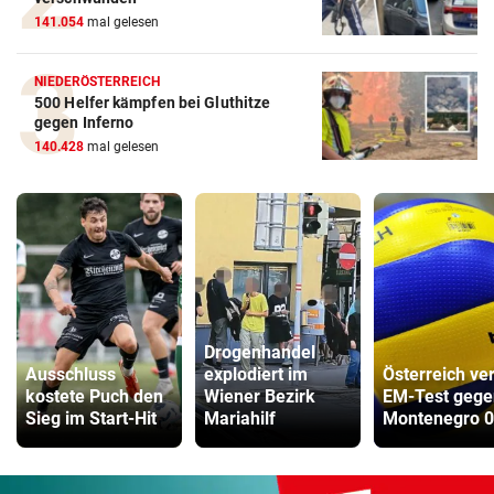
141.054
mal gelesen
NIEDERÖSTERREICH
500 Helfer kämpfen bei Gluthitze
gegen Inferno
140.428
mal gelesen
Drogenhandel
Ausschluss
explodiert im
Österreich ver
kostete Puch den
Wiener Bezirk
EM-Test gege
Sieg im Start-Hit
Mariahilf
Montenegro 0