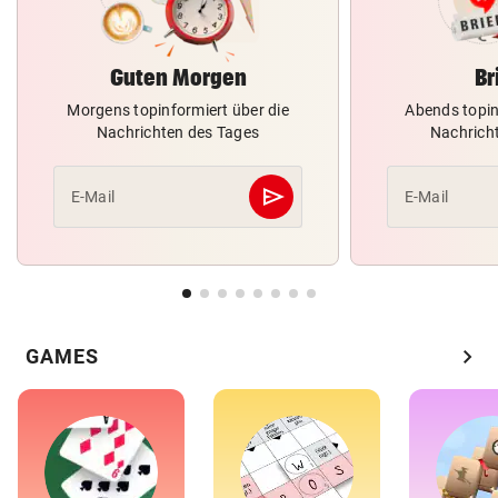
Guten Morgen
Br
Morgens topinformiert über die
Abends topin
Nachrichten des Tages
Nachrich
send
E-Mail
E-Mail
Abschicken
chevron_right
GAMES