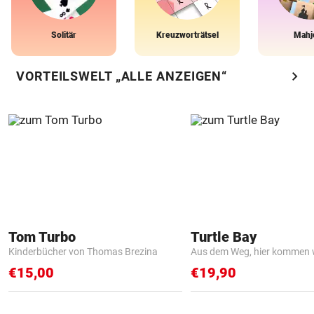
Solitär
Kreuzworträtsel
Mahj
chevron_right
VORTEILSWELT „ALLE ANZEIGEN“
Tom Turbo
Turtle Bay
Kinderbücher von Thomas Brezina
Aus dem Weg, hier kommen w
€15,00
€19,90